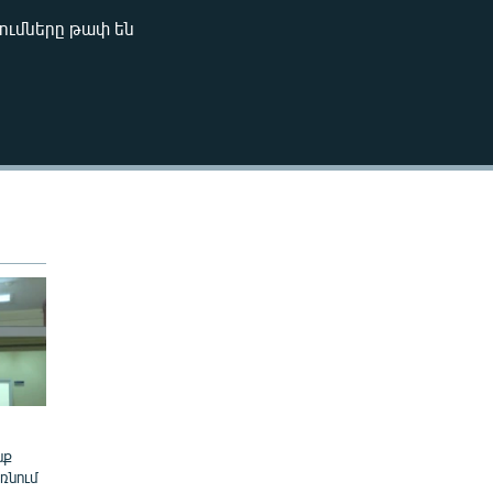
240p
ումները թափ են
EMBED
360p
480p
720p
1080p
480p
նք
ռնում