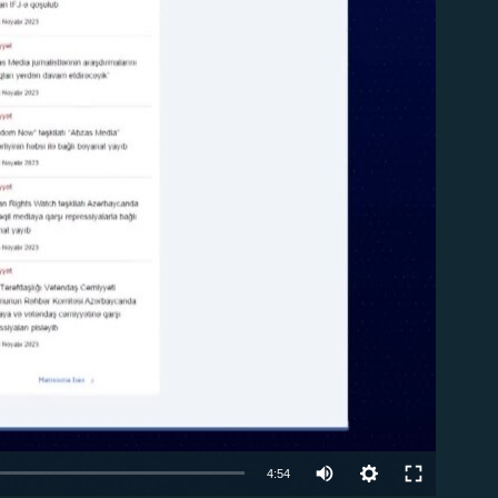
ble
Auto
4:54