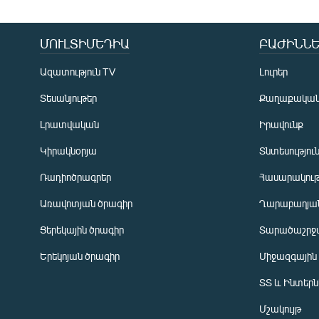
ՄՈՒԼՏԻՄԵԴԻԱ
ԲԱԺԻՆՆԵ
Ազատություն TV
Լուրեր
Տեսանյութեր
Քաղաքակա
Լրատվական
Իրավունք
Կիրակնօրյա
Տնտեսությու
Ռադիոծրագրեր
Հասարակութ
Առավոտյան ծրագիր
Ղարաբաղյան
Ցերեկային ծրագիր
Տարածաշրջ
Հայերեն
Երեկոյան ծրագիր
Միջազգային
English
ՏՏ և Ինտեր
Русский
Մշակույթ