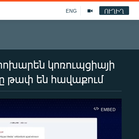
ՈՒՂԻՂ
ENG
փոխարեն կոռուպցիայի
րը թափ են հավաքում
EMBED