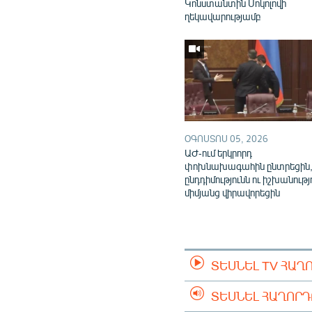
Կոնստանտին Սոկոլովի
ղեկավարությամբ
ՕԳՈՍՏՈՍ 05, 2026
ԱԺ-ում երկրորդ
փոխնախագահին ընտրեցին
ընդդիմությունն ու իշխանությ
միմյանց վիրավորեցին
ՏԵՍՆԵԼ TV ՀԱՂ
ՏԵՍՆԵԼ ՀԱՂՈՐ