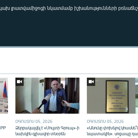
կախ լրատվամիջոցի նկատմամբ իշխանությունների բռնաճնշ
Auto
240p
360p
720p
1080p
ՕԳՈՍՏՈՍ 05, 2026
ՕԳՈՍՏՈՍ 05, 2026
IPP
Ձերբակալվել է «Մուլտի Գրուպ»-ի
«Անունը փոխելով կհասնե՞
նախկին գլխավոր տնօրեն
նպատակին». սոցապը դա