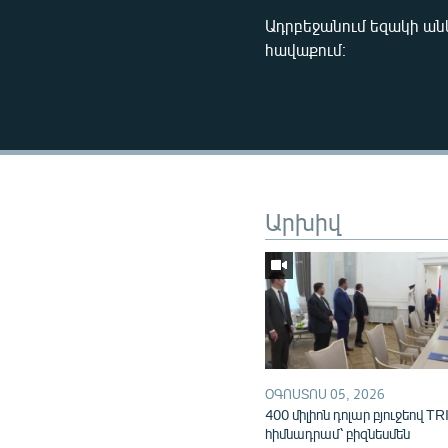
Ադրբեջանում եզակի ան
հավաքում։
Արխիվ
ՕԳՈՍՏՈՍ 05, 2026
400 միլիոն դոլար բյուջեով TR
հիմնադրամ՝ բիզնեսմեն