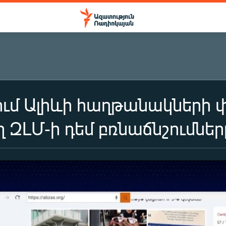
ւմ Ալիևի հաղթանակների 
ղ ԶԼՄ-ի դեմ բռնաճնշումնե