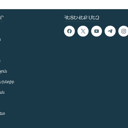
Ր
ՀԵՏԵՎԵՔ ՄԵԶ
ն
ն
յուն
 խնդիր
ան
նետ