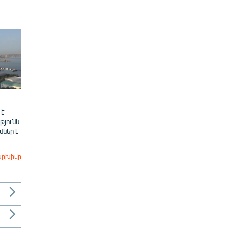
 է
թյունն
ներ է
արխիվը