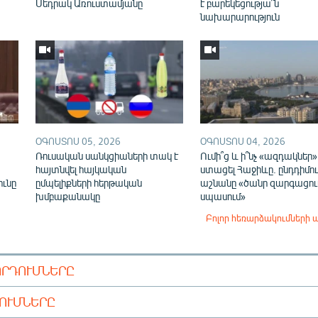
Սեդրակ Առուստամյանը
է բարեկեցությա՞ն
նախարարություն
ՕԳՈՍՏՈՍ 05, 2026
ՕԳՈՍՏՈՍ 04, 2026
Ռուսական սանկցիաների տակ է
Ումի՞ց և ի՞նչ «ազդակներ»
,
հայտնվել հայկական
ստացել Հաջիևը. ընդդիմու
ունը
ըմպելիքների հերթական
աշնանը «ծանր զարգացում
խմբաքանակը
սպասում»
Բոլոր հեռարձակումների 
ՈՐԴՈՒՄՆԵՐԸ
ԴՈՒՄՆԵՐԸ