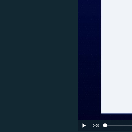
ՄԻՋԱԶԳԱՅԻՆ
ՄՇԱԿՈՒՅԹ
ՍՊՈՐՏ
ՄԵԿՆԱԲԱՆՈՒԹՅՈՒՆ
ՏՏ ԵՒ ԻՆՏԵՐՆԵՏ
ԿՈՐՈՆԱՎԻՐՈՒՍ
ԱՐԽԻՎ
ՏԵՍԱՆՅՈՒԹԵՐ
ԲԱՆԱՎԵՃ
ՁԳՏԵԼՈՎ ԼԱՎԱԳՈՒՅՆԻՆ
ՓՈԴՔԱՍԹ
0:00