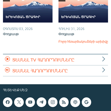
ՕԳՈՍՏՈՍ 03, 2026
ՀՈՒԼԻՍ 31, 2026
Փոդքասթ
Փոդքասթ
Բոլոր հեռարձակումների արխիվը
ՏԵՍՆԵԼ TV ՀԱՂՈՐԴՈՒՄՆԵՐԸ
ՏԵՍՆԵԼ ՀԱՂՈՐԴՈՒՄՆԵՐԸ
ՀԵՏԵՎԵՔ ՄԵԶ