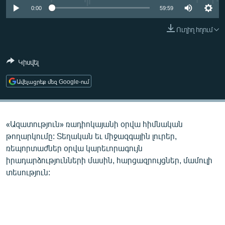
ՄԻՋԱԶԳԱՅԻՆ
0:00
59:59
ՄՇԱԿՈՒՅԹ
Ուղիղ հղում
ՍՊՈՐՏ
Կիսվել
ՄԵԿՆԱԲԱՆՈՒԹՅՈՒՆ
ՏՏ ԵՒ ԻՆՏԵՐՆԵՏ
Ավելացրեք մեզ Google-ում
ԿՈՐՈՆԱՎԻՐՈՒՍ
ԱՐԽԻՎ
«Ազատություն» ռադիոկայանի օրվա հիմնական
ՏԵՍԱՆՅՈՒԹԵՐ
թողարկումը: Տեղական եւ միջազգային լուրեր,
ռեպորտաժներ օրվա կարեւորագույն
ԲԱՆԱՎԵՃ
իրադարձությունների մասին, հարցազրույցներ, մամուլի
ՁԳՏԵԼՈՎ ԼԱՎԱԳՈՒՅՆԻՆ
տեսություն:
ՓՈԴՔԱՍԹ
Հայերեն