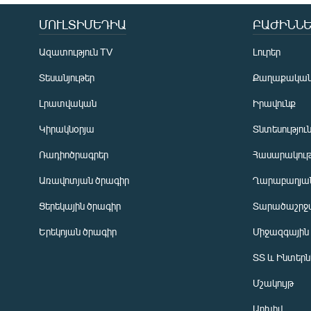
ՄՈՒԼՏԻՄԵԴԻԱ
ԲԱԺԻՆՆԵ
Ազատություն TV
Լուրեր
Տեսանյութեր
Քաղաքակա
Լրատվական
Իրավունք
Կիրակնօրյա
Տնտեսությու
Ռադիոծրագրեր
Հասարակութ
Առավոտյան ծրագիր
Ղարաբաղյան
Ցերեկային ծրագիր
Տարածաշրջ
Հայերեն
Երեկոյան ծրագիր
Միջազգային
English
ՏՏ և Ինտեր
Русский
Մշակույթ
ՀԵՏԵՎԵՔ ՄԵԶ
Արխիվ