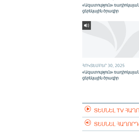
«Ազատություն» ռադիոկայա
ցերեկային ծրագիր
ՀՈԿՏԵՄԲԵՐ 30, 2025
«Ազատություն» ռադիոկայա
ցերեկային ծրագիր
ՏԵՍՆԵԼ TV ՀԱՂ
ՏԵՍՆԵԼ ՀԱՂՈՐ