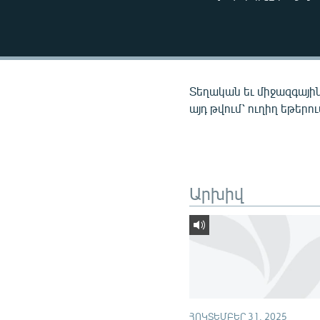
ՄԻՋԱԶԳԱՅԻՆ
ՄՇԱԿՈՒՅԹ
ՍՊՈՐՏ
ՄԵԿՆԱԲԱՆՈՒԹՅՈՒՆ
Տեղական եւ միջազգային
ՏՏ ԵՒ ԻՆՏԵՐՆԵՏ
այդ թվում՝ ուղիղ եթերո
ԿՈՐՈՆԱՎԻՐՈՒՍ
ԱՐԽԻՎ
ՏԵՍԱՆՅՈՒԹԵՐ
Արխիվ
ԲԱՆԱՎԵՃ
ՁԳՏԵԼՈՎ ԼԱՎԱԳՈՒՅՆԻՆ
ՓՈԴՔԱՍԹ
ՀՈԿՏԵՄԲԵՐ 31, 2025