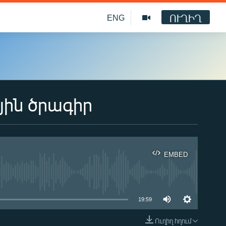
ՈՒՂԻՂ
ENG
յին ծրագիր
EMBED
ble
19:59
Ուղիղ հղում