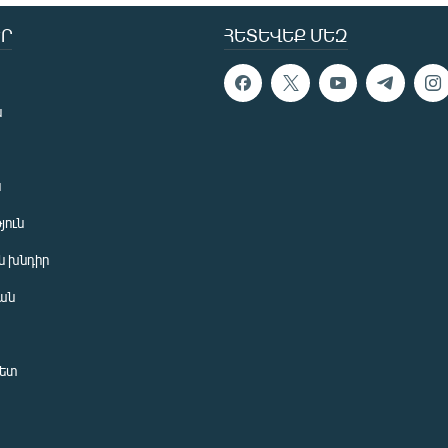
Ր
ՀԵՏԵՎԵՔ ՄԵԶ
ն
ն
յուն
 խնդիր
ան
նետ