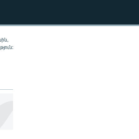
EMBED
սին,
թյուն: