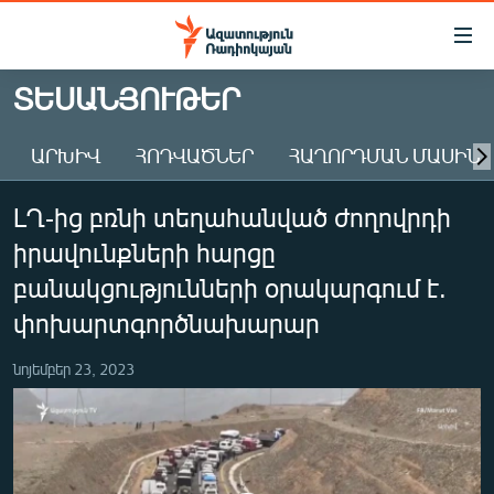
Մատչելիության
հղումներ
Անցնել
ՏԵՍԱՆՅՈՒԹԵՐ
հիմնական
ԱԶԱՏՈՒԹՅՈՒՆ TV
բովանդակությանը
ԱՐԽԻՎ
ՀՈԴՎԱԾՆԵՐ
ՀԱՂՈՐԴՄԱՆ ՄԱՍԻՆ
ՀԱՅԱՍՏԱՆ
Անցնել
հիմնական
ՔԱՂԱՔԱԿԱՆ
ԼՂ-ից բռնի տեղահանված ժողովրդի
մենյուին
ԸՆՏՐՈՒԹՅՈՒՆՆԵՐ 2026
Որոնում
իրավունքների հարցը
ԻՐԱՎՈՒՆՔ
բանակցությունների օրակարգում է.
ՀԱՍԱՐԱԿՈՒԹՅՈՒՆ
փոխարտգործնախարար
ՏՆՏԵՍՈՒԹՅՈՒՆ
նոյեմբեր 23, 2023
ՂԱՐԱԲԱՂ
ՊԱՏԵՐԱԶՄԻ 6 ՇԱԲԱԹՆԵՐԸ
ՏԱՐԱԾԱՇՐՋԱՆ