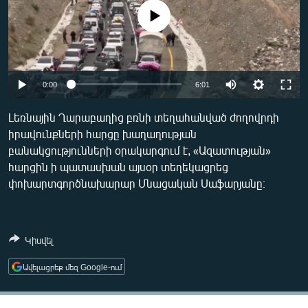
ՄԻՋԱԶԳԱՅԻՆ
No media source currently available
ՄՇԱԿՈՒՅԹ
ՍՊՈՐՏ
Auto
ՄԵԿՆԱԲԱՆՈՒԹՅՈՒՆ
0:00
6:01
240p
ՏՏ ԵՒ ԻՆՏԵՐՆԵՏ
Լեռնային Ղարաբաղից բռնի տեղահանված ժողովրդի
իրավունքների հարցը խաղաղության
360p
ԿՈՐՈՆԱՎԻՐՈՒՍ
բանակցությունների օրակարգում է, «Ազատության»
480p
ԱՐԽԻՎ
Auto
240p
360p
480p
հարցին ի պատասխան այսօր տեղեկացրեց
փոխարտգործնախարար Մնացական Սաֆարյանը։
720p
ՏԵՍԱՆՅՈՒԹԵՐ
720p
1080p
1080p
ԲԱՆԱՎԵՃ
ՁԳՏԵԼՈՎ ԼԱՎԱԳՈՒՅՆԻՆ
Կիսվել
ՓՈԴՔԱՍԹ
Ավելացրեք մեզ Google-ում
Հայերեն