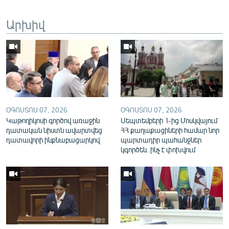
English
Արխիվ
Русский
ՀԵՏԵՎԵՔ ՄԵԶ
ՕԳՈՍՏՈՍ 07, 2026
ՕԳՈՍՏՈՍ 07, 2026
Կաթողիկոսի գործով առաջին
Սեպտեմբերի 1-ից Մոսկվայում
«Ազատության» բոլոր կայքերը
դատական նիստն ավարտվեց
ՀՀ քաղաքացիների համար նոր
դատավորի ինքնաբացարկով
պարտադիր պահանջներ
կգործեն. ինչ է փոխվում