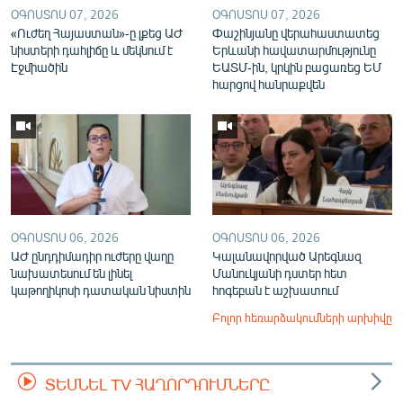
ՕԳՈՍՏՈՍ 07, 2026
ՕԳՈՍՏՈՍ 07, 2026
«Ուժեղ Հայաստան»-ը լքեց ԱԺ
Փաշինյանը վերահաստատեց
նիստերի դահլիճը և մեկնում է
Երևանի հավատարմությունը
Էջմիածին
ԵԱՏՄ-ին, կրկին բացառեց ԵՄ
հարցով հանրաքվեն
ՕԳՈՍՏՈՍ 06, 2026
ՕԳՈՍՏՈՍ 06, 2026
ԱԺ ընդդիմադիր ուժերը վաղը
Կալանավորված Արեգնազ
նախատեսում են լինել
Մանուկյանի դստեր հետ
կաթողիկոսի դատական նիստին
հոգեբան է աշխատում
Բոլոր հեռարձակումների արխիվը
ՏԵՍՆԵԼ TV ՀԱՂՈՐԴՈՒՄՆԵՐԸ