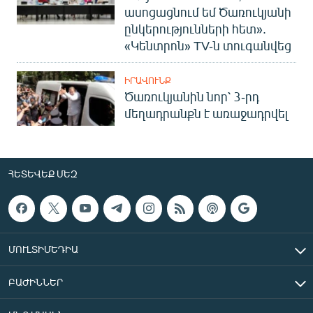
ասոցացնում եմ Ծառուկյանի
ընկերությունների հետ».
«Կենտրոն» TV-ն տուգանվեց
ԻՐԱՎՈՒՆՔ
Ծառուկյանին նոր՝ 3-րդ
մեղադրանքն է առաջադրվել
ՀԵՏԵՎԵՔ ՄԵԶ
ՄՈՒԼՏԻՄԵԴԻԱ
ԲԱԺԻՆՆԵՐ