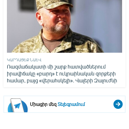
English
Русский
ՀԵՏԵՎԵՔ ՄԵԶ
ԿԱՐԴԱՑԵՔ ՆԱԵՎ
Ռազմաճակատի մի շարք հատվածներում
«Ազատության» բոլոր կայքերը
իրավիճակը «բարդ» է ուկրաինական զորքերի
համար, բայց «վերահսկելի». Վալերի Զալուժնի
Միացիր մեզ
Տելեգրամում