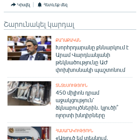
Կիսվել
Հետևեք մեզ
Շարունակել կարդալ
ՔԱՂԱՔԱԿԱՆ
Խորհրդարանը քննարկում է
Արամ Վարդևանյանի
թեկնածությունը ԱԺ
փոխխոսնակի պաշտոնում
ՏՆՏԵՍՈՒԹՅՈՒՆ
450 միլիոն դրամ
աջակցություն՝
ձկնաբույծներին. կլուծի՞
ոլորտի խնդիրները
ՀԱՍԱՐԱԿՈՒԹՅՈՒՆ
«Առյուծ եմ տեսնում,