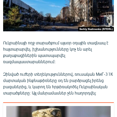
ՄԻՋԱԶԳԱՅԻՆ
ՄՇԱԿՈՒՅԹ
ՍՊՈՐՏ
ՄԵԿՆԱԲԱՆՈՒԹՅՈՒՆ
ՏՏ ԵՒ ԻՆՏԵՐՆԵՏ
Ուկրաինայի ողջ տարածքում այսօր օդային տագնապ է
հայտարարվել․ իշխանությունները կոչ են արել
ԿՈՐՈՆԱՎԻՐՈՒՍ
քաղաքացիներին պատսպարվել
ԱՐԽԻՎ
ռազմապաստարաններում:
ՏԵՍԱՆՅՈՒԹԵՐ
Զինված ուժերի տեղեկություններով, ռուսական МиГ-31К
ԲԱՆԱՎԵՃ
մարտական ինքնաթիռները օդ են բարձրացել իրենց
բազաներից, և կարող են հրթիռակոծել Ուկրաինական
ՁԳՏԵԼՈՎ ԼԱՎԱԳՈՒՅՆԻՆ
տարածքները։ Այլ մանրամասներ չեն հաղորդվել։
ՓՈԴՔԱՍԹ
Հայերեն