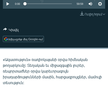
ՄԻՋԱԶԳԱՅԻՆ
0:00
59:59
ՄՇԱԿՈՒՅԹ
Ուղիղ հղում
ՍՊՈՐՏ
Կիսվել
ՄԵԿՆԱԲԱՆՈՒԹՅՈՒՆ
ՏՏ ԵՒ ԻՆՏԵՐՆԵՏ
Ավելացրեք մեզ Google-ում
ԿՈՐՈՆԱՎԻՐՈՒՍ
ԱՐԽԻՎ
«Ազատություն» ռադիոկայանի օրվա հիմնական
ՏԵՍԱՆՅՈՒԹԵՐ
թողարկումը: Տեղական եւ միջազգային լուրեր,
ռեպորտաժներ օրվա կարեւորագույն
ԲԱՆԱՎԵՃ
իրադարձությունների մասին, հարցազրույցներ, մամուլի
ՁԳՏԵԼՈՎ ԼԱՎԱԳՈՒՅՆԻՆ
տեսություն:
ՓՈԴՔԱՍԹ
Հայերեն