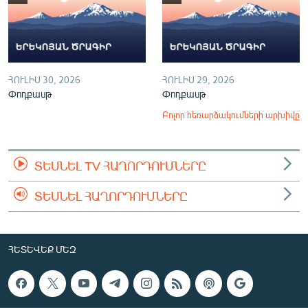
ՀՈՒԼԻՍ 30, 2026
ՀՈՒԼԻՍ 29, 2026
Փոդքասթ
Փոդքասթ
Բոլոր հեռարձակումների արխիվը
ՏԵՍՆԵԼ TV ՀԱՂՈՐԴՈՒՄՆԵՐԸ
ՏԵՍՆԵԼ ՀԱՂՈՐԴՈՒՄՆԵՐԸ
ՀԵՏԵՎԵՔ ՄԵԶ