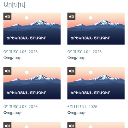
Արխիվ
English
Русский
ՀԵՏԵՎԵՔ ՄԵԶ
ՕԳՈՍՏՈՍ 05, 2026
ՕԳՈՍՏՈՍ 04, 2026
Փոդքասթ
Փոդքասթ
«Ազատության» բոլոր կայքերը
ՕԳՈՍՏՈՍ 03, 2026
ՀՈՒԼԻՍ 31, 2026
Փոդքասթ
Փոդքասթ