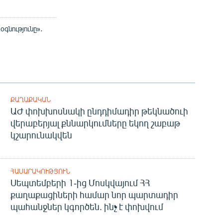
գնությունը»․
ՔԱՂԱՔԱԿԱՆ
ԱԺ փոխխոսնակի ընդդիմադիր թեկնածուի
վերաբերյալ քննարկումները եկող շաբաթ
կշարունակվեն
ՀԱՍԱՐԱԿՈՒԹՅՈՒՆ
Սեպտեմբերի 1-ից Մոսկվայում ՀՀ
քաղաքացիների համար նոր պարտադիր
պահանջներ կգործեն. ինչ է փոխվում