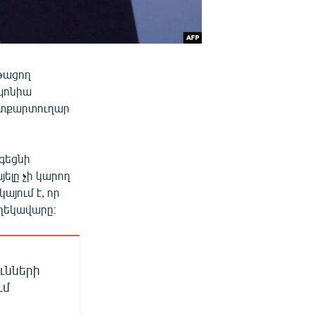
նթացող
պոնիա
ետքարտուղար
գեցնի
յելը չի կարող
այում է, որ
 ղեկավարը։
ւնների
ւմ