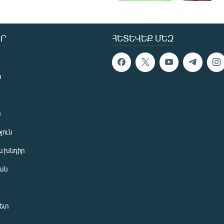
Ր
ՀԵՏԵՎԵՔ ՄԵԶ
ն
ն
յուն
 խնդիր
ան
նետ