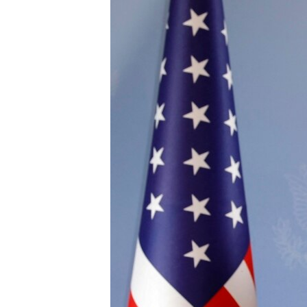
ՄԻՋԱԶԳԱՅԻՆ
ՄՇԱԿՈՒՅԹ
ՍՊՈՐՏ
ՄԵԿՆԱԲԱՆՈՒԹՅՈՒՆ
ՏՏ ԵՒ ԻՆՏԵՐՆԵՏ
ԿՈՐՈՆԱՎԻՐՈՒՍ
ԱՐԽԻՎ
ՏԵՍԱՆՅՈՒԹԵՐ
ԲԱՆԱՎԵՃ
ՁԳՏԵԼՈՎ ԼԱՎԱԳՈՒՅՆԻՆ
ՓՈԴՔԱՍԹ