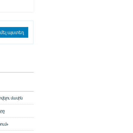
մել այստեղ
վելու մասին
երը
ում»