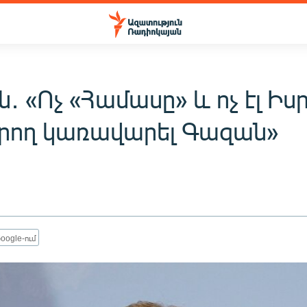
ն․ «Ոչ «Համասը» և ոչ էլ Իս
արող կառավարել Գազան»
oogle-ում