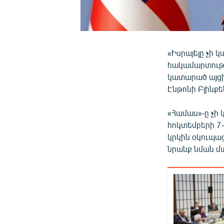
«Իսրայելը չի 
հակամարտությ
կատարած այցի
Էնթոնի Բլինքե
«Համաս»-ը չի 
հոկտեմբերի 7-
կրկին օկուպացն
նրանք նման մտ