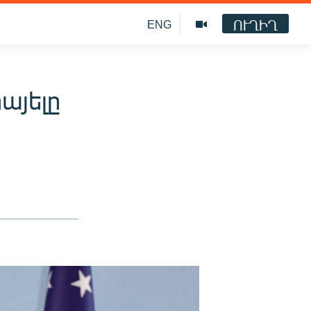
ՈՒՂԻՂ
ENG
րայելը