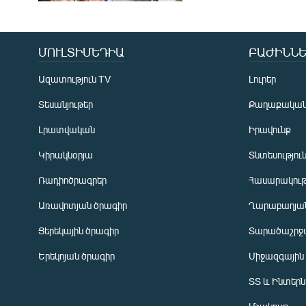
ՄՈՒԼՏԻՄԵԴԻԱ
ԲԱԺԻՆՆԵ
Ազատություն TV
Լուրեր
Տեսանյութեր
Քաղաքակա
Լրատվական
Իրավունք
Կիրակնօրյա
Տնտեսությու
Ռադիոծրագրեր
Հասարակութ
Առավոտյան ծրագիր
Ղարաբաղյան
Ցերեկային ծրագիր
Տարածաշրջ
Հայերեն
Երեկոյան ծրագիր
Միջազգային
English
ՏՏ և Ինտեր
Русский