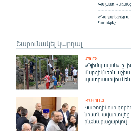
Գալանտ. «Առանց
«Դադարեցրեք այ
Գուտերեշ
Շարունակել կարդալ
ՍՊՈՐՏ
«Օլիմպավան»-ը փ
մարզիկներն աշխա
պատրաստվում են 
ԻՐԱՎՈՒՆՔ
Կաթողիկոսի գոր
նիստն ավարտվեց
ինքնաբացարկով