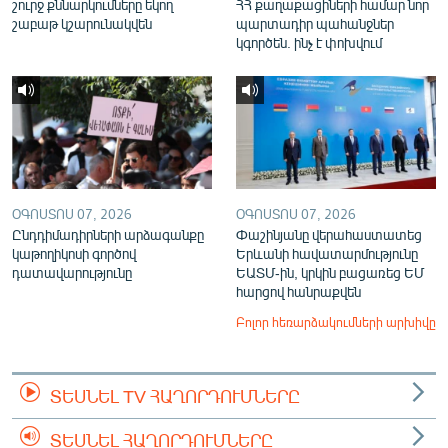
շուրջ քննարկումները եկող
ՀՀ քաղաքացիների համար նոր
շաբաթ կշարունակվեն
պարտադիր պահանջներ
կգործեն. ինչ է փոխվում
ՕԳՈՍՏՈՍ 07, 2026
ՕԳՈՍՏՈՍ 07, 2026
Ընդդիմադիրների արձագանքը
Փաշինյանը վերահաստատեց
կաթողիկոսի գործով
Երևանի հավատարմությունը
դատավարությունը
ԵԱՏՄ-ին, կրկին բացառեց ԵՄ
հարցով հանրաքվեն
Բոլոր հեռարձակումների արխիվը
ՏԵՍՆԵԼ TV ՀԱՂՈՐԴՈՒՄՆԵՐԸ
ՏԵՍՆԵԼ ՀԱՂՈՐԴՈՒՄՆԵՐԸ