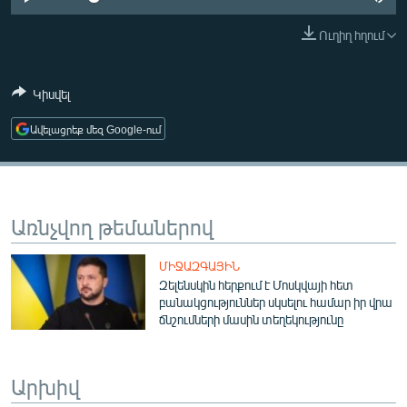
ՄԻՋԱԶԳԱՅԻՆ
Ուղիղ հղում
ՄՇԱԿՈՒՅԹ
ՍՊՈՐՏ
Կիսվել
ՄԵԿՆԱԲԱՆՈՒԹՅՈՒՆ
Ավելացրեք մեզ Google-ում
ՏՏ ԵՒ ԻՆՏԵՐՆԵՏ
ԿՈՐՈՆԱՎԻՐՈՒՍ
ԱՐԽԻՎ
Առնչվող թեմաներով
ՏԵՍԱՆՅՈՒԹԵՐ
ՄԻՋԱԶԳԱՅԻՆ
ԲԱՆԱՎԵՃ
Զելենսկին հերքում է Մոսկվայի հետ
բանակցություններ սկսելու համար իր վրա
ՁԳՏԵԼՈՎ ԼԱՎԱԳՈՒՅՆԻՆ
ճնշումների մասին տեղեկությունը
ՓՈԴՔԱՍԹ
Արխիվ
Հայերեն