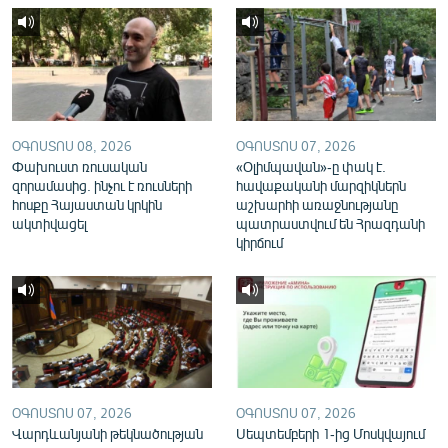
English
Русский
ՀԵՏԵՎԵՔ ՄԵԶ
ՕԳՈՍՏՈՍ 08, 2026
ՕԳՈՍՏՈՍ 07, 2026
Փախուստ ռուսական
«Օլիմպավան»-ը փակ է.
զորամասից. ինչու է ռուսների
հավաքականի մարզիկներն
հոսքը Հայաստան կրկին
աշխարհի առաջնությանը
ակտիվացել
պատրաստվում են Հրազդանի
«Ազատության» բոլոր կայքերը
կիրճում
ՕԳՈՍՏՈՍ 07, 2026
ՕԳՈՍՏՈՍ 07, 2026
Վարդևանյանի թեկնածության
Սեպտեմբերի 1-ից Մոսկվայում