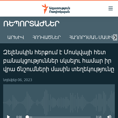
Մատչելիության
հղումներ
Անցնել
ՌԵՊՈՐՏԱԺՆԵՐ
հիմնական
ԱԶԱՏՈՒԹՅՈՒՆ TV
բովանդակությանը
ԱՐԽԻՎ
ՀՈԴՎԱԾՆԵՐ
ՀԱՂՈՐԴՄԱՆ ՄԱՍԻՆ
ՀԱՅԱՍՏԱՆ
Անցնել
հիմնական
ՔԱՂԱՔԱԿԱՆ
Զելենսկին հերքում է Մոսկվայի հետ
մենյուին
ԸՆՏՐՈՒԹՅՈՒՆՆԵՐ 2026
Որոնում
բանակցություններ սկսելու համար իր
ԻՐԱՎՈՒՆՔ
վրա ճնշումների մասին տեղեկությունը
ՀԱՍԱՐԱԿՈՒԹՅՈՒՆ
նոյեմբեր 06, 2023
ՏՆՏԵՍՈՒԹՅՈՒՆ
ՂԱՐԱԲԱՂ
ՊԱՏԵՐԱԶՄԻ 6 ՇԱԲԱԹՆԵՐԸ
No media source currently available
ՏԱՐԱԾԱՇՐՋԱՆ
0:00
3:18