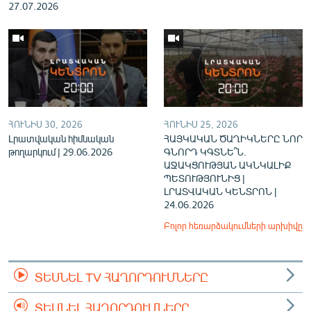
27.07.2026
ՀՈՒՆԻՍ 30, 2026
ՀՈՒՆԻՍ 25, 2026
Լրատվական հիմնական
ՀԱՅԿԱԿԱՆ ԾԱՂԻԿՆԵՐԸ ՆՈՐ
թողարկում | 29.06.2026
ԳՆՈՐԴ ԿԳՏՆԵ՞Ն.
ԱՋԱԿՑՈՒԹՅԱՆ ԱԿՆԿԱԼԻՔ
ՊԵՏՈՒԹՅՈՒՆԻՑ |
ԼՐԱՏՎԱԿԱՆ ԿԵՆՏՐՈՆ |
24.06.2026
Բոլոր հեռարձակումների արխիվը
ՏԵՍՆԵԼ TV ՀԱՂՈՐԴՈՒՄՆԵՐԸ
ՏԵՍՆԵԼ ՀԱՂՈՐԴՈՒՄՆԵՐԸ