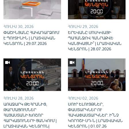
English
Русский
ՀՈՒԼԻՍ 30, 2026
ՀՈՒԼԻՍ 29, 2026
ՀԵՏԵՎԵՔ ՄԵԶ
ՓԱՇԻՆՅԱՆԸ ՀԱԿԱԴԱՐՁՈՒՄ
ԵՐԵՎԱՆԸ ՄՈՍԿՎԱՅԻ
Է ՊՈՒՏԻՆԻՆ | ԼՐԱՏՎԱԿԱՆ
ՊԱՀԱՆՋՈՎ ՀԱՆՐԱՔՎԵ
ԿԵՆՏՐՈՆ | 29.07.2026
ԿԱՆՑԿԱՑՆԻ՞ | ԼՐԱՏՎԱԿԱՆ
ԿԵՆՏՐՈՆ | 28.07.2026
«Ազատության» բոլոր կայքերը
ՀՈՒԼԻՍ 28, 2026
ՀՈՒԼԻՍ 02, 2026
ԱՌԱՋԱՐԿ ԹԵՀՐԱՆԻՑ,
ՍՈՒՐ ԵԼՈՒՅԹՆԵՐ,
ԹԱՐՄԱՑՈՒՄՆԵՐ
ՓԱՍՏԱՐԿՆԵՐ ՈՒ
ՀԱՅԱՍՏԱՆԻ ԽՈՇՈՐ
ՀԱԿԱՓԱՍՏԱՐԿՆԵՐ. Ի՞ՆՉ
ՀԱՐԿԱՏՈՒՆԵՐԻ ՑԱՆԿՈՒՄ |
ԿՈՐՈՇԻ ՍԴ-Ն | ԼՐԱՏՎԱԿԱՆ
ԼՐԱՏՎԱԿԱՆ ԿԵՆՏՐՈՆ|
ԿԵՆՏՐՈՆ | 01.07.26