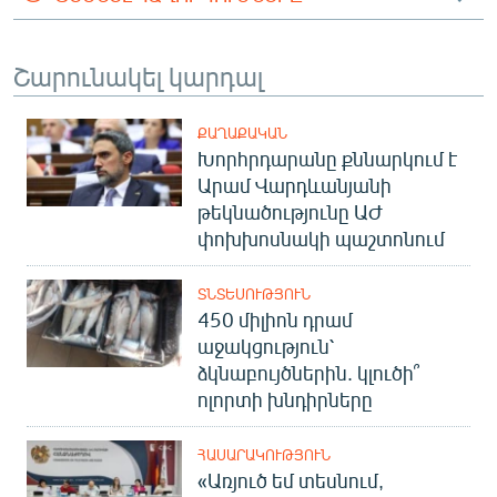
Շարունակել կարդալ
ՔԱՂԱՔԱԿԱՆ
Խորհրդարանը քննարկում է
Արամ Վարդևանյանի
թեկնածությունը ԱԺ
փոխխոսնակի պաշտոնում
ՏՆՏԵՍՈՒԹՅՈՒՆ
450 միլիոն դրամ
աջակցություն՝
ձկնաբույծներին. կլուծի՞
ոլորտի խնդիրները
ՀԱՍԱՐԱԿՈՒԹՅՈՒՆ
«Առյուծ եմ տեսնում,