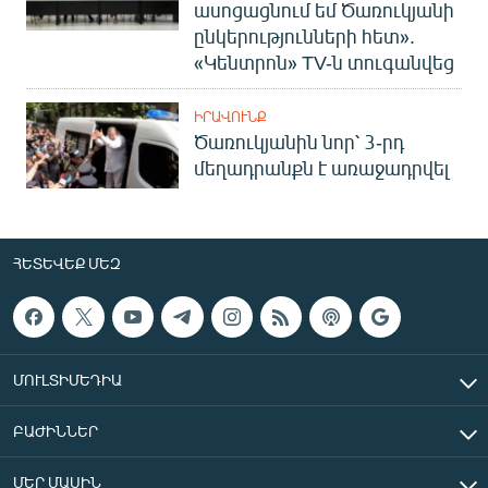
ասոցացնում եմ Ծառուկյանի
ընկերությունների հետ».
«Կենտրոն» TV-ն տուգանվեց
ԻՐԱՎՈՒՆՔ
Ծառուկյանին նոր՝ 3-րդ
մեղադրանքն է առաջադրվել
ՀԵՏԵՎԵՔ ՄԵԶ
ՄՈՒԼՏԻՄԵԴԻԱ
ԲԱԺԻՆՆԵՐ
ՄԵՐ ՄԱՍԻՆ