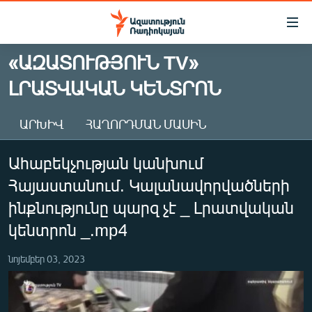
Մատչելիության
հղումներ
Անցնել
«ԱԶԱՏՈՒԹՅՈՒՆ TV»
հիմնական
ԱԶԱՏՈՒԹՅՈՒՆ TV
ԼՐԱՏՎԱԿԱՆ ԿԵՆՏՐՈՆ
բովանդակությանը
ՀԱՅԱՍՏԱՆ
Անցնել
հիմնական
ՔԱՂԱՔԱԿԱՆ
ԱՐԽԻՎ
ՀԱՂՈՐԴՄԱՆ ՄԱՍԻՆ
մենյուին
ԸՆՏՐՈՒԹՅՈՒՆՆԵՐ 2026
Որոնում
Ահաբեկչության կանխում
ԻՐԱՎՈՒՆՔ
Հայաստանում. Կալանավորվածների
ՀԱՍԱՐԱԿՈՒԹՅՈՒՆ
ինքնությունը պարզ չէ _ Լրատվական
ՏՆՏԵՍՈՒԹՅՈՒՆ
կենտրոն _.mp4
ՂԱՐԱԲԱՂ
նոյեմբեր 03, 2023
ՊԱՏԵՐԱԶՄԻ 6 ՇԱԲԱԹՆԵՐԸ
ՏԱՐԱԾԱՇՐՋԱՆ