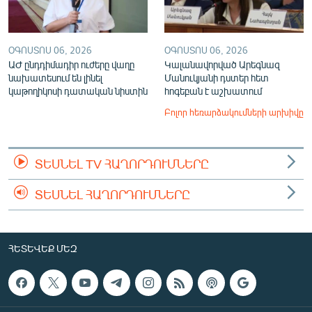
ՕԳՈՍՏՈՍ 06, 2026
ՕԳՈՍՏՈՍ 06, 2026
ԱԺ ընդդիմադիր ուժերը վաղը
Կալանավորված Արեգնազ
նախատեսում են լինել
Մանուկյանի դստեր հետ
կաթողիկոսի դատական նիստին
հոգեբան է աշխատում
Բոլոր հեռարձակումների արխիվը
ՏԵՍՆԵԼ TV ՀԱՂՈՐԴՈՒՄՆԵՐԸ
ՏԵՍՆԵԼ ՀԱՂՈՐԴՈՒՄՆԵՐԸ
ՀԵՏԵՎԵՔ ՄԵԶ