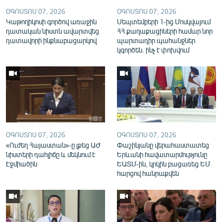
English
ՕԳՈՍՏՈՍ 07, 2026
ՕԳՈՍՏՈՍ 07, 2026
Կաթողիկոսի գործով առաջին
Սեպտեմբերի 1-ից Մոսկվայում
Русский
դատական նիստն ավարտվեց
ՀՀ քաղաքացիների համար նոր
դատավորի ինքնաբացարկով
պարտադիր պահանջներ
կգործեն. ինչ է փոխվում
ՀԵՏԵՎԵՔ ՄԵԶ
«Ազատության» բոլոր կայքերը
ՕԳՈՍՏՈՍ 07, 2026
ՕԳՈՍՏՈՍ 07, 2026
«Ուժեղ Հայաստան»-ը լքեց ԱԺ
Փաշինյանը վերահաստատեց
նիստերի դահլիճը և մեկնում է
Երևանի հավատարմությունը
Էջմիածին
ԵԱՏՄ-ին, կրկին բացառեց ԵՄ
հարցով հանրաքվեն