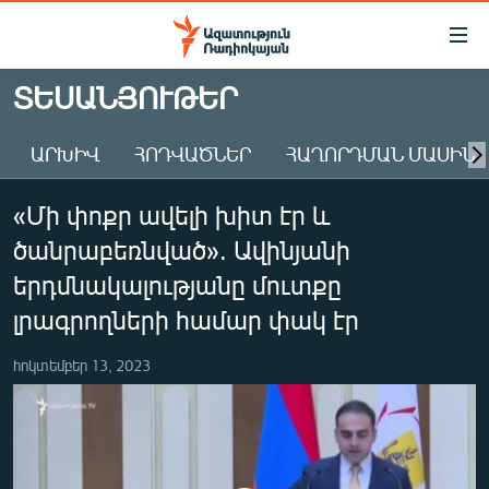
Մատչելիության
հղումներ
Անցնել
ՏԵՍԱՆՅՈՒԹԵՐ
հիմնական
ԱԶԱՏՈՒԹՅՈՒՆ TV
բովանդակությանը
ԱՐԽԻՎ
ՀՈԴՎԱԾՆԵՐ
ՀԱՂՈՐԴՄԱՆ ՄԱՍԻՆ
ՀԱՅԱՍՏԱՆ
Անցնել
հիմնական
ՔԱՂԱՔԱԿԱՆ
«Մի փոքր ավելի խիտ էր և
մենյուին
ԸՆՏՐՈՒԹՅՈՒՆՆԵՐ 2026
Որոնում
ծանրաբեռնված». Ավինյանի
ԻՐԱՎՈՒՆՔ
երդմնակալությանը մուտքը
ՀԱՍԱՐԱԿՈՒԹՅՈՒՆ
լրագրողների համար փակ էր
ՏՆՏԵՍՈՒԹՅՈՒՆ
հոկտեմբեր 13, 2023
ՂԱՐԱԲԱՂ
ՊԱՏԵՐԱԶՄԻ 6 ՇԱԲԱԹՆԵՐԸ
ՏԱՐԱԾԱՇՐՋԱՆ