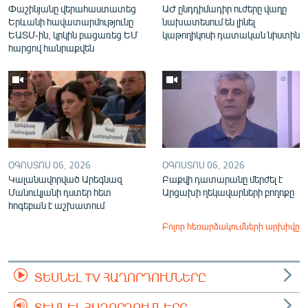
Փաշինյանը վերահաստատեց
ԱԺ ընդդիմադիր ուժերը վաղը
Երևանի հավատարմությունը
նախատեսում են լինել
ԵԱՏՄ-ին, կրկին բացառեց ԵՄ
կաթողիկոսի դատական նիստին
հարցով հանրաքվեն
ՕԳՈՍՏՈՍ 06, 2026
ՕԳՈՍՏՈՍ 06, 2026
Կալանավորված Արեգնազ
Բաքվի դատարանը մերժել է
Մանուկյանի դստեր հետ
Արցախի ղեկավարների բողոքը
հոգեբան է աշխատում
Բոլոր հեռարձակումների արխիվը
ՏԵՍՆԵԼ TV ՀԱՂՈՐԴՈՒՄՆԵՐԸ
ՏԵՍՆԵԼ ՀԱՂՈՐԴՈՒՄՆԵՐԸ