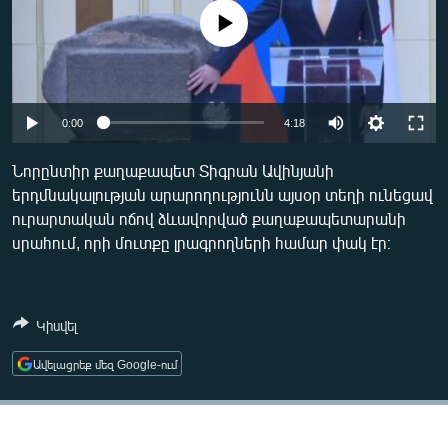
ՄԻՋԱԶԳԱՅԻՆ
No media source currently available
ՄՇԱԿՈՒՅԹ
ՍՊՈՐՏ
Auto
ՄԵԿՆԱԲԱՆՈՒԹՅՈՒՆ
0:00
4:18
240p
ՏՏ ԵՒ ԻՆՏԵՐՆԵՏ
Նորընտիր քաղաքապետ Տիգրան Ավինյանի
երդմնակալության արարողությունն այսօր տեղի ունեցավ
360p
ԿՈՐՈՆԱՎԻՐՈՒՍ
ուրարտական ոճով ձևավորված քաղաքապետարանի
480p
ԱՐԽԻՎ
Auto
240p
360p
480p
սրահում, որի մուտքը լրագրողների համար փակ էր։
720p
ՏԵՍԱՆՅՈՒԹԵՐ
720p
1080p
1080p
ԲԱՆԱՎԵՃ
Կիսվել
ՁԳՏԵԼՈՎ ԼԱՎԱԳՈՒՅՆԻՆ
Ավելացրեք մեզ Google-ում
ՓՈԴՔԱՍԹ
Հայերեն