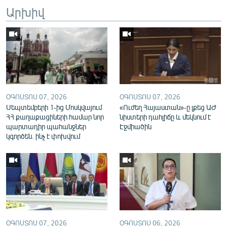
Արխիվ
English
Русский
ՀԵՏԵՎԵՔ ՄԵԶ
ՕԳՈՍՏՈՍ 07, 2026
ՕԳՈՍՏՈՍ 07, 2026
Սեպտեմբերի 1-ից Մոսկվայում
«Ուժեղ Հայաստան»-ը լքեց ԱԺ
ՀՀ քաղաքացիների համար նոր
նիստերի դահլիճը և մեկնում է
«Ազատության» բոլոր կայքերը
պարտադիր պահանջներ
Էջմիածին
կգործեն. ինչ է փոխվում
ՕԳՈՍՏՈՍ 07, 2026
ՕԳՈՍՏՈՍ 06, 2026