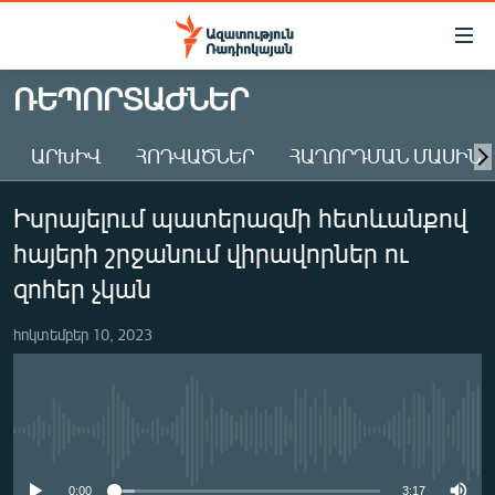
Մատչելիության
հղումներ
Անցնել
ՌԵՊՈՐՏԱԺՆԵՐ
հիմնական
ԱԶԱՏՈՒԹՅՈՒՆ TV
բովանդակությանը
ԱՐԽԻՎ
ՀՈԴՎԱԾՆԵՐ
ՀԱՂՈՐԴՄԱՆ ՄԱՍԻՆ
ՀԱՅԱՍՏԱՆ
Անցնել
հիմնական
ՔԱՂԱՔԱԿԱՆ
Իսրայելում պատերազմի հետևանքով
մենյուին
ԸՆՏՐՈՒԹՅՈՒՆՆԵՐ 2026
Որոնում
հայերի շրջանում վիրավորներ ու
ԻՐԱՎՈՒՆՔ
զոհեր չկան
ՀԱՍԱՐԱԿՈՒԹՅՈՒՆ
հոկտեմբեր 10, 2023
ՏՆՏԵՍՈՒԹՅՈՒՆ
ՂԱՐԱԲԱՂ
ՊԱՏԵՐԱԶՄԻ 6 ՇԱԲԱԹՆԵՐԸ
No media source currently available
ՏԱՐԱԾԱՇՐՋԱՆ
0:00
3:17