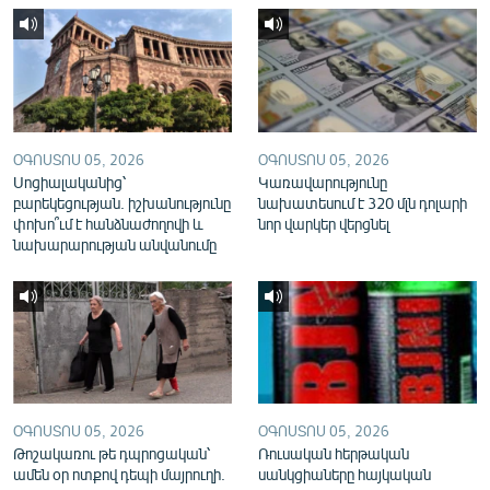
English
Русский
ՀԵՏԵՎԵՔ ՄԵԶ
ՕԳՈՍՏՈՍ 05, 2026
ՕԳՈՍՏՈՍ 05, 2026
Սոցիալականից՝
Կառավարությունը
բարեկեցության. իշխանությունը
նախատեսում է 320 մլն դոլարի
փոխո՞ւմ է հանձնաժողովի և
նոր վարկեր վերցնել
նախարարության անվանումը
«Ազատության» բոլոր կայքերը
ՕԳՈՍՏՈՍ 05, 2026
ՕԳՈՍՏՈՍ 05, 2026
Թոշակառու թե դպրոցական՝
Ռուսական հերթական
ամեն օր ոտքով դեպի մայրուղի.
սանկցիաները հայկական