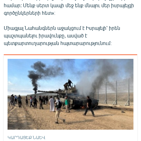
համար: Մենք սերտ կապի մեջ ենք մնալու մեր իսրայելցի
English
գործընկերների հետ»։
Русский
Միացյալ Նահանգներն աջակցում է Իսրայելի՝ իրեն
ՀԵՏԵՎԵՔ ՄԵԶ
պաշտպանելու իրավունքը, ասված է
պետքարտուղարության հայտարարությունում։
«Ազատության» բոլոր կայքերը
ԿԱՐԴԱՑԵՔ ՆԱԵՎ