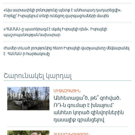
«Այս սարսափելի բռնությունը պետք է անհապաղ դադարեցվի»․
Բորելը՝ Իսրայելում տեղի ունեցող զարգացումների մասին
«ՀԱՄԱՍ-ը պատերազմ է սկսել Իսրայելի դեմ»․ Իսրայելի
պաշտպանության նախարար
Ժամեր տևած լռությունից հետո Իսրայելի վարչապետը մեկնաբանել
է ՀԱՄԱՍ-ի հարձակումը
Շարունակել կարդալ
ՄԻՋԱԶԳԱՅԻՆ
Անհետացա՞ծ, թե՞ զոհված․
ՌԴ-ն գումար է խնայում՝
անհետ կորած զինվորներին
դասալիք գրանցելով
ՀԱՍԱՐԱԿՈՒԹՅՈՒՆ