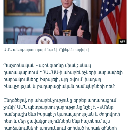
ՄԻՋԱԶԳԱՅԻՆ
ՄՇԱԿՈՒՅԹ
ՍՊՈՐՏ
ՄԵԿՆԱԲԱՆՈՒԹՅՈՒՆ
ՏՏ ԵՒ ԻՆՏԵՐՆԵՏ
ԱՄՆ պետքարտուղար Էնթոնի Բլինքեն, արխիվ
ԿՈՐՈՆԱՎԻՐՈՒՍ
Պաշտոնական Վաշինգտոնը միանշանակ
ԱՐԽԻՎ
դատապարտում է ՀԱՄԱՍ-ի ահաբեկիչների սարսափելի
ՏԵՍԱՆՅՈՒԹԵՐ
հարձակումները Իսրայելի, այդ թվում՝ խաղաղ
բնակչության և քաղաքացիական համայնքների դեմ։
ԲԱՆԱՎԵՃ
ՁԳՏԵԼՈՎ ԼԱՎԱԳՈՒՅՆԻՆ
Ընդգծելով, որ ահաբեկչությունը երբեք արդարացում
չունի՝ ԱՄՆ պետքարտուղարությունը նշել է․ - «Մենք
ՓՈԴՔԱՍԹ
համերաշխ ենք Իսրայելի կառավարության և ժողովրդի
հետ և մեր ցավակցություններն ենք հայտնում այս
Հայերեն
հարձակումների արդյունքում զոհված իսրայելցիների