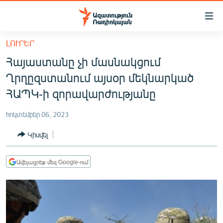
Մատչելիության
հղումներ
Անցնել
ԼՈՒՐԵՐ
հիմնական
ԱԶԱՏՈՒԹՅՈՒՆ TV
Հայաստանը չի մասնակցում
բովանդակությանը
ՀԱՅԱՍՏԱՆ
Անցնել
Ղրղըզստանում այսօր մեկնարկած
հիմնական
ՔԱՂԱՔԱԿԱՆ
ՀԱՊԿ-ի զորավարժությանը
մենյուին
ԸՆՏՐՈՒԹՅՈՒՆՆԵՐ 2026
Որոնում
հոկտեմբեր 06, 2023
ԻՐԱՎՈՒՆՔ
Կիսվել
ՀԱՍԱՐԱԿՈՒԹՅՈՒՆ
ՏՆՏԵՍՈՒԹՅՈՒՆ
Ավելացրեք մեզ Google-ում
ՂԱՐԱԲԱՂ
ՊԱՏԵՐԱԶՄԻ 6 ՇԱԲԱԹՆԵՐԸ
ՏԱՐԱԾԱՇՐՋԱՆ