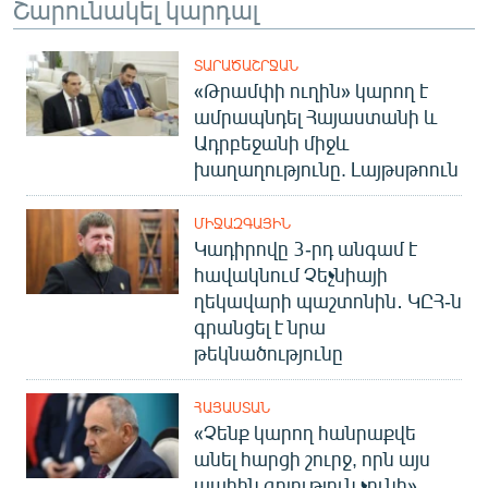
Շարունակել կարդալ
ՏԱՐԱԾԱՇՐՋԱՆ
«Թրամփի ուղին» կարող է
ամրապնդել Հայաստանի և
Ադրբեջանի միջև
խաղաղությունը. Լայթսթոուն
ՄԻՋԱԶԳԱՅԻՆ
Կադիրովը 3-րդ անգամ է
հավակնում Չեչնիայի
ղեկավարի պաշտոնին․ ԿԸՀ-ն
գրանցել է նրա
թեկնածությունը
ՀԱՅԱՍՏԱՆ
«Չենք կարող հանրաքվե
անել հարցի շուրջ, որն այս
պահին գոյություն չունի»․