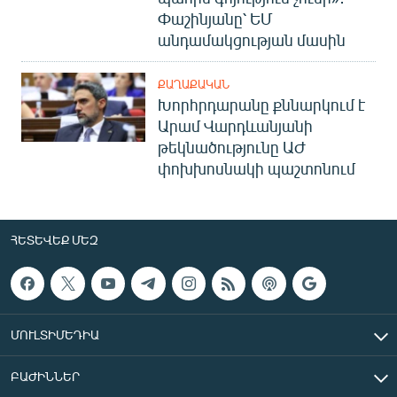
Փաշինյանը՝ ԵՄ
անդամակցության մասին
ՔԱՂԱՔԱԿԱՆ
Խորհրդարանը քննարկում է
Արամ Վարդևանյանի
թեկնածությունը ԱԺ
փոխխոսնակի պաշտոնում
ՀԵՏԵՎԵՔ ՄԵԶ
ՄՈՒԼՏԻՄԵԴԻԱ
ԲԱԺԻՆՆԵՐ