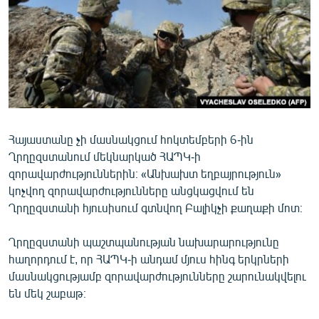
ՄԻՋԱԶԳԱՅԻՆ
ՄՇԱԿՈՒՅԹ
ՍՊՈՐՏ
ՄԵԿՆԱԲԱՆՈՒԹՅՈՒՆ
ՏՏ ԵՒ ԻՆՏԵՐՆԵՏ
Հայաստանը չի մասնակցում հոկտեմբերի 6-ին
ԿՈՐՈՆԱՎԻՐՈՒՍ
Ղրղըզստանում մեկնարկած ՀԱՊԿ-ի
ԱՐԽԻՎ
զորավարժություններին։ «Անխախտ եղբայրություն»
կոչվող զորավարժությունները անցկացվում են
ՏԵՍԱՆՅՈՒԹԵՐ
Ղրղըզստանի հյուսիսում գտնվող Բալիկչի քաղաքի մոտ։
ԲԱՆԱՎԵՃ
Ղրղըզստանի պաշտպանության նախարարությունը
ՁԳՏԵԼՈՎ ԼԱՎԱԳՈՒՅՆԻՆ
հաղորդում է, որ ՀԱՊԿ-ի անդամ մյուս հինգ երկրների
ՓՈԴՔԱՍԹ
մասնակցությամբ զորավարժությունները շարունակվելու
են մեկ շաբաթ։
Հայերեն