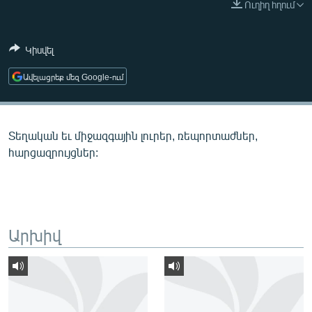
Ուղիղ հղում
ՄԻՋԱԶԳԱՅԻՆ
ՄՇԱԿՈՒՅԹ
Կիսվել
ՍՊՈՐՏ
Ավելացրեք մեզ Google-ում
ՄԵԿՆԱԲԱՆՈՒԹՅՈՒՆ
ՏՏ ԵՒ ԻՆՏԵՐՆԵՏ
Տեղական եւ միջազգային լուրեր, ռեպորտաժներ,
ԿՈՐՈՆԱՎԻՐՈՒՍ
հարցազրույցներ:
ԱՐԽԻՎ
ՏԵՍԱՆՅՈՒԹԵՐ
ԲԱՆԱՎԵՃ
Արխիվ
ՁԳՏԵԼՈՎ ԼԱՎԱԳՈՒՅՆԻՆ
ՓՈԴՔԱՍԹ
Հայերեն