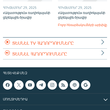
ՀՈԿՏԵՄԲԵՐ 29, 2025
ՀՈԿՏԵՄԲԵՐ 29, 2025
«Ազատություն» ռադիոկայանի
«Ազատություն» ռադիոկայանի
ցերեկային ծրագիր
ցերեկային ծրագիր
Բոլոր հեռարձակումների արխիվը
ՏԵՍՆԵԼ TV ՀԱՂՈՐԴՈՒՄՆԵՐԸ
ՏԵՍՆԵԼ ՀԱՂՈՐԴՈՒՄՆԵՐԸ
ՀԵՏԵՎԵՔ ՄԵԶ
ՄՈՒԼՏԻՄԵԴԻԱ