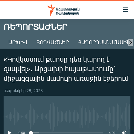
Մատչելիության
հղումներ
Անցնել
ՌԵՊՈՐՏԱԺՆԵՐ
հիմնական
ԱԶԱՏՈՒԹՅՈՒՆ TV
բովանդակությանը
ԱՐԽԻՎ
ՀՈԴՎԱԾՆԵՐ
ՀԱՂՈՐԴՄԱՆ ՄԱՍԻՆ
ՀԱՅԱՍՏԱՆ
Անցնել
հիմնական
ՔԱՂԱՔԱԿԱՆ
«Կովկասում քաոսը դեռ կարող է
մենյուին
ԸՆՏՐՈՒԹՅՈՒՆՆԵՐ 2026
Որոնում
զսպվել»․ Արցախի հայաթափումը`
ԻՐԱՎՈՒՆՔ
միջազգային մամուլի առաջին էջերում
ՀԱՍԱՐԱԿՈՒԹՅՈՒՆ
սեպտեմբեր 28, 2023
ՏՆՏԵՍՈՒԹՅՈՒՆ
ՂԱՐԱԲԱՂ
ՊԱՏԵՐԱԶՄԻ 6 ՇԱԲԱԹՆԵՐԸ
No media source currently available
ՏԱՐԱԾԱՇՐՋԱՆ
0:00
4:20