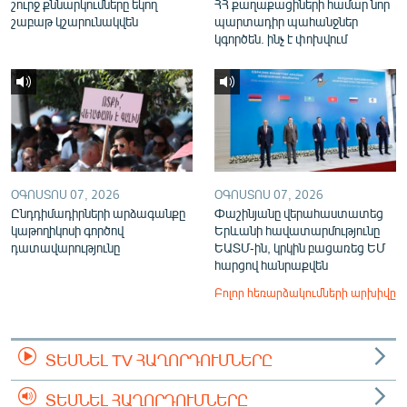
շուրջ քննարկումները եկող
ՀՀ քաղաքացիների համար նոր
շաբաթ կշարունակվեն
պարտադիր պահանջներ
կգործեն. ինչ է փոխվում
ՕԳՈՍՏՈՍ 07, 2026
ՕԳՈՍՏՈՍ 07, 2026
Ընդդիմադիրների արձագանքը
Փաշինյանը վերահաստատեց
կաթողիկոսի գործով
Երևանի հավատարմությունը
դատավարությունը
ԵԱՏՄ-ին, կրկին բացառեց ԵՄ
հարցով հանրաքվեն
Բոլոր հեռարձակումների արխիվը
ՏԵՍՆԵԼ TV ՀԱՂՈՐԴՈՒՄՆԵՐԸ
ՏԵՍՆԵԼ ՀԱՂՈՐԴՈՒՄՆԵՐԸ