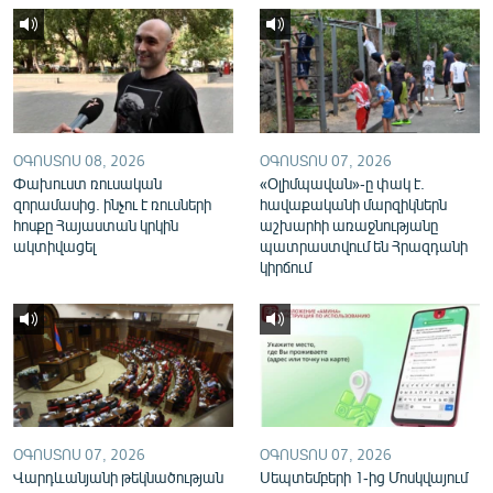
English
Русский
ՀԵՏԵՎԵՔ ՄԵԶ
ՕԳՈՍՏՈՍ 08, 2026
ՕԳՈՍՏՈՍ 07, 2026
Փախուստ ռուսական
«Օլիմպավան»-ը փակ է.
զորամասից. ինչու է ռուսների
հավաքականի մարզիկներն
հոսքը Հայաստան կրկին
աշխարհի առաջնությանը
ակտիվացել
պատրաստվում են Հրազդանի
«Ազատության» բոլոր կայքերը
կիրճում
ՕԳՈՍՏՈՍ 07, 2026
ՕԳՈՍՏՈՍ 07, 2026
Վարդևանյանի թեկնածության
Սեպտեմբերի 1-ից Մոսկվայում