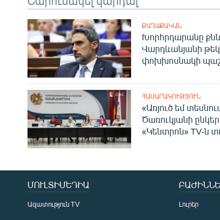
ՔԱՂԱՔԱԿԱՆ
Խորհրդարանը քնն
Վարդևանյանի թեկ
փոխխոսնակի պաշ
ՀԱՍԱՐԱԿՈՒԹՅՈՒՆ
«Առյուծ եմ տեսնու
Ծառուկյանի ընկեր
«Կենտրոն» TV-ն տ
ՄՈՒԼՏԻՄԵԴԻԱ
ԲԱԺԻՆՆԵ
Ազատություն TV
Լուրեր