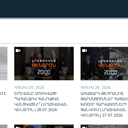
Auto
240p
360p
ՀՈՒԼԻՍ 29, 2026
ՀՈՒԼԻՍ 28, 2026
720p
1080p
Մ Է
ԵՐԵՎԱՆԸ ՄՈՍԿՎԱՅԻ
ԱՌԱՋԱՐԿ ԹԵՀՐԱՆԻՑ,
ՊԱՀԱՆՋՈՎ ՀԱՆՐԱՔՎԵ
ԹԱՐՄԱՑՈՒՄՆԵՐ ՀԱՅԱՍ
ԿԱՆՑԿԱՑՆԻ՞ | ԼՐԱՏՎԱԿԱՆ
ԽՈՇՈՐ ՀԱՐԿԱՏՈՒՆԵՐԻ
ԿԵՆՏՐՈՆ | 28.07.2026
ՑԱՆԿՈՒՄ | ԼՐԱՏՎԱԿԱՆ
ԿԵՆՏՐՈՆ| 27.07.2026