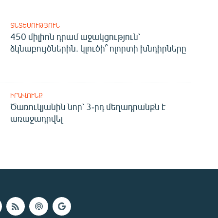
ՏՆՏԵՍՈՒԹՅՈՒՆ
450 միլիոն դրամ աջակցություն՝
ձկնաբույծներին. կլուծի՞ ոլորտի խնդիրները
ԻՐԱՎՈՒՆՔ
Ծառուկյանին նոր՝ 3-րդ մեղադրանքն է
առաջադրվել