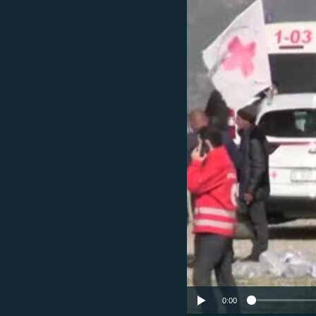
ՄԻՋԱԶԳԱՅԻՆ
ՄՇԱԿՈՒՅԹ
ՍՊՈՐՏ
ՄԵԿՆԱԲԱՆՈՒԹՅՈՒՆ
ՏՏ ԵՒ ԻՆՏԵՐՆԵՏ
ԿՈՐՈՆԱՎԻՐՈՒՍ
ԱՐԽԻՎ
ՏԵՍԱՆՅՈՒԹԵՐ
ԲԱՆԱՎԵՃ
ՁԳՏԵԼՈՎ ԼԱՎԱԳՈՒՅՆԻՆ
ՓՈԴՔԱՍԹ
0:00