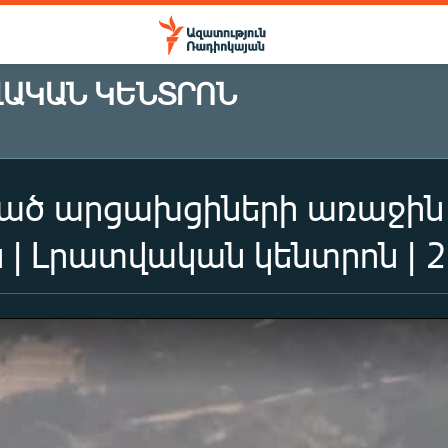
ՎԱԿԱՆ ԿԵՆՏՐՈՆ
ած արցախցիների առաջին
| Լրատվական կենտրոն | 2