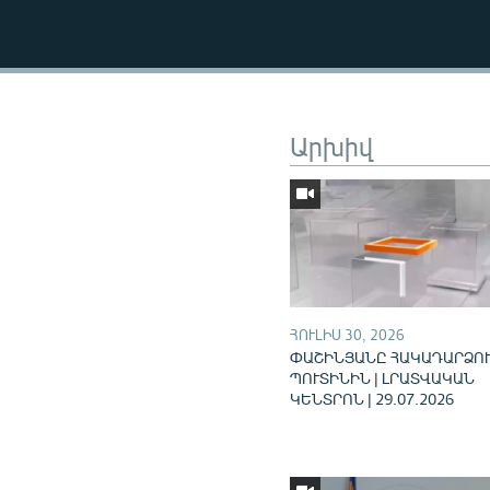
Արխիվ
ՀՈՒԼԻՍ 30, 2026
ՓԱՇԻՆՅԱՆԸ ՀԱԿԱԴԱՐՁՈՒ
ՊՈՒՏԻՆԻՆ | ԼՐԱՏՎԱԿԱՆ
ԿԵՆՏՐՈՆ | 29.07.2026