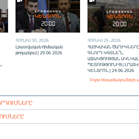
ՀՈՒՆԻՍ 30, 2026
ՀՈՒՆԻՍ 25, 2026
Լրատվական հիմնական
ՀԱՅԿԱԿԱՆ ԾԱՂԻԿՆԵՐԸ
թողարկում | 29.06.2026
ԳՆՈՐԴ ԿԳՏՆԵ՞Ն.
ԱՋԱԿՑՈՒԹՅԱՆ ԱԿՆԿԱԼ
Ն
ՊԵՏՈՒԹՅՈՒՆԻՑ | ԼՐԱՏ
ԿԵՆՏՐՈՆ | 24.06.2026
Բոլոր հեռարձակումների 
ՈՐԴՈՒՄՆԵՐԸ
ԴՈՒՄՆԵՐԸ