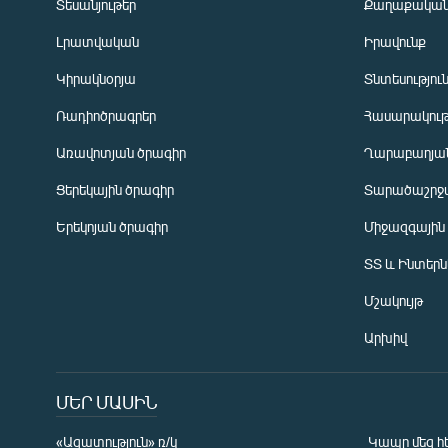
Տեսանյութեր
Քաղաքակա
Լրատվական
Իրավունք
Կիրակնօրյա
Տնտեսությու
Ռադիոծրագրեր
Հասարակութ
Առավոտյան ծրագիր
Ղարաբաղյան
Ցերեկային ծրագիր
Տարածաշրջ
Հայերեն
Երեկոյան ծրագիր
Միջազգային
English
ՏՏ և Ինտեր
Русский
Մշակույթ
ՀԵՏԵՎԵՔ ՄԵԶ
Արխիվ
ՄԵՐ ՄԱՍԻՆ
«Ազատություն» ռ/կ
Կապը մեզ հ