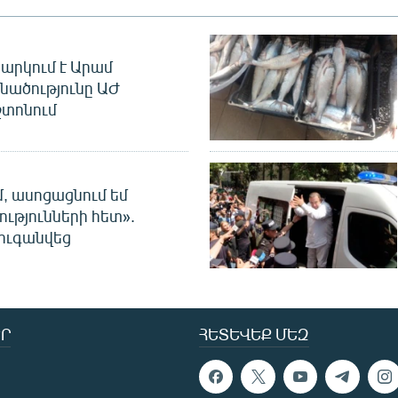
արկում է Արամ
նածությունը ԱԺ
տոնում
մ, ասոցացնում եմ
ությունների հետ».
ուգանվեց
Ր
ՀԵՏԵՎԵՔ ՄԵԶ