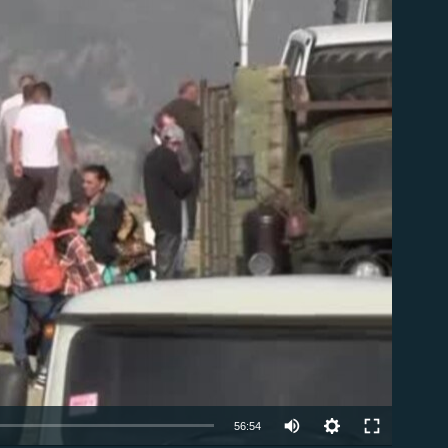
ble
Auto
56:54