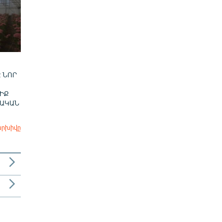
 ՆՈՐ
ԻՔ
ՎԱԿԱՆ
արխիվը