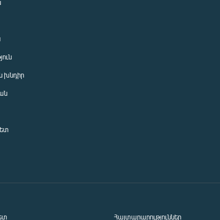
ն
ն
յուն
 խնդիր
ան
նետ
ետ
Հայտարարություններ