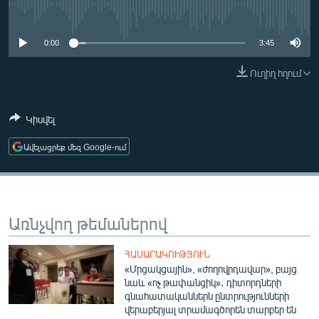
ՄԻՋԱԶԳԱՅԻՆ
No media source currently available
ՄՇԱԿՈՒՅԹ
0:00
3:45
ՍՊՈՐՏ
Ուղիղ հղում
ՄԵԿՆԱԲԱՆՈՒԹՅՈՒՆ
ՏՏ ԵՒ ԻՆՏԵՐՆԵՏ
Կիսվել
ԿՈՐՈՆԱՎԻՐՈՒՍ
Ավելացրեք մեզ Google-ում
ԱՐԽԻՎ
ՏԵՍԱՆՅՈՒԹԵՐ
ԲԱՆԱՎԵՃ
Առնչվող թեմաներով
ՁԳՏԵԼՈՎ ԼԱՎԱԳՈՒՅՆԻՆ
ՀԱՍԱՐԱԿՈՒԹՅՈՒՆ
ՓՈԴՔԱՍԹ
«Մրցակցային», «ժողովրդավար», բայց
նաև «ոչ թափանցիկ»․ դիտորդների
գնահատականներն ընտրությունների
Հայերեն
վերաբերյալ տրամագծորեն տարբեր են