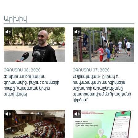
English
Արխիվ
Русский
ՀԵՏԵՎԵՔ ՄԵԶ
ՕԳՈՍՏՈՍ 08, 2026
ՕԳՈՍՏՈՍ 07, 2026
«Ազատության» բոլոր կայքերը
Փախուստ ռուսական
«Օլիմպավան»-ը փակ է.
զորամասից. ինչու է ռուսների
հավաքականի մարզիկներն
հոսքը Հայաստան կրկին
աշխարհի առաջնությանը
ակտիվացել
պատրաստվում են Հրազդանի
կիրճում