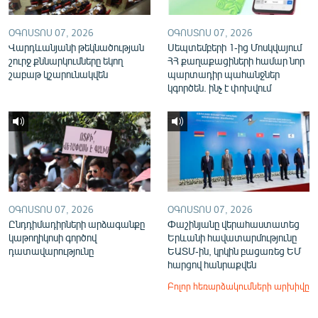
ՕԳՈՍՏՈՍ 07, 2026
ՕԳՈՍՏՈՍ 07, 2026
Վարդևանյանի թեկնածության
Սեպտեմբերի 1-ից Մոսկվայում
շուրջ քննարկումները եկող
ՀՀ քաղաքացիների համար նոր
շաբաթ կշարունակվեն
պարտադիր պահանջներ
կգործեն. ինչ է փոխվում
ՕԳՈՍՏՈՍ 07, 2026
ՕԳՈՍՏՈՍ 07, 2026
Ընդդիմադիրների արձագանքը
Փաշինյանը վերահաստատեց
կաթողիկոսի գործով
Երևանի հավատարմությունը
դատավարությունը
ԵԱՏՄ-ին, կրկին բացառեց ԵՄ
հարցով հանրաքվեն
Բոլոր հեռարձակումների արխիվը