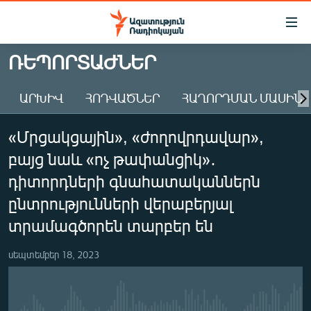
Մատչելիության
հղումներ
Անցնել
ՌԵՊՈՐՏԱԺՆԵՐ
հիմնական
ԱԶԱՏՈՒԹՅՈՒՆ TV
բովանդակությանը
ԱՐԽԻՎ
ՀՈԴՎԱԾՆԵՐ
ՀԱՂՈՐԴՄԱՆ ՄԱՍԻՆ
ՀԱՅԱՍՏԱՆ
Անցնել
հիմնական
ՔԱՂԱՔԱԿԱՆ
«Մրցակցային», «ժողովրդավար»,
մենյուին
ԸՆՏՐՈՒԹՅՈՒՆՆԵՐ 2026
Որոնում
բայց նաև «ոչ թափանցիկ»․
ԻՐԱՎՈՒՆՔ
դիտորդների գնահատականներն
ՀԱՍԱՐԱԿՈՒԹՅՈՒՆ
ընտրությունների վերաբերյալ
տրամագծորեն տարբեր են
ՏՆՏԵՍՈՒԹՅՈՒՆ
ՂԱՐԱԲԱՂ
սեպտեմբեր 18, 2023
ՊԱՏԵՐԱԶՄԻ 6 ՇԱԲԱԹՆԵՐԸ
ՏԱՐԱԾԱՇՐՋԱՆ