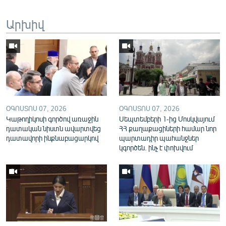
English
Արխիվ
Русский
ՀԵՏԵՎԵՔ ՄԵԶ
ՕԳՈՍՏՈՍ 07, 2026
ՕԳՈՍՏՈՍ 07, 2026
Կաթողիկոսի գործով առաջին
Սեպտեմբերի 1-ից Մոսկվայում
«Ազատության» բոլոր կայքերը
դատական նիստն ավարտվեց
ՀՀ քաղաքացիների համար նոր
դատավորի ինքնաբացարկով
պարտադիր պահանջներ
կգործեն. ինչ է փոխվում