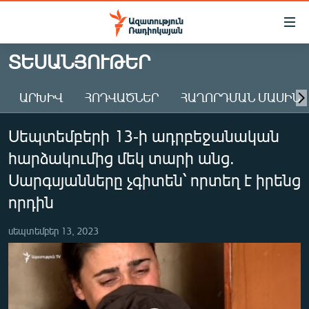
Մատչելիության
հղումներ
Անցնել
ՏԵՍԱՆՅՈՒԹԵՐ
հիմնական
ԱԶԱՏՈՒԹՅՈՒՆ TV
բովանդակությանը
ԱՐԽԻՎ
ՀՈԴՎԱԾՆԵՐ
ՀԱՂՈՐԴՄԱՆ ՄԱՍԻՆ
ՀԱՅԱՍՏԱՆ
Անցնել
հիմնական
ՔԱՂԱՔԱԿԱՆ
Սեպտեմբերի 13-ի ադրբեջանական
մենյուին
ԸՆՏՐՈՒԹՅՈՒՆՆԵՐ 2026
Որոնում
հարձակումից մեկ տարի անց.
ԻՐԱՎՈՒՆՔ
Սարգսյանները չգիտեն՝ որտեղ է իրենց
ՀԱՍԱՐԱԿՈՒԹՅՈՒՆ
որդին
ՏՆՏԵՍՈՒԹՅՈՒՆ
սեպտեմբեր 13, 2023
ՂԱՐԱԲԱՂ
ՊԱՏԵՐԱԶՄԻ 6 ՇԱԲԱԹՆԵՐԸ
ՏԱՐԱԾԱՇՐՋԱՆ