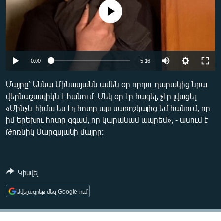
ՄԻՋԱԶԳԱՅԻՆ
No media source currently available
ՄՇԱԿՈՒՅԹ
ՍՊՈՐՏ
Auto
ՄԵԿՆԱԲԱՆՈՒԹՅՈՒՆ
0:00
5:16
240p
ՏՏ ԵՒ ԻՆՏԵՐՆԵՏ
Մայրը՝ Աննա Մինասյանն ամեն օր որդու դարակից նրա
վերնաշապիկն է հանում։ Մեկ օր էր հագել, չէր լվացել։
360p
ԿՈՐՈՆԱՎԻՐՈՒՍ
«Մինչև հիմա ես էդ հոտը այս սառոշկայից եմ հանում, որ
480p
ԱՐԽԻՎ
Auto
240p
360p
480p
իմ երեխու հոտը զգամ, որ կարանամ ապրեմ», - ասում է
Թոռնիկ Սարգսյանի մայրը։
720p
ՏԵՍԱՆՅՈՒԹԵՐ
720p
1080p
1080p
ԲԱՆԱՎԵՃ
ՁԳՏԵԼՈՎ ԼԱՎԱԳՈՒՅՆԻՆ
Կիսվել
ՓՈԴՔԱՍԹ
Ավելացրեք մեզ Google-ում
Հայերեն