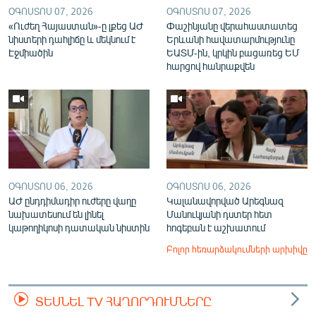
ՕԳՈՍՏՈՍ 07, 2026
ՕԳՈՍՏՈՍ 07, 2026
«Ուժեղ Հայաստան»-ը լքեց ԱԺ
Փաշինյանը վերահաստատեց
նիստերի դահլիճը և մեկնում է
Երևանի հավատարմությունը
Էջմիածին
ԵԱՏՄ-ին, կրկին բացառեց ԵՄ
հարցով հանրաքվեն
ՕԳՈՍՏՈՍ 06, 2026
ՕԳՈՍՏՈՍ 06, 2026
ԱԺ ընդդիմադիր ուժերը վաղը
Կալանավորված Արեգնազ
նախատեսում են լինել
Մանուկյանի դստեր հետ
կաթողիկոսի դատական նիստին
հոգեբան է աշխատում
Բոլոր հեռարձակումների արխիվը
ՏԵՍՆԵԼ TV ՀԱՂՈՐԴՈՒՄՆԵՐԸ