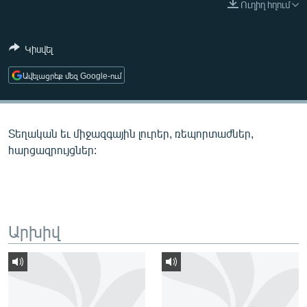
Ուղիղ հղում
ՄԻՋԱԶԳԱՅԻՆ
ՄՇԱԿՈՒՅԹ
Կիսվել
ՍՊՈՐՏ
Ավելացրեք մեզ Google-ում
ՄԵԿՆԱԲԱՆՈՒԹՅՈՒՆ
ՏՏ ԵՒ ԻՆՏԵՐՆԵՏ
Տեղական եւ միջազգային լուրեր, ռեպորտաժներ,
ԿՈՐՈՆԱՎԻՐՈՒՍ
հարցազրույցներ:
ԱՐԽԻՎ
ՏԵՍԱՆՅՈՒԹԵՐ
ԲԱՆԱՎԵՃ
Արխիվ
ՁԳՏԵԼՈՎ ԼԱՎԱԳՈՒՅՆԻՆ
ՓՈԴՔԱՍԹ
Հայերեն