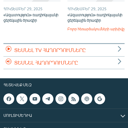
ՀՈԿՏԵՄԲԵՐ 29, 2025
ՀՈԿՏԵՄԲԵՐ 29, 2025
«Ազատություն» ռադիոկայանի
«Ազատություն» ռադիոկայանի
ցերեկային ծրագիր
ցերեկային ծրագիր
Բոլոր հեռարձակումների արխիվը
ՏԵՍՆԵԼ TV ՀԱՂՈՐԴՈՒՄՆԵՐԸ
ՏԵՍՆԵԼ ՀԱՂՈՐԴՈՒՄՆԵՐԸ
ՀԵՏԵՎԵՔ ՄԵԶ
ՄՈՒԼՏԻՄԵԴԻԱ