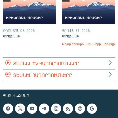
ՕԳՈՍՏՈՍ 03, 2026
ՀՈՒԼԻՍ 31, 2026
Փոդքասթ
Փոդքասթ
Բոլոր հեռարձակումների արխիվը
ՏԵՍՆԵԼ TV ՀԱՂՈՐԴՈՒՄՆԵՐԸ
ՏԵՍՆԵԼ ՀԱՂՈՐԴՈՒՄՆԵՐԸ
ՀԵՏԵՎԵՔ ՄԵԶ