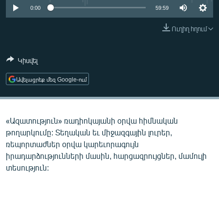
ՄԻՋԱԶԳԱՅԻՆ
0:00
59:59
ՄՇԱԿՈՒՅԹ
Ուղիղ հղում
ՍՊՈՐՏ
Կիսվել
ՄԵԿՆԱԲԱՆՈՒԹՅՈՒՆ
ՏՏ ԵՒ ԻՆՏԵՐՆԵՏ
Ավելացրեք մեզ Google-ում
ԿՈՐՈՆԱՎԻՐՈՒՍ
ԱՐԽԻՎ
«Ազատություն» ռադիոկայանի օրվա հիմնական
ՏԵՍԱՆՅՈՒԹԵՐ
թողարկումը: Տեղական եւ միջազգային լուրեր,
ռեպորտաժներ օրվա կարեւորագույն
ԲԱՆԱՎԵՃ
իրադարձությունների մասին, հարցազրույցներ, մամուլի
ՁԳՏԵԼՈՎ ԼԱՎԱԳՈՒՅՆԻՆ
տեսություն:
ՓՈԴՔԱՍԹ
Հայերեն