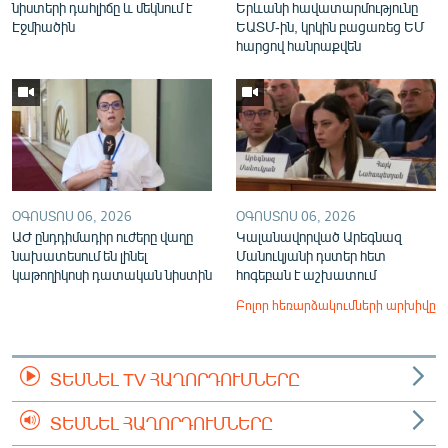
նիստերի դահլիճը և մեկնում է
Երևանի հավատարմությունը
Էջմիածին
ԵԱՏՄ-ին, կրկին բացառեց ԵՄ
հարցով հանրաքվեն
ՕԳՈՍՏՈՍ 06, 2026
ՕԳՈՍՏՈՍ 06, 2026
ԱԺ ընդդիմադիր ուժերը վաղը
Կալանավորված Արեգնազ
նախատեսում են լինել
Մանուկյանի դստեր հետ
կաթողիկոսի դատական նիստին
հոգեբան է աշխատում
Բոլոր հեռարձակումների արխիվը
ՏԵՍՆԵԼ TV ՀԱՂՈՐԴՈՒՄՆԵՐԸ
ՏԵՍՆԵԼ ՀԱՂՈՐԴՈՒՄՆԵՐԸ