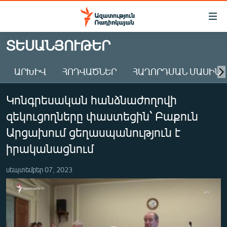
Մատչելիության
հղումներ
Անցնել
ՏԵՍԱՆՅՈՒԹԵՐ
հիմնական
ԱԶԱՏՈՒԹՅՈՒՆ TV
բովանդակությանը
ԱՐԽԻՎ
ՀՈԴՎԱԾՆԵՐ
ՀԱՂՈՐԴՄԱՆ ՄԱՍԻՆ
ՀԱՅԱՍՏԱՆ
Անցնել
հիմնական
ՔԱՂԱՔԱԿԱՆ
Կոնգրեսական հանձնաժողովի
մենյուին
ԸՆՏՐՈՒԹՅՈՒՆՆԵՐ 2026
Որոնում
զեկուցողները փաստեցին՝ Բաքուն
ԻՐԱՎՈՒՆՔ
Արցախում ցեղասպանություն է
ՀԱՍԱՐԱԿՈՒԹՅՈՒՆ
իրականացնում
ՏՆՏԵՍՈՒԹՅՈՒՆ
սեպտեմբեր 07, 2023
ՂԱՐԱԲԱՂ
ՊԱՏԵՐԱԶՄԻ 6 ՇԱԲԱԹՆԵՐԸ
ՏԱՐԱԾԱՇՐՋԱՆ