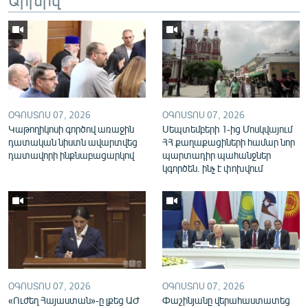
English
Русский
ՀԵՏԵՎԵՔ ՄԵԶ
ՕԳՈՍՏՈՍ 07, 2026
ՕԳՈՍՏՈՍ 07, 2026
Կաթողիկոսի գործով առաջին
Սեպտեմբերի 1-ից Մոսկվայում
դատական նիստն ավարտվեց
ՀՀ քաղաքացիների համար նոր
դատավորի ինքնաբացարկով
պարտադիր պահանջներ
«Ազատության» բոլոր կայքերը
կգործեն. ինչ է փոխվում
ՕԳՈՍՏՈՍ 07, 2026
ՕԳՈՍՏՈՍ 07, 2026
«Ուժեղ Հայաստան»-ը լքեց ԱԺ
Փաշինյանը վերահաստատեց