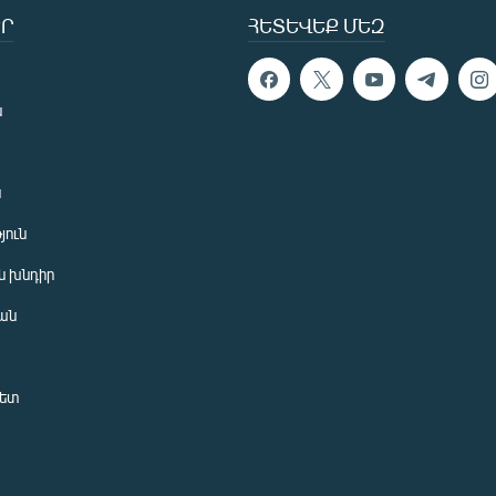
Ր
ՀԵՏԵՎԵՔ ՄԵԶ
ն
ն
յուն
 խնդիր
ան
նետ