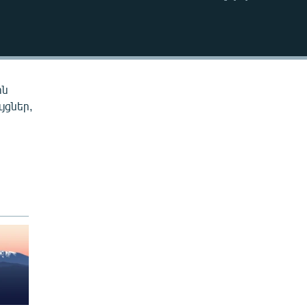
EMBED
ին
յցներ,