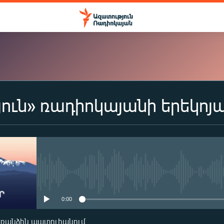
ուն» ռադիոկայանի երեկոյ
ԲԱԺԱՆՈՐԴԱԳՐՎԵԼ
Apple Podcasts
Spotify
No media source currently availa
0:00
Բաժանորդագրվել
առանձին պատուհանում