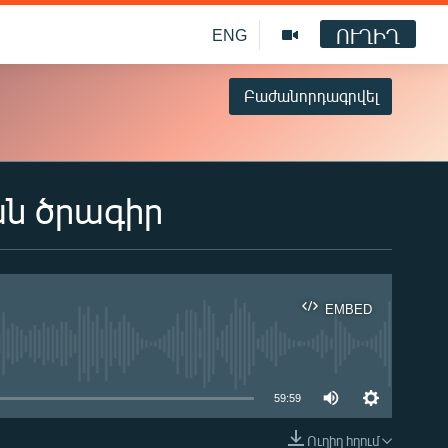
ՈՒՂԻՂ
ENG
Բաժանորդագրվել
ան ծրագիր
EMBED
ble
59:59
Ուղիղ հղում