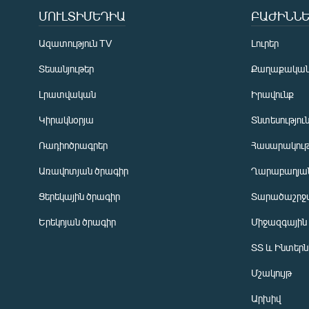
ՄՈՒԼՏԻՄԵԴԻԱ
ԲԱԺԻՆՆԵ
Ազատություն TV
Լուրեր
Տեսանյութեր
Քաղաքակա
Լրատվական
Իրավունք
Կիրակնօրյա
Տնտեսությու
Ռադիոծրագրեր
Հասարակութ
Առավոտյան ծրագիր
Ղարաբաղյան
Ցերեկային ծրագիր
Տարածաշրջ
Հայերեն
Երեկոյան ծրագիր
Միջազգային
English
ՏՏ և Ինտեր
Русский
Մշակույթ
ՀԵՏԵՎԵՔ ՄԵԶ
Արխիվ