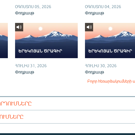
ՕԳՈՍՏՈՍ 05, 2026
ՕԳՈՍՏՈՍ 04, 2026
Փոդքասթ
Փոդքասթ
ՀՈՒԼԻՍ 31, 2026
ՀՈՒԼԻՍ 30, 2026
Փոդքասթ
Փոդքասթ
Բոլոր հեռարձակումների 
ՈՐԴՈՒՄՆԵՐԸ
ԴՈՒՄՆԵՐԸ