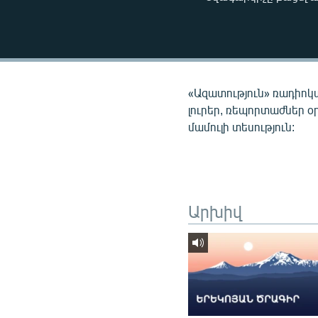
ՄԻՋԱԶԳԱՅԻՆ
ՄՇԱԿՈՒՅԹ
ՍՊՈՐՏ
ՄԵԿՆԱԲԱՆՈՒԹՅՈՒՆ
«Ազատություն» ռադիոկ
ՏՏ ԵՒ ԻՆՏԵՐՆԵՏ
լուրեր, ռեպորտաժներ օ
մամուլի տեսություն:
ԿՈՐՈՆԱՎԻՐՈՒՍ
ԱՐԽԻՎ
ՏԵՍԱՆՅՈՒԹԵՐ
ԲԱՆԱՎԵՃ
Արխիվ
ՁԳՏԵԼՈՎ ԼԱՎԱԳՈՒՅՆԻՆ
ՓՈԴՔԱՍԹ