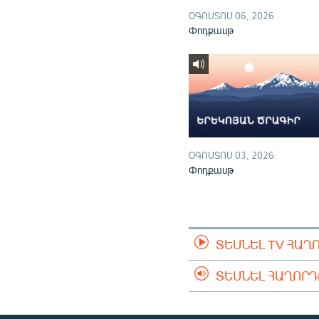
ՕԳՈՍՏՈՍ 06, 2026
Փոդքասթ
ՕԳՈՍՏՈՍ 03, 2026
Փոդքասթ
ՏԵՍՆԵԼ TV ՀԱՂ
ՏԵՍՆԵԼ ՀԱՂՈՐ