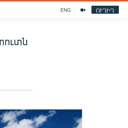
ՈՒՂԻՂ
ENG
տուտն