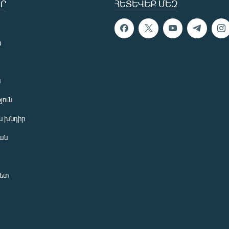
Ր
ՀԵՏԵՎԵՔ ՄԵԶ
ն
ն
յուն
 խնդիր
ան
նետ