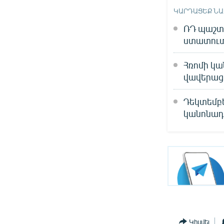
ԿԱՐԴԱՑԵՔ Ն
ՌԴ պաշտո
ստատուտ
Հռոմի կա
վավերաց
Դեկտեմբե
կանոնադ
Կիսվել