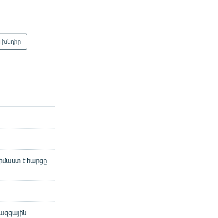
 խնդիր
նիմաստ է հարցը
 ազգային