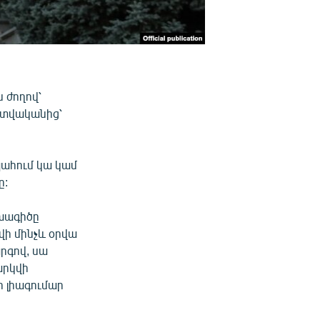
 ժողով՝
ատվականից՝
ահում կա կամ
ը:
խագիծը
վի մինչև օրվա
րգով, սա
արկվի
 լիագումար