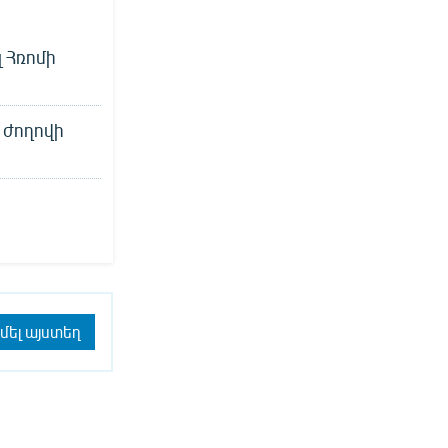
 Հռոմի
 ժողովի
մել այստեղ