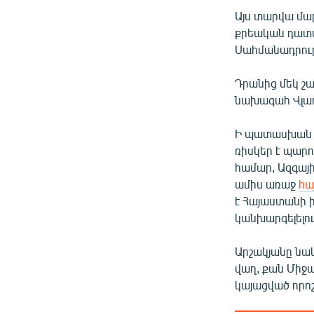
Այս տարվա մ
քրեական դատա
Սահմանադրութ
Դրանից մեկ շ
նախագահ Վլադ
Ի պատասխան ռ
ռիսկեր է պար
համար, Ազգայ
ամիս առաջ
հա
է Հայաստանի 
կանխարգելելու
Արշակյանը նաև
վաղ, քան Մի
կայացված որոշ