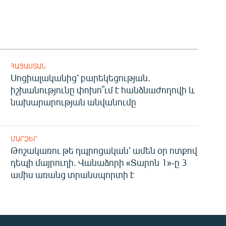
ՀԱՅԱՍՏԱՆ
Սոցիալականից՝ բարեկեցության.
իշխանությունը փոխո՞ւմ է հանձնաժողովի և
նախարարության անվանումը
ՄԱՐԶԵՐ
Թոշակառու թե դպրոցական՝ ամեն օր ոտքով
դեպի մայրուղի. Վանաձորի «Տարոն 1»-ը 3
ամիս առանց տրանսպորտի է