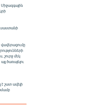
ր Միջազգային
կրի
ուսաստանի
 վավերացումը
րությունների
 շուրջ մեկ
 այլ ծառայելու
 է շատ ավելի
տմամբ