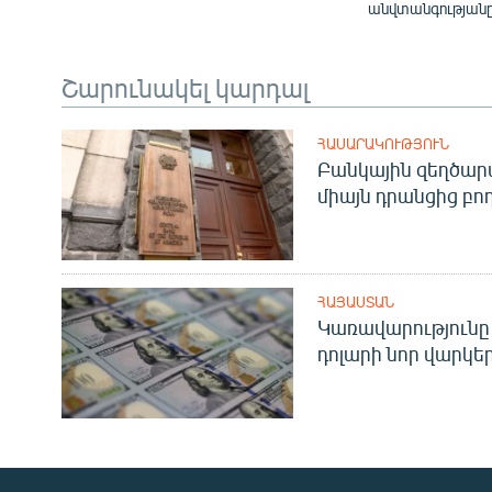
անվտանգությանը
Շարունակել կարդալ
ՀԱՍԱՐԱԿՈՒԹՅՈՒՆ
Բանկային զեղծարա
միայն դրանցից բող
ՀԱՅԱՍՏԱՆ
Կառավարությունը 
դոլարի նոր վարկեր