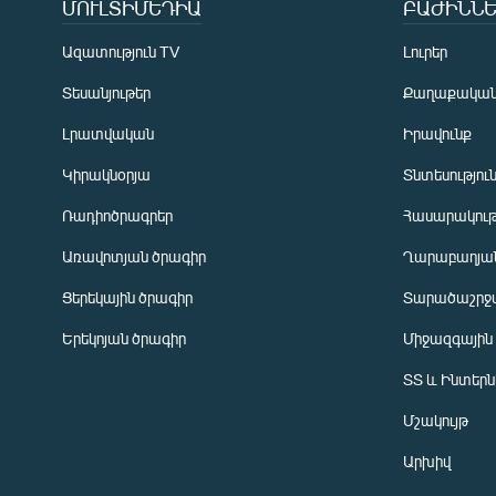
ՄՈՒԼՏԻՄԵԴԻԱ
ԲԱԺԻՆՆԵ
Ազատություն TV
Լուրեր
Տեսանյութեր
Քաղաքակա
Լրատվական
Իրավունք
Կիրակնօրյա
Տնտեսությու
Ռադիոծրագրեր
Հասարակութ
Առավոտյան ծրագիր
Ղարաբաղյան
Ցերեկային ծրագիր
Տարածաշրջ
Հայերեն
Երեկոյան ծրագիր
Միջազգային
English
ՏՏ և Ինտեր
Русский
Մշակույթ
ՀԵՏԵՎԵՔ ՄԵԶ
Արխիվ