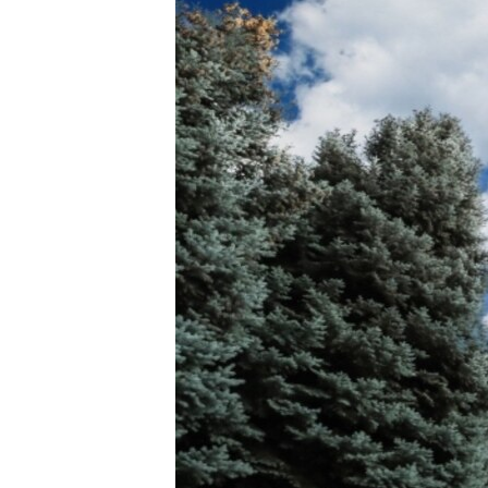
ՄԻՋԱԶԳԱՅԻՆ
ՄՇԱԿՈՒՅԹ
ՍՊՈՐՏ
ՄԵԿՆԱԲԱՆՈՒԹՅՈՒՆ
ՏՏ ԵՒ ԻՆՏԵՐՆԵՏ
ԿՈՐՈՆԱՎԻՐՈՒՍ
ԱՐԽԻՎ
ՏԵՍԱՆՅՈՒԹԵՐ
ԲԱՆԱՎԵՃ
ՁԳՏԵԼՈՎ ԼԱՎԱԳՈՒՅՆԻՆ
ՓՈԴՔԱՍԹ