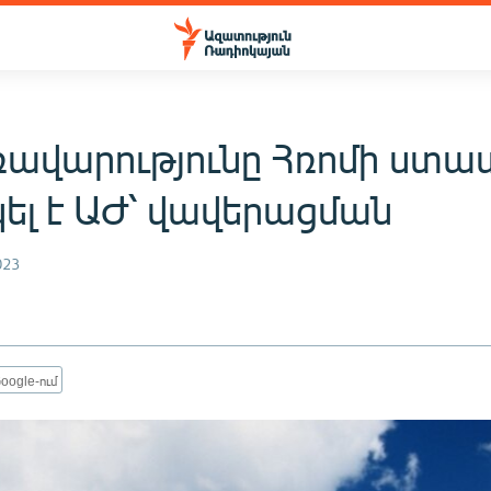
ռավարությունը Հռոմի ստա
կել է ԱԺ՝ վավերացման
023
oogle-ում