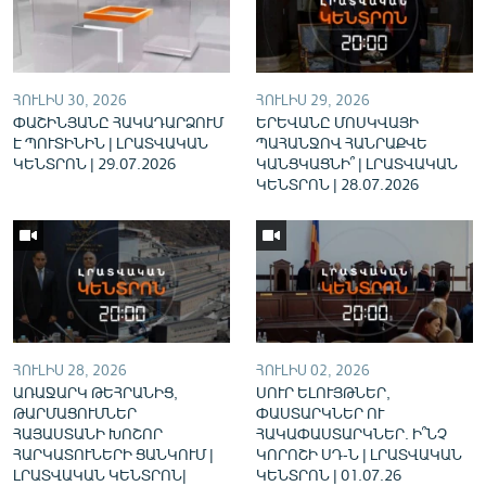
English
Русский
ՀՈՒԼԻՍ 30, 2026
ՀՈՒԼԻՍ 29, 2026
ՀԵՏԵՎԵՔ ՄԵԶ
ՓԱՇԻՆՅԱՆԸ ՀԱԿԱԴԱՐՁՈՒՄ
ԵՐԵՎԱՆԸ ՄՈՍԿՎԱՅԻ
Է ՊՈՒՏԻՆԻՆ | ԼՐԱՏՎԱԿԱՆ
ՊԱՀԱՆՋՈՎ ՀԱՆՐԱՔՎԵ
ԿԵՆՏՐՈՆ | 29.07.2026
ԿԱՆՑԿԱՑՆԻ՞ | ԼՐԱՏՎԱԿԱՆ
ԿԵՆՏՐՈՆ | 28.07.2026
«Ազատության» բոլոր կայքերը
ՀՈՒԼԻՍ 28, 2026
ՀՈՒԼԻՍ 02, 2026
ԱՌԱՋԱՐԿ ԹԵՀՐԱՆԻՑ,
ՍՈՒՐ ԵԼՈՒՅԹՆԵՐ,
ԹԱՐՄԱՑՈՒՄՆԵՐ
ՓԱՍՏԱՐԿՆԵՐ ՈՒ
ՀԱՅԱՍՏԱՆԻ ԽՈՇՈՐ
ՀԱԿԱՓԱՍՏԱՐԿՆԵՐ. Ի՞ՆՉ
ՀԱՐԿԱՏՈՒՆԵՐԻ ՑԱՆԿՈՒՄ |
ԿՈՐՈՇԻ ՍԴ-Ն | ԼՐԱՏՎԱԿԱՆ
ԼՐԱՏՎԱԿԱՆ ԿԵՆՏՐՈՆ|
ԿԵՆՏՐՈՆ | 01.07.26