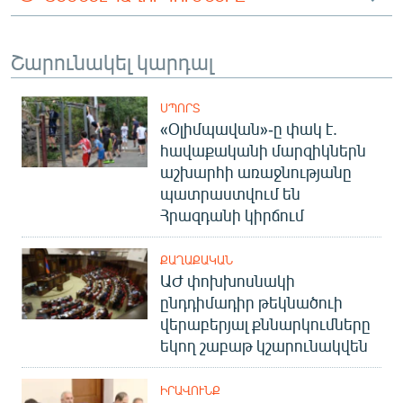
Շարունակել կարդալ
ՍՊՈՐՏ
«Օլիմպավան»-ը փակ է.
հավաքականի մարզիկներն
աշխարհի առաջնությանը
պատրաստվում են
Հրազդանի կիրճում
ՔԱՂԱՔԱԿԱՆ
ԱԺ փոխխոսնակի
ընդդիմադիր թեկնածուի
վերաբերյալ քննարկումները
եկող շաբաթ կշարունակվեն
ԻՐԱՎՈՒՆՔ