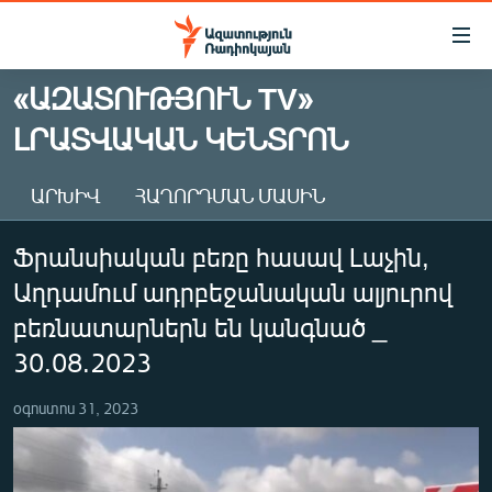
Մատչելիության
հղումներ
Անցնել
«ԱԶԱՏՈՒԹՅՈՒՆ TV»
հիմնական
ԱԶԱՏՈՒԹՅՈՒՆ TV
ԼՐԱՏՎԱԿԱՆ ԿԵՆՏՐՈՆ
բովանդակությանը
ՀԱՅԱՍՏԱՆ
Անցնել
հիմնական
ՔԱՂԱՔԱԿԱՆ
ԱՐԽԻՎ
ՀԱՂՈՐԴՄԱՆ ՄԱՍԻՆ
մենյուին
ԸՆՏՐՈՒԹՅՈՒՆՆԵՐ 2026
Որոնում
Ֆրանսիական բեռը հասավ Լաչին,
ԻՐԱՎՈՒՆՔ
Աղդամում ադրբեջանական ալյուրով
ՀԱՍԱՐԱԿՈՒԹՅՈՒՆ
բեռնատարներն են կանգնած _
ՏՆՏԵՍՈՒԹՅՈՒՆ
30.08.2023
ՂԱՐԱԲԱՂ
օգոստոս 31, 2023
ՊԱՏԵՐԱԶՄԻ 6 ՇԱԲԱԹՆԵՐԸ
ՏԱՐԱԾԱՇՐՋԱՆ