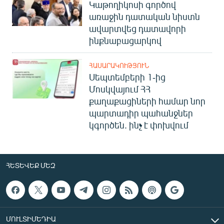
Կաթողիկոսի գործով
առաջին դատական նիստն
ավարտվեց դատավորի
ինքնաբացարկով
ՀԱՍԱՐԱԿՈՒԹՅՈՒՆ
Սեպտեմբերի 1-ից
Մոսկվայում ՀՀ
քաղաքացիների համար նոր
պարտադիր պահանջներ
կգործեն. ինչ է փոխվում
ՀԵՏԵՎԵՔ ՄԵԶ
ՄՈՒԼՏԻՄԵԴԻԱ