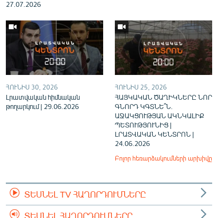
27.07.2026
ՀՈՒՆԻՍ 30, 2026
ՀՈՒՆԻՍ 25, 2026
Լրատվական հիմնական
ՀԱՅԿԱԿԱՆ ԾԱՂԻԿՆԵՐԸ ՆՈՐ
թողարկում | 29.06.2026
ԳՆՈՐԴ ԿԳՏՆԵ՞Ն.
ԱՋԱԿՑՈՒԹՅԱՆ ԱԿՆԿԱԼԻՔ
ՊԵՏՈՒԹՅՈՒՆԻՑ |
ԼՐԱՏՎԱԿԱՆ ԿԵՆՏՐՈՆ |
24.06.2026
Բոլոր հեռարձակումների արխիվը
ՏԵՍՆԵԼ TV ՀԱՂՈՐԴՈՒՄՆԵՐԸ
ՏԵՍՆԵԼ ՀԱՂՈՐԴՈՒՄՆԵՐԸ