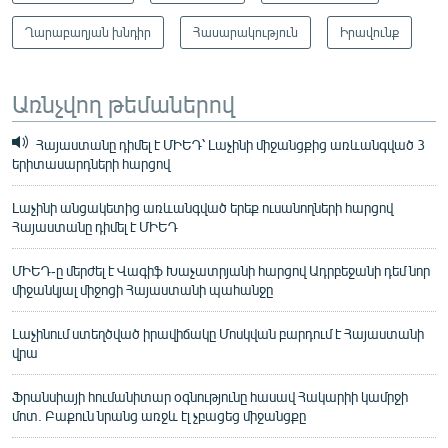
Ղարաբաղյան խնդիր
Հասարակություն
Իրավունք
Առնչվող թեմաներով
Հայաստանը դիմել է ՄԻԵԴ՝ Լաչինի միջանցքից առևանգված 3
երիտասարդների հարցով
Լաչինի անցակետից առևանգված երեք ուսանողների հարցով
Հայաստանը դիմել է ՄԻԵԴ
ՄԻԵԴ-ը մերժել է Վագիֆ Խաչատրյանի հարցով Ադրբեջանի դեմ նոր
միջանկյալ միջոցի Հայաստանի պահանջը
Լաչինում ստեղծված իրավիճակը Մոսկվան բարդում է Հայաստանի
վրա
Ֆրանսիայի հումանիտար օգնությունը հասավ Հակարիի կամրջի
մոտ. Բաքուն նրանց առջև էլ չբացեց միջանցքը