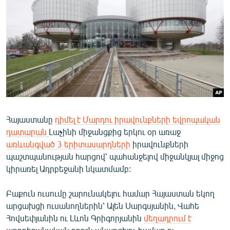
ՄԻՋԱԶԳԱՅԻՆ
ՄՇԱԿՈՒՅԹ
ՍՊՈՐՏ
ՄԵԿՆԱԲԱՆՈՒԹՅՈՒՆ
ՏՏ ԵՒ ԻՆՏԵՐՆԵՏ
ԿՈՐՈՆԱՎԻՐՈՒՍ
Հայաստանը
դիմել է Մարդու իրավունքների եվրոպական
ԱՐԽԻՎ
դատարան
Լաչինի միջանցքից երկու օր առաջ
ՏԵՍԱՆՅՈՒԹԵՐ
առևանգված 3 երիտասարդների
իրավունքների
պաշտպանության հարցով՝ պահանջելով միջանկյալ միջոց
ԲԱՆԱՎԵՃ
կիրառել Ադրբեջանի նկատմամբ:
ՁԳՏԵԼՈՎ ԼԱՎԱԳՈՒՅՆԻՆ
Բաքուն ուսումը շարունակելու համար Հայաստան եկող
ՓՈԴՔԱՍԹ
արցախցի ուսանողներին՝ Ալեն Սարգսյանին, Վահե
Հովսեփյանին ու Լևոն Գրիգորյանին
մեղադրում է
Հայերեն