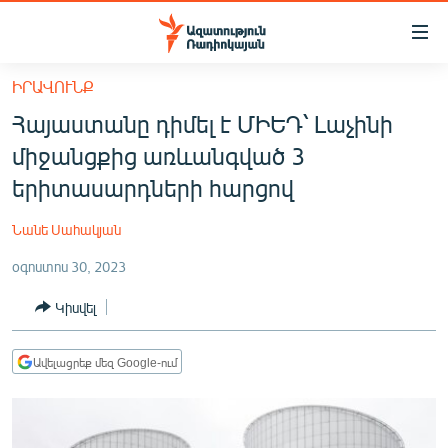
Մատչելիության
հղումներ
Անցնել
ԻՐԱՎՈՒՆՔ
հիմնական
ԱԶԱՏՈՒԹՅՈՒՆ TV
Հայաստանը դիմել է ՄԻԵԴ՝ Լաչինի
բովանդակությանը
ՀԱՅԱՍՏԱՆ
Անցնել
միջանցքից առևանգված 3
հիմնական
ՔԱՂԱՔԱԿԱՆ
երիտասարդների հարցով
մենյուին
ԸՆՏՐՈՒԹՅՈՒՆՆԵՐ 2026
Որոնում
Նանե Սահակյան
ԻՐԱՎՈՒՆՔ
օգոստոս 30, 2023
ՀԱՍԱՐԱԿՈՒԹՅՈՒՆ
Կիսվել
ՏՆՏԵՍՈՒԹՅՈՒՆ
ՂԱՐԱԲԱՂ
Ավելացրեք մեզ Google-ում
ՊԱՏԵՐԱԶՄԻ 6 ՇԱԲԱԹՆԵՐԸ
ՏԱՐԱԾԱՇՐՋԱՆ