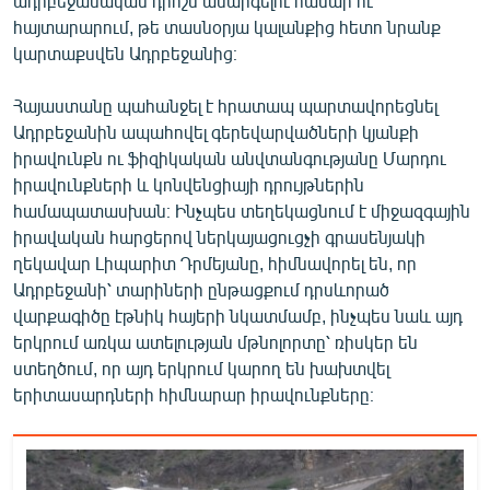
ադրբեջանական դրոշն անարգելու համար ու
English
հայտարարում, թե տասնօրյա կալանքից հետո նրանք
կարտաքսվեն Ադրբեջանից։
Русский
Հայաստանը պահանջել է հրատապ պարտավորեցնել
ՀԵՏԵՎԵՔ ՄԵԶ
Ադրբեջանին ապահովել գերեվարվածների կյանքի
իրավունքն ու ֆիզիկական անվտանգությանը Մարդու
իրավունքների և կոնվենցիայի դրույթներին
համապատասխան։ Ինչպես տեղեկացնում է միջազգային
իրավական հարցերով ներկայացուցչի գրասենյակի
ղեկավար Լիպարիտ Դրմեյանը, հիմնավորել են, որ
«Ազատության» բոլոր կայքերը
Ադրբեջանի՝ տարիների ընթացքում դրսևորած
վարքագիծը էթնիկ հայերի նկատմամբ, ինչպես նաև այդ
երկրում առկա ատելության մթնոլորտը՝ ռիսկեր են
ստեղծում, որ այդ երկրում կարող են խախտվել
երիտասարդների հիմնարար իրավունքները։