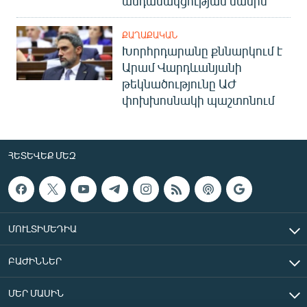
անդամակցության մասին
ՔԱՂԱՔԱԿԱՆ
Խորհրդարանը քննարկում է
Արամ Վարդևանյանի
թեկնածությունը ԱԺ
փոխխոսնակի պաշտոնում
ՀԵՏԵՎԵՔ ՄԵԶ
ՄՈՒԼՏԻՄԵԴԻԱ
ԲԱԺԻՆՆԵՐ
ՄԵՐ ՄԱՍԻՆ