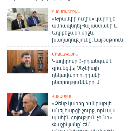
ՏԱՐԱԾԱՇՐՋԱՆ
«Թրամփի ուղին» կարող է
ամրապնդել Հայաստանի և
Ադրբեջանի միջև
խաղաղությունը. Լայթսթոուն
ՄԻՋԱԶԳԱՅԻՆ
Կադիրովը 3-րդ անգամ է
գրանցվել Չեչնիայի
ղեկավարի ուղղակի
ընտրություններում
ՀԱՅԱՍՏԱՆ
«Չենք կարող հանրաքվե
անել հարցի շուրջ, որն այս
պահին գոյություն չունի»․
Փաշինյանը՝ ԵՄ