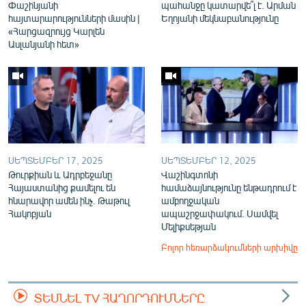
Փաշինյանի
պահանջը կատարվե՞լ է. Արման
հայտարարությունների մասին |
Եղոյանի մեկնաբանությունը
«Հարցազրույց Կարլեն
Ասլանյանի հետ»
ՍԵՊՏԵՄԲԵՐ 17, 2025
ՍԵՊՏԵՄԲԵՐ 12, 2025
Թուրքիան և Ադրբեջանը
Վաշինգտոնի
Հայաստանից քամելու են
համաձայնությունը ենթադրում է
հնարավոր ամեն ինչ. Թաթուլ
ամբողջական
Հակոբյան
ապաշրջափակում. Սամվել
Մելիքսեթյան
Բոլոր հեռարձակումների արխիվը
ՏԵՍՆԵԼ TV ՀԱՂՈՐԴՈՒՄՆԵՐԸ