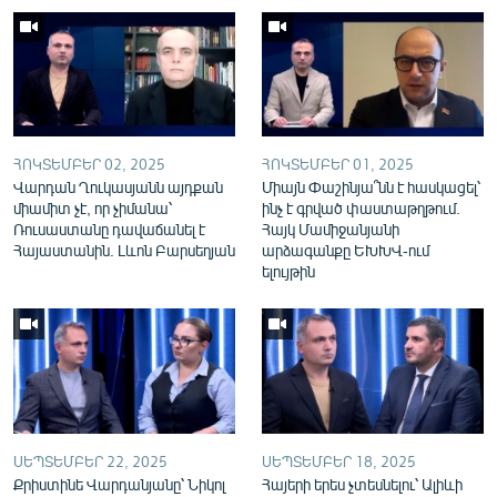
English
Русский
ՀԵՏԵՎԵՔ ՄԵԶ
ՀՈԿՏԵՄԲԵՐ 02, 2025
ՀՈԿՏԵՄԲԵՐ 01, 2025
Վարդան Ղուկասյանն այդքան
Միայն Փաշինյա՞նն է հասկացել՝
միամիտ չէ, որ չիմանա՝
ինչ է գրված փաստաթղթում.
Ռուսաստանը դավաճանել է
Հայկ Մամիջանյանի
Հայաստանին. Լևոն Բարսեղյան
արձագանքը ԵԽԽՎ-ում
«Ազատության» բոլոր կայքերը
ելույթին
ՍԵՊՏԵՄԲԵՐ 22, 2025
ՍԵՊՏԵՄԲԵՐ 18, 2025
Քրիստինե Վարդանյանը՝ Նիկոլ
Հայերի երես չտեսնելու՝ Ալիևի