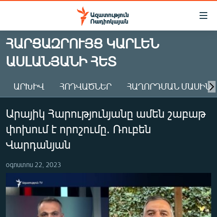
Մատչելիության
հղումներ
Անցնել
ՀԱՐՑԱԶՐՈՒՅՑ ԿԱՐԼԵՆ
հիմնական
ԱԶԱՏՈՒԹՅՈՒՆ TV
ԱՍԼԱՆՅԱՆԻ ՀԵՏ
բովանդակությանը
ՀԱՅԱՍՏԱՆ
Անցնել
հիմնական
ՔԱՂԱՔԱԿԱՆ
ԱՐԽԻՎ
ՀՈԴՎԱԾՆԵՐ
ՀԱՂՈՐԴՄԱՆ ՄԱՍԻՆ
մենյուին
ԸՆՏՐՈՒԹՅՈՒՆՆԵՐ 2026
Որոնում
Արայիկ Հարությունյանը ամեն շաբաթ
ԻՐԱՎՈՒՆՔ
փոխում է որոշումը. Ռուբեն
ՀԱՍԱՐԱԿՈՒԹՅՈՒՆ
Վարդանյան
ՏՆՏԵՍՈՒԹՅՈՒՆ
օգոստոս 22, 2023
ՂԱՐԱԲԱՂ
ՊԱՏԵՐԱԶՄԻ 6 ՇԱԲԱԹՆԵՐԸ
ՏԱՐԱԾԱՇՐՋԱՆ