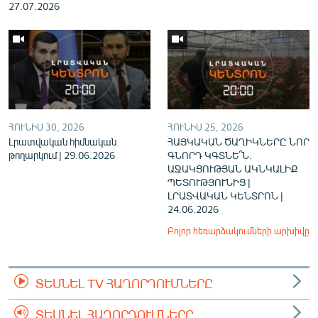
27.07.2026
ՀՈՒՆԻՍ 30, 2026
ՀՈՒՆԻՍ 25, 2026
Լրատվական հիմնական
ՀԱՅԿԱԿԱՆ ԾԱՂԻԿՆԵՐԸ ՆՈՐ
թողարկում | 29.06.2026
ԳՆՈՐԴ ԿԳՏՆԵ՞Ն.
ԱՋԱԿՑՈՒԹՅԱՆ ԱԿՆԿԱԼԻՔ
ՊԵՏՈՒԹՅՈՒՆԻՑ |
ԼՐԱՏՎԱԿԱՆ ԿԵՆՏՐՈՆ |
24.06.2026
Բոլոր հեռարձակումների արխիվը
ՏԵՍՆԵԼ TV ՀԱՂՈՐԴՈՒՄՆԵՐԸ
ՏԵՍՆԵԼ ՀԱՂՈՐԴՈՒՄՆԵՐԸ