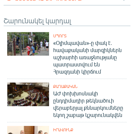
Շարունակել կարդալ
ՍՊՈՐՏ
«Օլիմպավան»-ը փակ է.
հավաքականի մարզիկներն
աշխարհի առաջնությանը
պատրաստվում են
Հրազդանի կիրճում
ՔԱՂԱՔԱԿԱՆ
ԱԺ փոխխոսնակի
ընդդիմադիր թեկնածուի
վերաբերյալ քննարկումները
եկող շաբաթ կշարունակվեն
ԻՐԱՎՈՒՆՔ