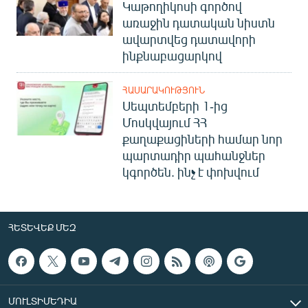
Կաթողիկոսի գործով
առաջին դատական նիստն
ավարտվեց դատավորի
ինքնաբացարկով
ՀԱՍԱՐԱԿՈՒԹՅՈՒՆ
Սեպտեմբերի 1-ից
Մոսկվայում ՀՀ
քաղաքացիների համար նոր
պարտադիր պահանջներ
կգործեն. ինչ է փոխվում
ՀԵՏԵՎԵՔ ՄԵԶ
ՄՈՒԼՏԻՄԵԴԻԱ