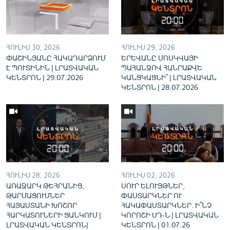
English
Русский
ՀՈՒԼԻՍ 30, 2026
ՀՈՒԼԻՍ 29, 2026
ՀԵՏԵՎԵՔ ՄԵԶ
ՓԱՇԻՆՅԱՆԸ ՀԱԿԱԴԱՐՁՈՒՄ
ԵՐԵՎԱՆԸ ՄՈՍԿՎԱՅԻ
Է ՊՈՒՏԻՆԻՆ | ԼՐԱՏՎԱԿԱՆ
ՊԱՀԱՆՋՈՎ ՀԱՆՐԱՔՎԵ
ԿԵՆՏՐՈՆ | 29.07.2026
ԿԱՆՑԿԱՑՆԻ՞ | ԼՐԱՏՎԱԿԱՆ
ԿԵՆՏՐՈՆ | 28.07.2026
«Ազատության» բոլոր կայքերը
ՀՈՒԼԻՍ 28, 2026
ՀՈՒԼԻՍ 02, 2026
ԱՌԱՋԱՐԿ ԹԵՀՐԱՆԻՑ,
ՍՈՒՐ ԵԼՈՒՅԹՆԵՐ,
ԹԱՐՄԱՑՈՒՄՆԵՐ
ՓԱՍՏԱՐԿՆԵՐ ՈՒ
ՀԱՅԱՍՏԱՆԻ ԽՈՇՈՐ
ՀԱԿԱՓԱՍՏԱՐԿՆԵՐ. Ի՞ՆՉ
ՀԱՐԿԱՏՈՒՆԵՐԻ ՑԱՆԿՈՒՄ |
ԿՈՐՈՇԻ ՍԴ-Ն | ԼՐԱՏՎԱԿԱՆ
ԼՐԱՏՎԱԿԱՆ ԿԵՆՏՐՈՆ|
ԿԵՆՏՐՈՆ | 01.07.26