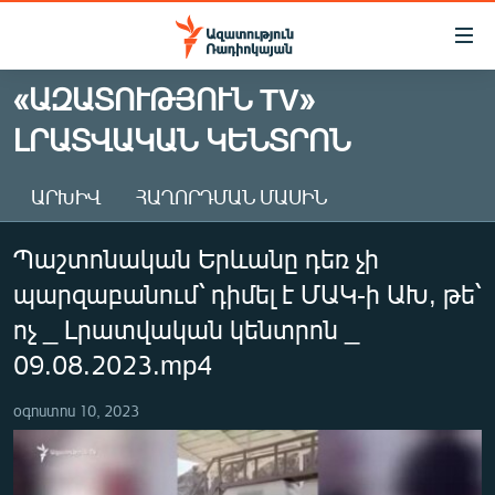
Մատչելիության
հղումներ
Անցնել
«ԱԶԱՏՈՒԹՅՈՒՆ TV»
հիմնական
ԱԶԱՏՈՒԹՅՈՒՆ TV
ԼՐԱՏՎԱԿԱՆ ԿԵՆՏՐՈՆ
բովանդակությանը
ՀԱՅԱՍՏԱՆ
Անցնել
հիմնական
ՔԱՂԱՔԱԿԱՆ
ԱՐԽԻՎ
ՀԱՂՈՐԴՄԱՆ ՄԱՍԻՆ
մենյուին
ԸՆՏՐՈՒԹՅՈՒՆՆԵՐ 2026
Որոնում
Պաշտոնական Երևանը դեռ չի
ԻՐԱՎՈՒՆՔ
պարզաբանում՝ դիմել է ՄԱԿ-ի ԱԽ, թե՝
ՀԱՍԱՐԱԿՈՒԹՅՈՒՆ
ոչ _ Լրատվական կենտրոն _
ՏՆՏԵՍՈՒԹՅՈՒՆ
09.08.2023.mp4
ՂԱՐԱԲԱՂ
օգոստոս 10, 2023
ՊԱՏԵՐԱԶՄԻ 6 ՇԱԲԱԹՆԵՐԸ
ՏԱՐԱԾԱՇՐՋԱՆ