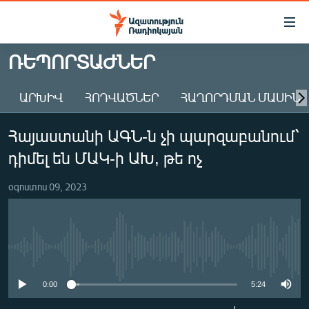
Մատչելիության
հղումներ
Անցնել
ՌԵՊՈՐՏԱԺՆԵՐ
հիմնական
ԱԶԱՏՈՒԹՅՈՒՆ TV
բովանդակությանը
ԱՐԽԻՎ
ՀՈԴՎԱԾՆԵՐ
ՀԱՂՈՐԴՄԱՆ ՄԱՍԻՆ
ՀԱՅԱՍՏԱՆ
Անցնել
հիմնական
ՔԱՂԱՔԱԿԱՆ
Հայաստանի ԱԳՆ-ն չի պարզաբանում՝
մենյուին
ԸՆՏՐՈՒԹՅՈՒՆՆԵՐ 2026
Որոնում
դիմել են ՄԱԿ-ի ԱԽ, թե ոչ
ԻՐԱՎՈՒՆՔ
օգոստոս 09, 2023
ՀԱՍԱՐԱԿՈՒԹՅՈՒՆ
ՏՆՏԵՍՈՒԹՅՈՒՆ
ՂԱՐԱԲԱՂ
No media source currently available
ՊԱՏԵՐԱԶՄԻ 6 ՇԱԲԱԹՆԵՐԸ
0:00
5:24
ՏԱՐԱԾԱՇՐՋԱՆ