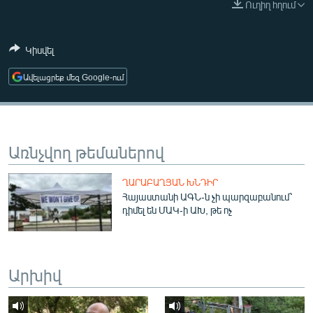
Ուղիղ հղում
ՄԻՋԱԶԳԱՅԻՆ
ՄՇԱԿՈՒՅԹ
Կիսվել
ՍՊՈՐՏ
Ավելացրեք մեզ Google-ում
ՄԵԿՆԱԲԱՆՈՒԹՅՈՒՆ
ՏՏ ԵՒ ԻՆՏԵՐՆԵՏ
ԿՈՐՈՆԱՎԻՐՈՒՍ
Առնչվող թեմաներով
ԱՐԽԻՎ
ՂԱՐԱԲԱՂՅԱՆ ԽՆԴԻՐ
ՏԵՍԱՆՅՈՒԹԵՐ
Հայաստանի ԱԳՆ-ն չի պարզաբանում՝
դիմել են ՄԱԿ-ի ԱԽ, թե ոչ
ԲԱՆԱՎԵՃ
ՁԳՏԵԼՈՎ ԼԱՎԱԳՈՒՅՆԻՆ
ՓՈԴՔԱՍԹ
Արխիվ
Հայերեն