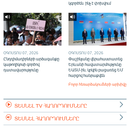
կգործեն. ինչ է փոխվում
ՕԳՈՍՏՈՍ 07, 2026
ՕԳՈՍՏՈՍ 07, 2026
Ընդդիմադիրների արձագանքը
Փաշինյանը վերահաստատեց
կաթողիկոսի գործով
Երևանի հավատարմությունը
դատավարությունը
ԵԱՏՄ-ին, կրկին բացառեց ԵՄ
հարցով հանրաքվեն
Բոլոր հեռարձակումների արխիվը
ՏԵՍՆԵԼ TV ՀԱՂՈՐԴՈՒՄՆԵՐԸ
ՏԵՍՆԵԼ ՀԱՂՈՐԴՈՒՄՆԵՐԸ