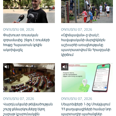
English
Русский
ՀԵՏԵՎԵՔ ՄԵԶ
ՕԳՈՍՏՈՍ 08, 2026
ՕԳՈՍՏՈՍ 07, 2026
Փախուստ ռուսական
«Օլիմպավան»-ը փակ է.
զորամասից. ինչու է ռուսների
հավաքականի մարզիկներն
հոսքը Հայաստան կրկին
աշխարհի առաջնությանը
ակտիվացել
պատրաստվում են Հրազդանի
կիրճում
«Ազատության» բոլոր կայքերը
ՕԳՈՍՏՈՍ 07, 2026
ՕԳՈՍՏՈՍ 07, 2026
Վարդևանյանի թեկնածության
Սեպտեմբերի 1-ից Մոսկվայում
շուրջ քննարկումները եկող
ՀՀ քաղաքացիների համար նոր
շաբաթ կշարունակվեն
պարտադիր պահանջներ