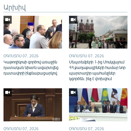
Արխիվ
English
Русский
ՀԵՏԵՎԵՔ ՄԵԶ
ՕԳՈՍՏՈՍ 07, 2026
ՕԳՈՍՏՈՍ 07, 2026
Կաթողիկոսի գործով առաջին
Սեպտեմբերի 1-ից Մոսկվայում
դատական նիստն ավարտվեց
ՀՀ քաղաքացիների համար նոր
«Ազատության» բոլոր կայքերը
դատավորի ինքնաբացարկով
պարտադիր պահանջներ
կգործեն. ինչ է փոխվում
ՕԳՈՍՏՈՍ 07, 2026
ՕԳՈՍՏՈՍ 07, 2026