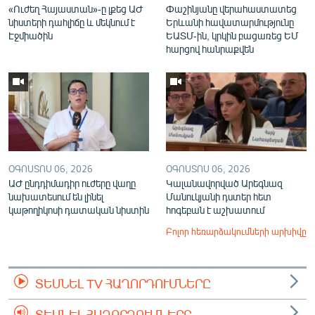
«Ուժեղ Հայաստան»-ը լքեց ԱԺ
Փաշինյանը վերահաստատեց
նիստերի դահլիճը և մեկնում է
Երևանի հավատարմությունը
Էջմիածին
ԵԱՏՄ-ին, կրկին բացառեց ԵՄ
հարցով հանրաքվեն
ՕԳՈՍՏՈՍ 06, 2026
ՕԳՈՍՏՈՍ 06, 2026
ԱԺ ընդդիմադիր ուժերը վաղը
Կալանավորված Արեգնազ
նախատեսում են լինել
Մանուկյանի դստեր հետ
կաթողիկոսի դատական նիստին
հոգեբան է աշխատում
Բոլոր հեռարձակումների արխիվը
ՏԵՍՆԵԼ TV ՀԱՂՈՐԴՈՒՄՆԵՐԸ
ՏԵՍՆԵԼ ՀԱՂՈՐԴՈՒՄՆԵՐԸ