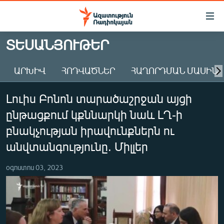
Մատչելիության
հղումներ
Անցնել
ՏԵՍԱՆՅՈՒԹԵՐ
հիմնական
ԱԶԱՏՈՒԹՅՈՒՆ TV
բովանդակությանը
ԱՐԽԻՎ
ՀՈԴՎԱԾՆԵՐ
ՀԱՂՈՐԴՄԱՆ ՄԱՍԻՆ
ՀԱՅԱՍՏԱՆ
Անցնել
հիմնական
ՔԱՂԱՔԱԿԱՆ
Լուիս Բոնոն տարածաշրջան այցի
մենյուին
ԸՆՏՐՈՒԹՅՈՒՆՆԵՐ 2026
Որոնում
ընթացքում կքննարկի նաև ԼՂ-ի
ԻՐԱՎՈՒՆՔ
բնակչության իրավունքներն ու
ՀԱՍԱՐԱԿՈՒԹՅՈՒՆ
անվտանգությունը. Միլլեր
ՏՆՏԵՍՈՒԹՅՈՒՆ
օգոստոս 03, 2023
ՂԱՐԱԲԱՂ
ՊԱՏԵՐԱԶՄԻ 6 ՇԱԲԱԹՆԵՐԸ
ՏԱՐԱԾԱՇՐՋԱՆ