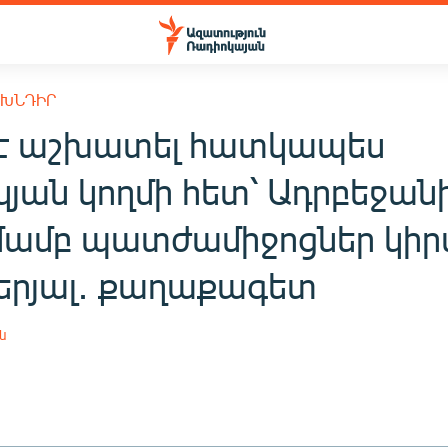
 ԽՆԴԻՐ
է աշխատել հատկապես
կյան կողմի հետ՝ Ադրբեջան
ամբ պատժամիջոցներ կիրա
երյալ․ քաղաքագետ
ն