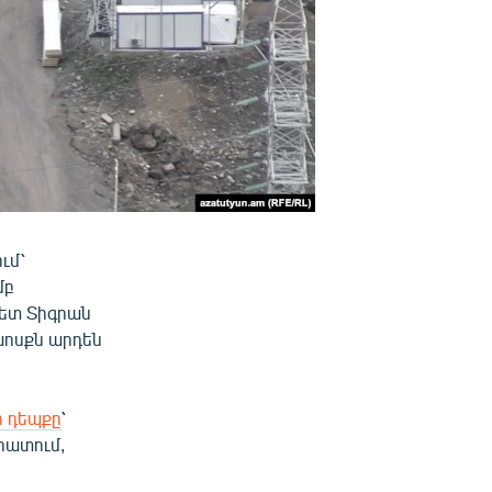
ւմ՝
մբ
գետ Տիգրան
խոսքն արդեն
 դեպքը
՝
հատում,