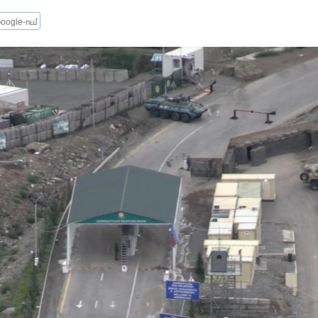
oogle-ում