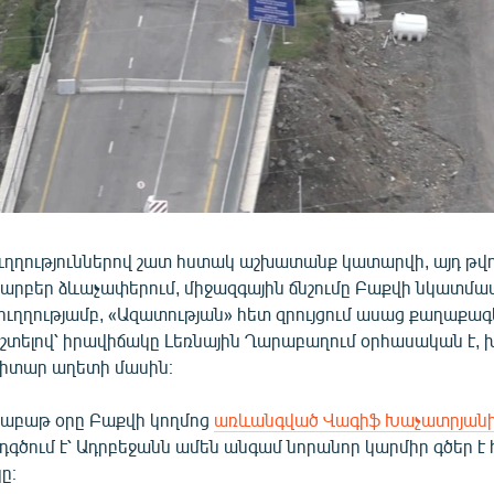
ուղղություններով շատ հստակ աշխատանք կատարվի, այդ թվո
արբեր ձևաչափերում, միջազգային ճնշումը Բաքվի նկատմա
 ուղղությամբ, «Ազատության» հետ զրույցում ասաց քաղաքա
եշտելով՝ իրավիճակը Լեռնային Ղարաբաղում օրհասական է, 
անիտար աղետի մասին։
 շաբաթ օրը Բաքվի կողմոց
առևանգված Վագիֆ Խաչատրյանի
դգծում է՝ Ադրբեջանն ամեն անգամ նորանոր կարմիր գծեր է 
ը։