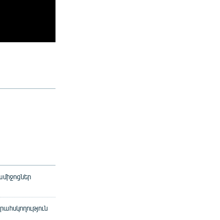
ամիջոցներ
րահսկողություն