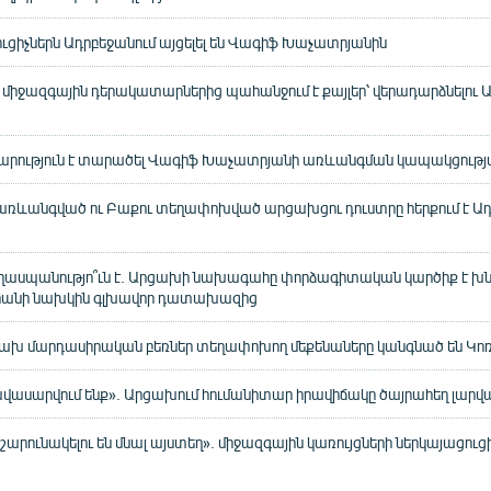
ցիչներն Ադրբեջանում այցելել են Վագիֆ Խաչատրյանին
իջազգային դերակատարներից պահանջում է քայլեր՝ վերադարձնելու
րություն է տարածել Վագիֆ Խաչատրյանի առևանգման կապակցությ
. առևանգված ու Բաքու տեղափոխված արցախցու դուստրը հերքում է Ա
ղասպանությո՞ւն է. Արցախի նախագահը փորձագիտական կարծիք է խն
անի նախկին գլխավոր դատախազից
րցախ մարդասիրական բեռներ տեղափոխող մեքենաները կանգնած են Կոռ
 հավասարվում ենք». Արցախում հումանիտար իրավիճակը ծայրահեղ լարվ
րունակելու են մնալ այստեղ». միջազգային կառույցների ներկայացուցիչ