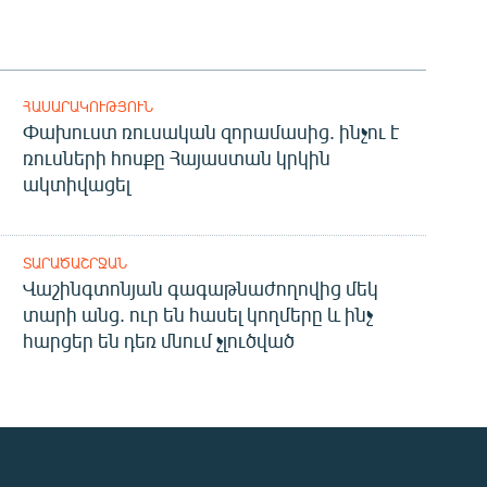
ՀԱՍԱՐԱԿՈՒԹՅՈՒՆ
Փախուստ ռուսական զորամասից. ինչու է
ռուսների հոսքը Հայաստան կրկին
ակտիվացել
ՏԱՐԱԾԱՇՐՋԱՆ
Վաշինգտոնյան գագաթնաժողովից մեկ
տարի անց. ուր են հասել կողմերը և ինչ
հարցեր են դեռ մնում չլուծված