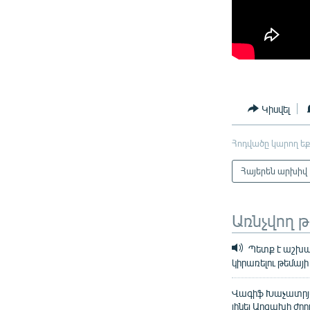
Կիսվել
Հոդվածը կարող եք
Հայերեն արխիվ
Առնչվող 
Պետք է աշխա
կիրառելու թեմայ
Վագիֆ Խաչատրյան
լինել Արցախի ժո