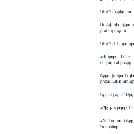
ԿԽՄԿ ներկայացու
Ստեփանակերտը մ
քաղաքացուն
ԿԽՄԿ-ն հայտարա
«Վարորդ է եղել»
մեղադրանքները
Շրջափակումը ցե
քրեական դատար
Երրորդ օրն է՝ Ա
«Քիչ-քիչ բոլորս
«Բեռնատարները շա
Կոռնիձոր