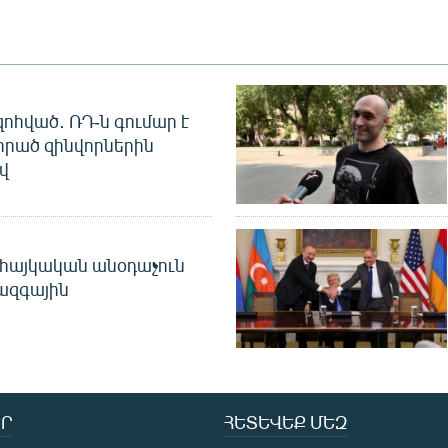
զոհված․ ՌԴ-ն գումար է
որած զինվորներին
վ
 հայկական անօդաչուն
ջազգային
Ր
ՀԵՏԵՎԵՔ ՄԵԶ