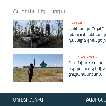
Շարունակել կարդալ
ՄԻՋԱԶԳԱՅԻՆ
Անհետացա՞ծ, թե՞ 
խնայում՝ անհետ կ
դասալիք գրանցելո
ՀԱՍԱՐԱԿՈՒԹՅՈՒՆ
Գյումրիից Փարիզ․
ներկայացվել է մի
ցուցահանդեսում
ՄՈՒԼՏԻՄԵԴԻԱ
ԲԱԺԻՆՆԵ