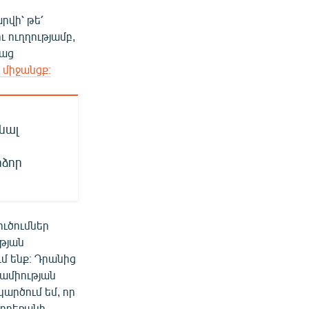
րվի՝ թե՛
 ուղղությամբ,
սաց
 միջանցք։
նալ
իձոր
ուծումներ
թյան
մ ենք։ Դրանից
րամիության
արծում եմ, որ
դրբեջանի