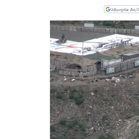
ՄԻՋԱԶԳԱՅԻՆ
Ավելացրեք մեզ G
ՄՇԱԿՈՒՅԹ
ՍՊՈՐՏ
ՄԵԿՆԱԲԱՆՈՒԹՅՈՒՆ
ՏՏ ԵՒ ԻՆՏԵՐՆԵՏ
ԿՈՐՈՆԱՎԻՐՈՒՍ
ԱՐԽԻՎ
ՏԵՍԱՆՅՈՒԹԵՐ
ԲԱՆԱՎԵՃ
ՁԳՏԵԼՈՎ ԼԱՎԱԳՈՒՅՆԻՆ
ՓՈԴՔԱՍԹ