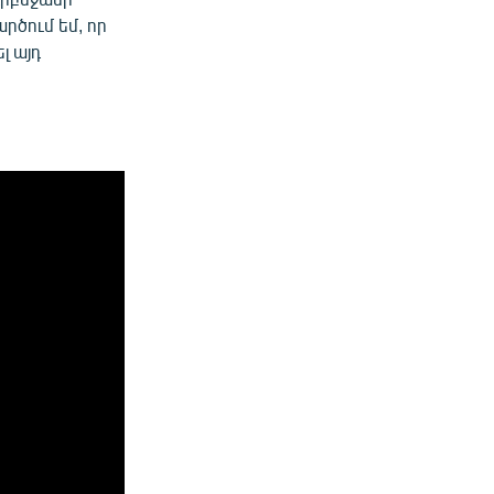
րծում եմ, որ
լ այդ