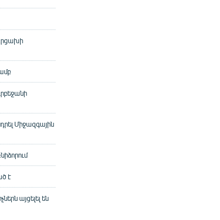
 Արցախի
ամբ
դրբեջանի
դրել Միջազգային
նիձորում
ած է
ներն այցելել են