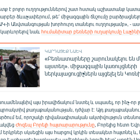
պետք է բոլոր ուղղություններով շատ հստակ աշխատանք կատա
րբեր ձևաչափերում, թե՛ միջազգային ճնշումը բարձրացնելու
ԱԿ-ի Անվտանգության խորհուրդ տանելու ուղղությամբ», - ա
 կարևորելով նաև
հումանիտար բեռների ուղարկումը Լաչինի
ԿԱՐԴԱՑԵՔ ՆԱԵՎ
«Բեռնատարները շարունակելու են մ
այստեղ». միջազգային կառույցների
ներկայացուցիչներն այցելել են Կոռն
ուամենայնիվ այս իրավիճակում նստել և սպասել, որ ինչ-որ լ
 պրոակտիվ քաղաքականության, դժվար է։ Այդ քաղաքականու
արծում եմ, որոշակի դիվանագիտական ակտիվություն տեսնու
ակվեց
Ժոզեպ Բորելի հայտարարությունը
, Բորելից հետո Եվ
երկրներ սկսեցին այս հարցով կրկին տեսակետ հայտնել և, կ
պետք է աշխատել հատկապես ամերիկյան կողմի հետ՝ արդեն Ա