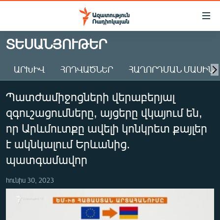
Մատչելիության
հղումներ
Անցնել
ՏԵՍԱՆՅՈՒԹԵՐ
հիմնական
ԱԶԱՏՈՒԹՅՈՒՆ TV
բովանդակությանը
ԱՐԽԻՎ
ՀՈԴՎԱԾՆԵՐ
ՀԱՂՈՐԴՄԱՆ ՄԱՍԻՆ
ՀԱՅԱՍՏԱՆ
Անցնել
հիմնական
ՔԱՂԱՔԱԿԱՆ
Պատժամիջոցների վերաբերյալ
մենյուին
ԸՆՏՐՈՒԹՅՈՒՆՆԵՐ 2026
Որոնում
զգուշացումները, այցերը վկայում են,
ԻՐԱՎՈՒՆՔ
որ Արևմուտքը ավելի կոնկրետ քայլեր
ՀԱՍԱՐԱԿՈՒԹՅՈՒՆ
է ակնկալում Երևանից.
պատգամավոր
ՏՆՏԵՍՈՒԹՅՈՒՆ
ՂԱՐԱԲԱՂ
հունիս 30, 2023
ՊԱՏԵՐԱԶՄԻ 6 ՇԱԲԱԹՆԵՐԸ
ՏԱՐԱԾԱՇՐՋԱՆ