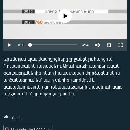
ՄԻՋԱԶԳԱՅԻՆ
ՄՇԱԿՈՒՅԹ
No media source currently available
ՍՊՈՐՏ
ՄԵԿՆԱԲԱՆՈՒԹՅՈՒՆ
Auto
0:00
4:54
ՏՏ ԵՒ ԻՆՏԵՐՆԵՏ
240p
ԿՈՐՈՆԱՎԻՐՈՒՍ
Արևմտյան պատժամիջոցները շրջանցելու հարցում
Ռուսաստանին չաջակցելու Արևմուտքի պարբերական
360p
ԱՐԽԻՎ
զգուշացումներից հետո հայաստանցի փորձագետներն
480p
ՏԵՍԱՆՅՈՒԹԵՐ
Auto
240p
360p
480p
արձանագրում են՝ սայլը տեղից շարժվում է,
կառավարությունը գործնական քայլերի է անցնում, բայց
720p
ԲԱՆԱՎԵՃ
720p
1080p
և շեշտում են՝ դրանք ուշացած են։
1080p
ՁԳՏԵԼՈՎ ԼԱՎԱԳՈՒՅՆԻՆ
ՓՈԴՔԱՍԹ
Կիսվել
Հայերեն
Ավելացրեք մեզ Google-ում