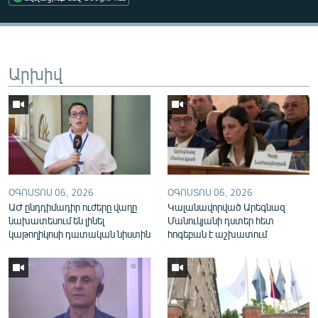
English
Русский
Արխիվ
ՀԵՏԵՎԵՔ ՄԵԶ
«Ազատության» բոլոր կայքերը
ՕԳՈՍՏՈՍ 06, 2026
ՕԳՈՍՏՈՍ 06, 2026
ԱԺ ընդդիմադիր ուժերը վաղը
Կալանավորված Արեգնազ
նախատեսում են լինել
Մանուկյանի դստեր հետ
կաթողիկոսի դատական նիստին
հոգեբան է աշխատում