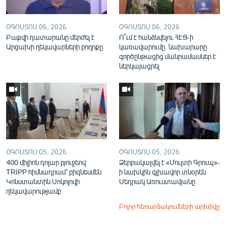
ՕԳՈՍՏՈՍ 06, 2026
ՕԳՈՍՏՈՍ 06, 2026
Բաքվի դատարանը մերժել է
Ո՞ւմ է հանձնվելու ՀԷՑ-ի
Արցախի ղեկավարների բողոքը
կառավարումը. նախարարը
գործընթացից մանրամասներ է
ներկայացրել
ՕԳՈՍՏՈՍ 05, 2026
ՕԳՈՍՏՈՍ 05, 2026
400 միլիոն դոլար բյուջեով
Ձերբակալվել է «Մուլտի Գրուպ»-
TRIPP հիմնադրամ՝ բիզնեսմեն
ի նախկին գլխավոր տնօրեն
Կոնստանտին Սոկոլովի
Սեդրակ Առուստամյանը
ղեկավարությամբ
Բոլոր հեռարձակումների արխիվը