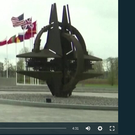
ble
Auto
4:31