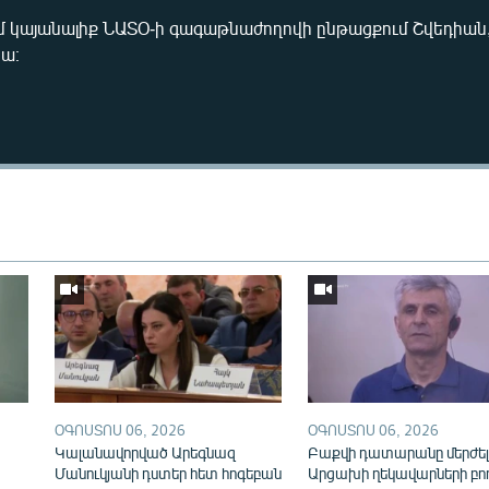
ւմ կայանալիք ՆԱՏՕ-ի գագաթնաժողովի ընթացքում Շվեդիան,
նա։
Auto
240p
360p
720p
1080p
ՕԳՈՍՏՈՍ 06, 2026
ՕԳՈՍՏՈՍ 06, 2026
Կալանավորված Արեգնազ
Բաքվի դատարանը մերժել
Մանուկյանի դստեր հետ հոգեբան
Արցախի ղեկավարների բո