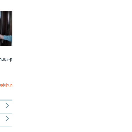
ուպ»-ի
արխիվը