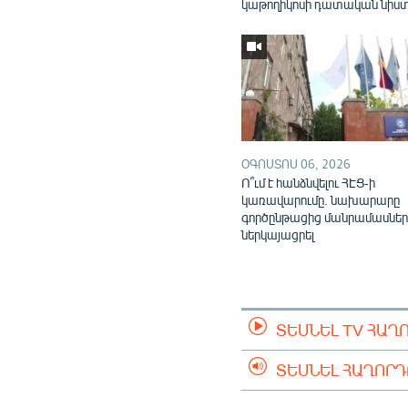
կաթողիկոսի դատական նիս
ՕԳՈՍՏՈՍ 06, 2026
Ո՞ւմ է հանձնվելու ՀԷՑ-ի
կառավարումը. նախարարը
գործընթացից մանրամասներ
ներկայացրել
ՏԵՍՆԵԼ TV ՀԱՂ
ՏԵՍՆԵԼ ՀԱՂՈՐ