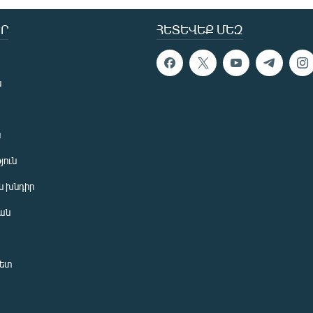
Ր
ՀԵՏԵՎԵՔ ՄԵԶ
ն
ն
յուն
 խնդիր
ան
նետ