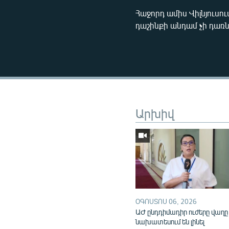
Հաջորդ ամիս Վիլնյուսո
դաշինքի անդամ չի դառ
Արխիվ
ՕԳՈՍՏՈՍ 06, 2026
ԱԺ ընդդիմադիր ուժերը վաղը
նախատեսում են լինել