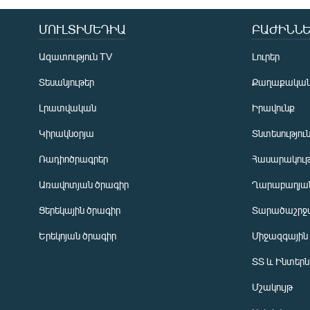
ՄՈՒԼՏԻՄԵԴԻԱ
ԲԱԺԻՆՆԵ
Ազատություն TV
Լուրեր
Տեսանյութեր
Քաղաքակա
Լրատվական
Իրավունք
Կիրակնօրյա
Տնտեսությու
Ռադիոծրագրեր
Հասարակութ
Առավոտյան ծրագիր
Ղարաբաղյան
Ցերեկային ծրագիր
Տարածաշրջ
Հայերեն
Երեկոյան ծրագիր
Միջազգային
English
ՏՏ և Ինտեր
Русский
Մշակույթ
ՀԵՏԵՎԵՔ ՄԵԶ