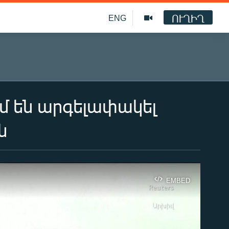
ՈՒՂԻՂ
ENG
մ են արգելափակել
ն
EMBED