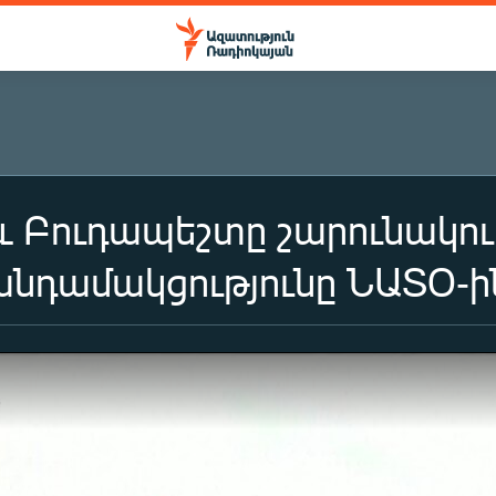
 Բուդապեշտը շարունակու
անդամակցությունը ՆԱՏՕ-ի