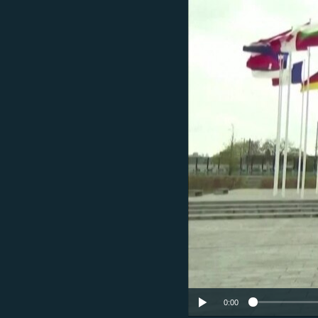
ՄԻՋԱԶԳԱՅԻՆ
ՄՇԱԿՈՒՅԹ
ՍՊՈՐՏ
ՄԵԿՆԱԲԱՆՈՒԹՅՈՒՆ
ՏՏ ԵՒ ԻՆՏԵՐՆԵՏ
ԿՈՐՈՆԱՎԻՐՈՒՍ
ԱՐԽԻՎ
ՏԵՍԱՆՅՈՒԹԵՐ
ԲԱՆԱՎԵՃ
ՁԳՏԵԼՈՎ ԼԱՎԱԳՈՒՅՆԻՆ
ՓՈԴՔԱՍԹ
0:00