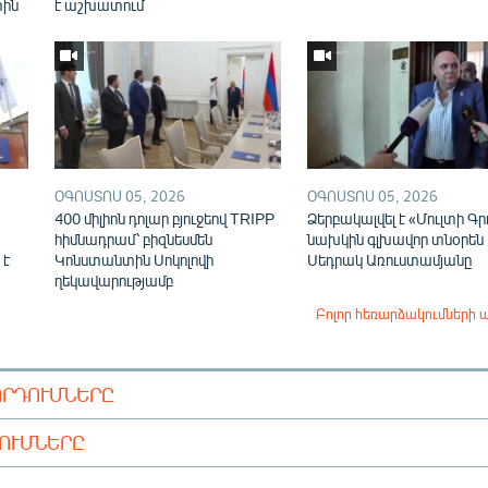
տին
է աշխատում
ՕԳՈՍՏՈՍ 05, 2026
ՕԳՈՍՏՈՍ 05, 2026
400 միլիոն դոլար բյուջեով TRIPP
Ձերբակալվել է «Մուլտի Գր
հիմնադրամ՝ բիզնեսմեն
նախկին գլխավոր տնօրեն
 է
Կոնստանտին Սոկոլովի
Սեդրակ Առուստամյանը
ղեկավարությամբ
Բոլոր հեռարձակումների 
ՈՐԴՈՒՄՆԵՐԸ
ԴՈՒՄՆԵՐԸ