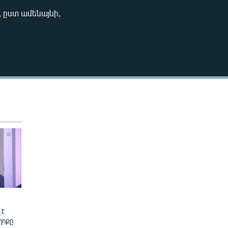
240p
 ըստ ամենայնի,
EMBED
360p
480p
720p
1080p
480p
 է
ղոքը