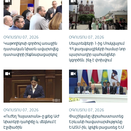
English
Русский
ՀԵՏԵՎԵՔ ՄԵԶ
ՕԳՈՍՏՈՍ 07, 2026
ՕԳՈՍՏՈՍ 07, 2026
Կաթողիկոսի գործով առաջին
Սեպտեմբերի 1-ից Մոսկվայում
դատական նիստն ավարտվեց
ՀՀ քաղաքացիների համար նոր
դատավորի ինքնաբացարկով
պարտադիր պահանջներ
կգործեն. ինչ է փոխվում
«Ազատության» բոլոր կայքերը
ՕԳՈՍՏՈՍ 07, 2026
ՕԳՈՍՏՈՍ 07, 2026
«Ուժեղ Հայաստան»-ը լքեց ԱԺ
Փաշինյանը վերահաստատեց
նիստերի դահլիճը և մեկնում է
Երևանի հավատարմությունը
Էջմիածին
ԵԱՏՄ-ին, կրկին բացառեց ԵՄ