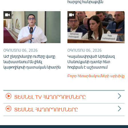
հարցով հանրաքվեն
ՕԳՈՍՏՈՍ 06, 2026
ՕԳՈՍՏՈՍ 06, 2026
ԱԺ ընդդիմադիր ուժերը վաղը
Կալանավորված Արեգնազ
նախատեսում են լինել
Մանուկյանի դստեր հետ
կաթողիկոսի դատական նիստին
հոգեբան է աշխատում
Բոլոր հեռարձակումների արխիվը
ՏԵՍՆԵԼ TV ՀԱՂՈՐԴՈՒՄՆԵՐԸ
ՏԵՍՆԵԼ ՀԱՂՈՐԴՈՒՄՆԵՐԸ