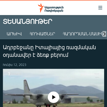
Մատչելիության
հղումներ
Անցնել
ՏԵՍԱՆՅՈՒԹԵՐ
հիմնական
ԱԶԱՏՈՒԹՅՈՒՆ TV
բովանդակությանը
ԱՐԽԻՎ
ՀՈԴՎԱԾՆԵՐ
ՀԱՂՈՐԴՄԱՆ ՄԱՍԻՆ
ՀԱՅԱՍՏԱՆ
Անցնել
հիմնական
ՔԱՂԱՔԱԿԱՆ
Ադրբեջանը Իտալիայից ռազմական
մենյուին
ԸՆՏՐՈՒԹՅՈՒՆՆԵՐ 2026
Որոնում
օդանավեր է ձեռք բերում
ԻՐԱՎՈՒՆՔ
հունիս 12, 2023
ՀԱՍԱՐԱԿՈՒԹՅՈՒՆ
ՏՆՏԵՍՈՒԹՅՈՒՆ
ՂԱՐԱԲԱՂ
ՊԱՏԵՐԱԶՄԻ 6 ՇԱԲԱԹՆԵՐԸ
No media source currently available
ՏԱՐԱԾԱՇՐՋԱՆ