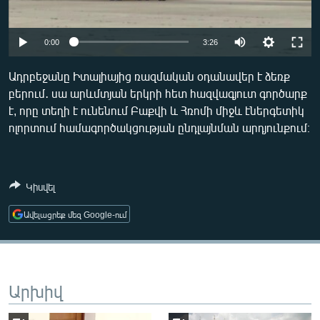
ՄԻՋԱԶԳԱՅԻՆ
ՄՇԱԿՈՒՅԹ
Auto
0:00
3:26
ՍՊՈՐՏ
240p
Ադրբեջանը Իտալիայից ռազմական օդանավեր է ձեռք
ՄԵԿՆԱԲԱՆՈՒԹՅՈՒՆ
բերում․ սա արևմտյան երկրի հետ հազվագյուտ գործարք
360p
է, որը տեղի է ունենում Բաքվի և Հռոմի միջև էներգետիկ
ՏՏ ԵՒ ԻՆՏԵՐՆԵՏ
480p
Auto
240p
360p
480p
ոլորտում համագործակցության ընդլայնման արդյունքում։
ԿՈՐՈՆԱՎԻՐՈՒՍ
720p
720p
1080p
ԱՐԽԻՎ
1080p
Կիսվել
ՏԵՍԱՆՅՈՒԹԵՐ
Ավելացրեք մեզ Google-ում
ԲԱՆԱՎԵՃ
ՁԳՏԵԼՈՎ ԼԱՎԱԳՈՒՅՆԻՆ
ՓՈԴՔԱՍԹ
Արխիվ
Հայերեն