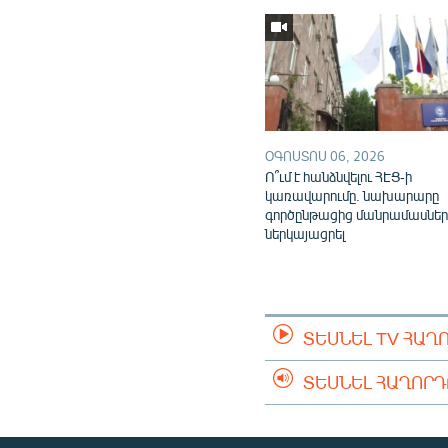
ՕԳՈՍՏՈՍ 06, 2026
Ո՞ւմ է հանձնվելու ՀԷՑ-ի
կառավարումը. նախարարը
գործընթացից մանրամասներ
ներկայացրել
ՏԵՍՆԵԼ TV ՀԱՂ
ՏԵՍՆԵԼ ՀԱՂՈՐ