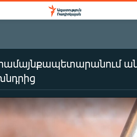
 համայնքապետարանում ան
 խնդրից