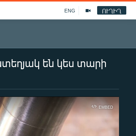
ՈՒՂԻՂ
ENG
տեղյակ են կես տարի
EMBED