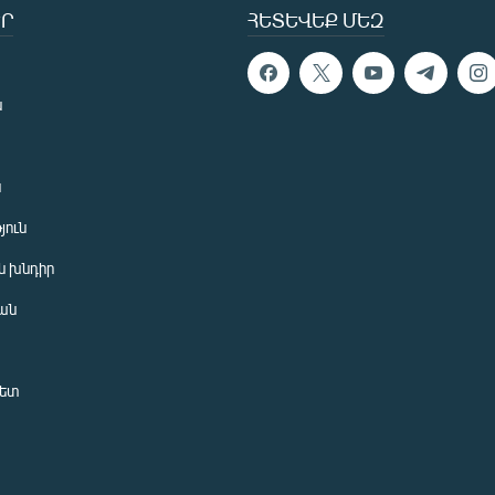
Ր
ՀԵՏԵՎԵՔ ՄԵԶ
ն
ն
յուն
 խնդիր
ան
նետ