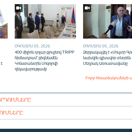
ՕԳՈՍՏՈՍ 05, 2026
ՕԳՈՍՏՈՍ 05, 2026
400 միլիոն դոլար բյուջեով TRIPP
Ձերբակալվել է «Մուլտի Գր
հիմնադրամ՝ բիզնեսմեն
նախկին գլխավոր տնօրեն
 է
Կոնստանտին Սոկոլովի
Սեդրակ Առուստամյանը
ղեկավարությամբ
Բոլոր հեռարձակումների 
ՈՐԴՈՒՄՆԵՐԸ
ԴՈՒՄՆԵՐԸ