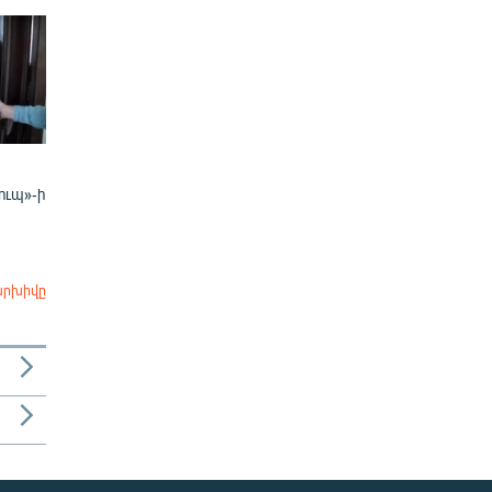
ուպ»-ի
արխիվը