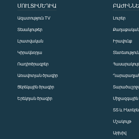
ՄՈՒԼՏԻՄԵԴԻԱ
ԲԱԺԻՆՆԵ
Ազատություն TV
Լուրեր
Տեսանյութեր
Քաղաքակա
Լրատվական
Իրավունք
Կիրակնօրյա
Տնտեսությու
Ռադիոծրագրեր
Հասարակութ
Առավոտյան ծրագիր
Ղարաբաղյան
Ցերեկային ծրագիր
Տարածաշրջ
Հայերեն
Երեկոյան ծրագիր
Միջազգային
English
ՏՏ և Ինտեր
Русский
Մշակույթ
ՀԵՏԵՎԵՔ ՄԵԶ
Արխիվ