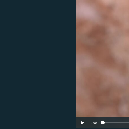
ՄԻՋԱԶԳԱՅԻՆ
ՄՇԱԿՈՒՅԹ
ՍՊՈՐՏ
ՄԵԿՆԱԲԱՆՈՒԹՅՈՒՆ
ՏՏ ԵՒ ԻՆՏԵՐՆԵՏ
ԿՈՐՈՆԱՎԻՐՈՒՍ
ԱՐԽԻՎ
ՏԵՍԱՆՅՈՒԹԵՐ
ԲԱՆԱՎԵՃ
ՁԳՏԵԼՈՎ ԼԱՎԱԳՈՒՅՆԻՆ
ՓՈԴՔԱՍԹ
0:00