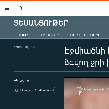
Մատչելիության
հղումներ
Որոնում
Անցնել
ՏԵՍԱՆՅՈՒԹԵՐ
ԱԶԱՏՈՒԹՅՈՒՆ TV
հիմնական
բովանդակությանը
ՀԱՅԱՍՏԱՆ
ԱՐԽԻՎ
ՀՈԴՎԱԾՆԵՐ
ՀԱՂՈՐԴՄԱՆ ՄԱՍԻՆ
Անցնել
ՔԱՂԱՔԱԿԱՆ
հիմնական
մենյուին
հունիս 10, 2023
Էջմիածնի
ԸՆՏՐՈՒԹՅՈՒՆՆԵՐ 2026
Որոնում
ԻՐԱՎՈՒՆՔ
ձգվող ջրի
ՀԱՍԱՐԱԿՈՒԹՅՈՒՆ
ՏՆՏԵՍՈՒԹՅՈՒՆ
Կիսվել
ՂԱՐԱԲԱՂ
Ավելացրեք մեզ Google-ում
ՊԱՏԵՐԱԶՄԻ 6 ՇԱԲԱԹՆԵՐԸ
ՏԱՐԱԾԱՇՐՋԱՆ