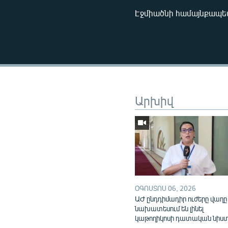
Էջմիածնի համայնքապետ
Արխիվ
ՕԳՈՍՏՈՍ 06, 2026
ԱԺ ընդդիմադիր ուժերը վաղը
նախատեսում են լինել
կաթողիկոսի դատական նիս