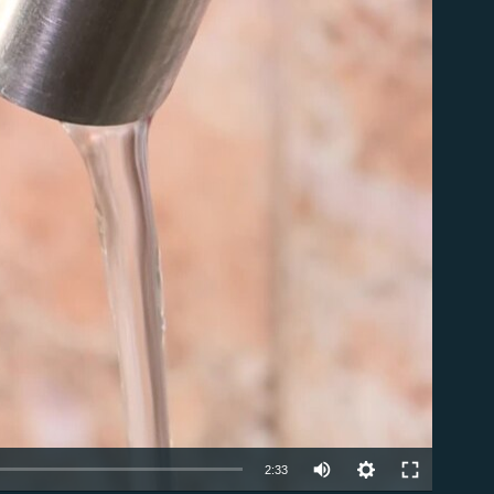
ble
Auto
2:33