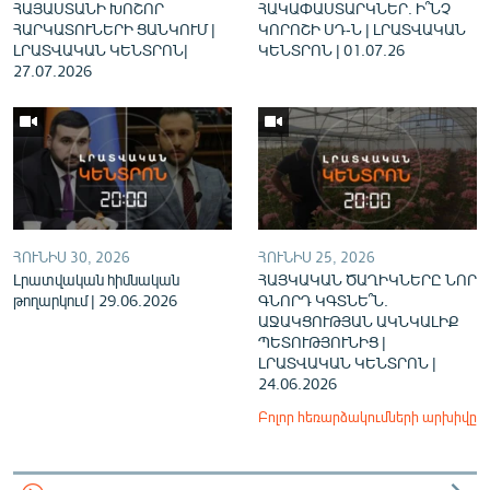
ՀԱՅԱՍՏԱՆԻ ԽՈՇՈՐ
ՀԱԿԱՓԱՍՏԱՐԿՆԵՐ. Ի՞ՆՉ
ՀԱՐԿԱՏՈՒՆԵՐԻ ՑԱՆԿՈՒՄ |
ԿՈՐՈՇԻ ՍԴ-Ն | ԼՐԱՏՎԱԿԱՆ
ԼՐԱՏՎԱԿԱՆ ԿԵՆՏՐՈՆ|
ԿԵՆՏՐՈՆ | 01.07.26
27.07.2026
ՀՈՒՆԻՍ 30, 2026
ՀՈՒՆԻՍ 25, 2026
Լրատվական հիմնական
ՀԱՅԿԱԿԱՆ ԾԱՂԻԿՆԵՐԸ ՆՈՐ
թողարկում | 29.06.2026
ԳՆՈՐԴ ԿԳՏՆԵ՞Ն.
ԱՋԱԿՑՈՒԹՅԱՆ ԱԿՆԿԱԼԻՔ
ՊԵՏՈՒԹՅՈՒՆԻՑ |
ԼՐԱՏՎԱԿԱՆ ԿԵՆՏՐՈՆ |
24.06.2026
Բոլոր հեռարձակումների արխիվը