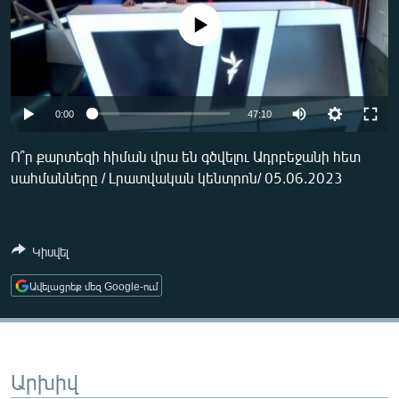
ՄԻՋԱԶԳԱՅԻՆ
No media source currently available
ՄՇԱԿՈՒՅԹ
ՍՊՈՐՏ
ՄԵԿՆԱԲԱՆՈՒԹՅՈՒՆ
Auto
0:00
47:10
ՏՏ ԵՒ ԻՆՏԵՐՆԵՏ
240p
Ո՞ր քարտեզի հիման վրա են գծվելու Ադրբեջանի հետ
ԿՈՐՈՆԱՎԻՐՈՒՍ
սահմանները / Լրատվական կենտրոն/ 05.06.2023
360p
ԱՐԽԻՎ
480p
Auto
240p
360p
480p
ՏԵՍԱՆՅՈՒԹԵՐ
720p
Կիսվել
720p
ԲԱՆԱՎԵՃ
Ավելացրեք մեզ Google-ում
ՁԳՏԵԼՈՎ ԼԱՎԱԳՈՒՅՆԻՆ
ՓՈԴՔԱՍԹ
Արխիվ
Հայերեն