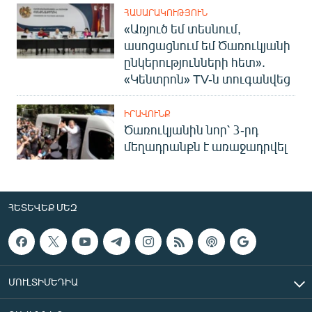
ՀԱՍԱՐԱԿՈՒԹՅՈՒՆ
«Առյուծ եմ տեսնում,
ասոցացնում եմ Ծառուկյանի
ընկերությունների հետ».
«Կենտրոն» TV-ն տուգանվեց
ԻՐԱՎՈՒՆՔ
Ծառուկյանին նոր՝ 3-րդ
մեղադրանքն է առաջադրվել
ՀԵՏԵՎԵՔ ՄԵԶ
ՄՈՒԼՏԻՄԵԴԻԱ