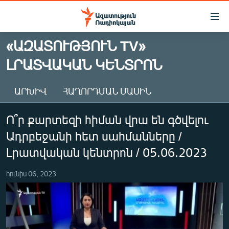
Մատչելիության
հղումներ
Անցնել
«ԱԶԱՏՈՒԹՅՈՒՆ TV»
հիմնական
ԱԶԱՏՈՒԹՅՈՒՆ TV
ԼՐԱՏՎԱԿԱՆ ԿԵՆՏՐՈՆ
բովանդակությանը
ՀԱՅԱՍՏԱՆ
Անցնել
հիմնական
ՔԱՂԱՔԱԿԱՆ
ԱՐԽԻՎ
ՀԱՂՈՐԴՄԱՆ ՄԱՍԻՆ
մենյուին
ԸՆՏՐՈՒԹՅՈՒՆՆԵՐ 2026
Որոնում
Ո՞ր քարտեզի հիման վրա են գծվելու
ԻՐԱՎՈՒՆՔ
Ադրբեջանի հետ սահմանները /
ՀԱՍԱՐԱԿՈՒԹՅՈՒՆ
Լրատվական կենտրոն / 05.06.2023
ՏՆՏԵՍՈՒԹՅՈՒՆ
հունիս 06, 2023
ՂԱՐԱԲԱՂ
ՊԱՏԵՐԱԶՄԻ 6 ՇԱԲԱԹՆԵՐԸ
ՏԱՐԱԾԱՇՐՋԱՆ