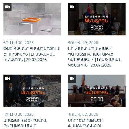
English
Русский
ՀԵՏԵՎԵՔ ՄԵԶ
ՀՈՒԼԻՍ 30, 2026
ՀՈՒԼԻՍ 29, 2026
ՓԱՇԻՆՅԱՆԸ ՀԱԿԱԴԱՐՁՈՒՄ
ԵՐԵՎԱՆԸ ՄՈՍԿՎԱՅԻ
Է ՊՈՒՏԻՆԻՆ | ԼՐԱՏՎԱԿԱՆ
ՊԱՀԱՆՋՈՎ ՀԱՆՐԱՔՎԵ
ԿԵՆՏՐՈՆ | 29.07.2026
ԿԱՆՑԿԱՑՆԻ՞ | ԼՐԱՏՎԱԿԱՆ
ԿԵՆՏՐՈՆ | 28.07.2026
«Ազատության» բոլոր կայքերը
ՀՈՒԼԻՍ 28, 2026
ՀՈՒԼԻՍ 02, 2026
ԱՌԱՋԱՐԿ ԹԵՀՐԱՆԻՑ,
ՍՈՒՐ ԵԼՈՒՅԹՆԵՐ,
ԹԱՐՄԱՑՈՒՄՆԵՐ
ՓԱՍՏԱՐԿՆԵՐ ՈՒ