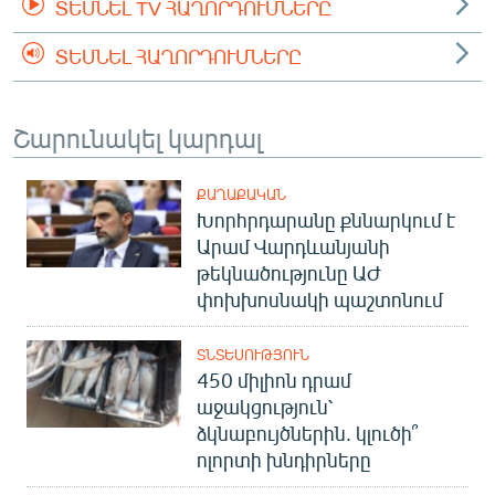
ՏԵՍՆԵԼ TV ՀԱՂՈՐԴՈՒՄՆԵՐԸ
ՏԵՍՆԵԼ ՀԱՂՈՐԴՈՒՄՆԵՐԸ
Շարունակել կարդալ
ՔԱՂԱՔԱԿԱՆ
Խորհրդարանը քննարկում է
Արամ Վարդևանյանի
թեկնածությունը ԱԺ
փոխխոսնակի պաշտոնում
ՏՆՏԵՍՈՒԹՅՈՒՆ
450 միլիոն դրամ
աջակցություն՝
ձկնաբույծներին. կլուծի՞
ոլորտի խնդիրները