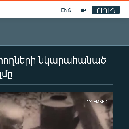
ՈՒՂԻՂ
ENG
գրողների նկարահանած
լմը
EMBED