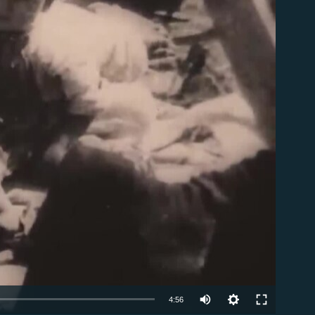
ble
Auto
4:56