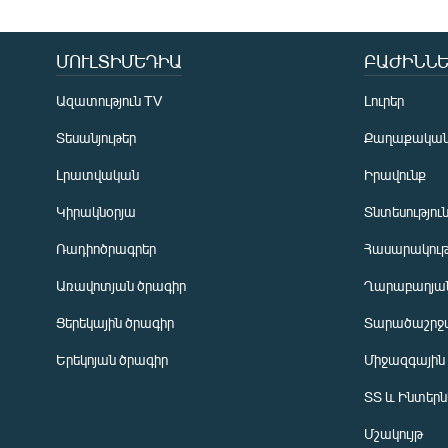
ՄՈՒԼՏԻՄԵԴԻԱ
ԲԱԺԻՆՆԵ
Ազատություն TV
Լուրեր
Տեսանյութեր
Քաղաքակա
Լրատվական
Իրավունք
Կիրակնօրյա
Տնտեսությու
Ռադիոծրագրեր
Հասարակութ
Առավոտյան ծրագիր
Ղարաբաղյան
Ցերեկային ծրագիր
Տարածաշրջ
Հայերեն
Երեկոյան ծրագիր
Միջազգային
English
ՏՏ և Ինտեր
Русский
Մշակույթ