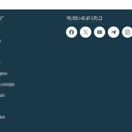
Ր
ՀԵՏԵՎԵՔ ՄԵԶ
ն
ն
յուն
 խնդիր
ան
նետ