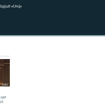
240p
ելված «Սով»
EMBED
360p
480p
720p
1080p
480p
ց ԱԺ
մ է