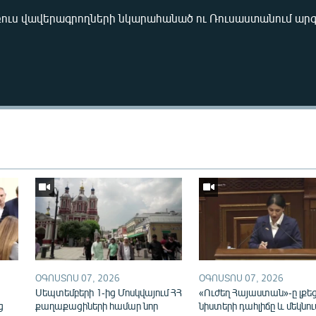
ռուս վավերագրողների նկարահանած ու Ռուսաստանում արգ
Auto
240p
360p
720p
1080p
ՕԳՈՍՏՈՍ 07, 2026
ՕԳՈՍՏՈՍ 07, 2026
ն
Սեպտեմբերի 1-ից Մոսկվայում ՀՀ
«Ուժեղ Հայաստան»-ը լքե
ց
քաղաքացիների համար նոր
նիստերի դահլիճը և մեկնու