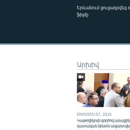
Երևանում ցուցադրվեց 
ֆիլմը
Արխիվ
ՕԳՈՍՏՈՍ 07, 2026
Կաթողիկոսի գործով առաջի
դատական նիստն ավարտվե