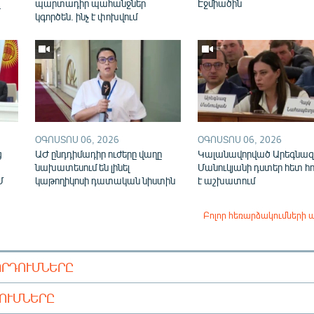
վ
պարտադիր պահանջներ
Էջմիածին
կգործեն. ինչ է փոխվում
ՕԳՈՍՏՈՍ 06, 2026
ՕԳՈՍՏՈՍ 06, 2026
ց
ԱԺ ընդդիմադիր ուժերը վաղը
Կալանավորված Արեգնազ
նախատեսում են լինել
Մանուկյանի դստեր հետ հ
Մ
կաթողիկոսի դատական նիստին
է աշխատում
Բոլոր հեռարձակումների 
ՈՐԴՈՒՄՆԵՐԸ
ԴՈՒՄՆԵՐԸ