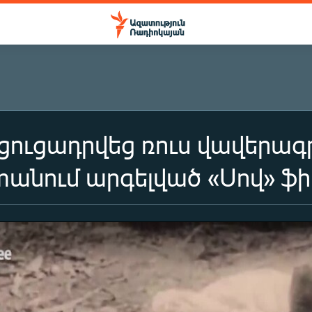
ցուցադրվեց ռուս վավերա
տանում արգելված «Սով» ֆի