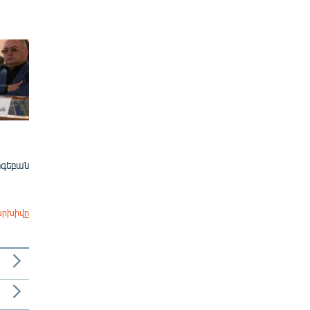
ոգեբան
արխիվը