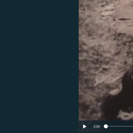
ՄԻՋԱԶԳԱՅԻՆ
ՄՇԱԿՈՒՅԹ
ՍՊՈՐՏ
ՄԵԿՆԱԲԱՆՈՒԹՅՈՒՆ
ՏՏ ԵՒ ԻՆՏԵՐՆԵՏ
ԿՈՐՈՆԱՎԻՐՈՒՍ
ԱՐԽԻՎ
ՏԵՍԱՆՅՈՒԹԵՐ
ԲԱՆԱՎԵՃ
ՁԳՏԵԼՈՎ ԼԱՎԱԳՈՒՅՆԻՆ
ՓՈԴՔԱՍԹ
0:00