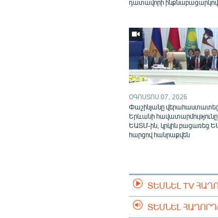
դատավորի ինքնաբացարկո
ՕԳՈՍՏՈՍ 07, 2026
Փաշինյանը վերահաստատե
Երևանի հավատարմությունը
ԵԱՏՄ-ին, կրկին բացառեց Ե
հարցով հանրաքվեն
ՏԵՍՆԵԼ TV ՀԱՂ
ՏԵՍՆԵԼ ՀԱՂՈՐ