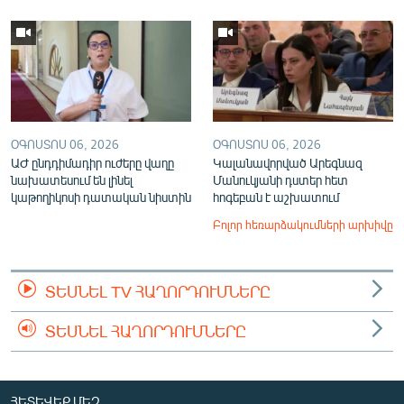
ՕԳՈՍՏՈՍ 06, 2026
ՕԳՈՍՏՈՍ 06, 2026
ԱԺ ընդդիմադիր ուժերը վաղը
Կալանավորված Արեգնազ
նախատեսում են լինել
Մանուկյանի դստեր հետ
կաթողիկոսի դատական նիստին
հոգեբան է աշխատում
Բոլոր հեռարձակումների արխիվը
ՏԵՍՆԵԼ TV ՀԱՂՈՐԴՈՒՄՆԵՐԸ
ՏԵՍՆԵԼ ՀԱՂՈՐԴՈՒՄՆԵՐԸ
ՀԵՏԵՎԵՔ ՄԵԶ