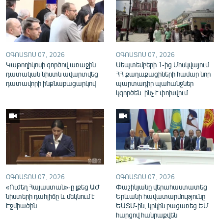
English
Русский
ՀԵՏԵՎԵՔ ՄԵԶ
ՕԳՈՍՏՈՍ 07, 2026
ՕԳՈՍՏՈՍ 07, 2026
Կաթողիկոսի գործով առաջին
Սեպտեմբերի 1-ից Մոսկվայում
դատական նիստն ավարտվեց
ՀՀ քաղաքացիների համար նոր
դատավորի ինքնաբացարկով
պարտադիր պահանջներ
կգործեն. ինչ է փոխվում
«Ազատության» բոլոր կայքերը
ՕԳՈՍՏՈՍ 07, 2026
ՕԳՈՍՏՈՍ 07, 2026
«Ուժեղ Հայաստան»-ը լքեց ԱԺ
Փաշինյանը վերահաստատեց
նիստերի դահլիճը և մեկնում է
Երևանի հավատարմությունը
Էջմիածին
ԵԱՏՄ-ին, կրկին բացառեց ԵՄ
հարցով հանրաքվեն