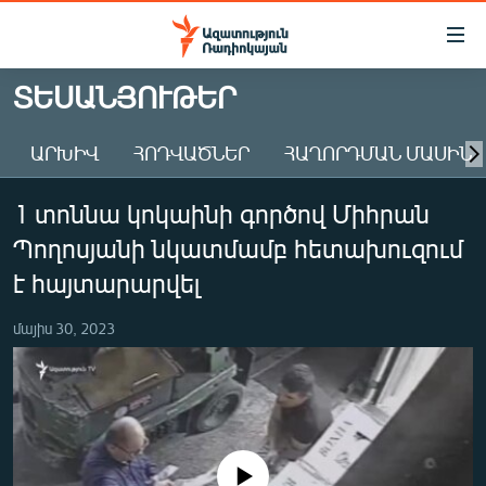
Մատչելիության
հղումներ
Անցնել
ՏԵՍԱՆՅՈՒԹԵՐ
հիմնական
ԱԶԱՏՈՒԹՅՈՒՆ TV
բովանդակությանը
ԱՐԽԻՎ
ՀՈԴՎԱԾՆԵՐ
ՀԱՂՈՐԴՄԱՆ ՄԱՍԻՆ
ՀԱՅԱՍՏԱՆ
Անցնել
հիմնական
ՔԱՂԱՔԱԿԱՆ
1 տոննա կոկաինի գործով Միհրան
մենյուին
ԸՆՏՐՈՒԹՅՈՒՆՆԵՐ 2026
Որոնում
Պողոսյանի նկատմամբ հետախուզում
ԻՐԱՎՈՒՆՔ
է հայտարարվել
ՀԱՍԱՐԱԿՈՒԹՅՈՒՆ
մայիս 30, 2023
ՏՆՏԵՍՈՒԹՅՈՒՆ
ՂԱՐԱԲԱՂ
ՊԱՏԵՐԱԶՄԻ 6 ՇԱԲԱԹՆԵՐԸ
ՏԱՐԱԾԱՇՐՋԱՆ
No media source currently available