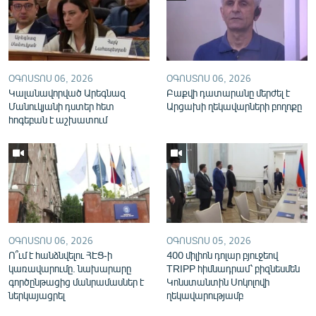
English
Русский
ՀԵՏԵՎԵՔ ՄԵԶ
ՕԳՈՍՏՈՍ 06, 2026
ՕԳՈՍՏՈՍ 06, 2026
Կալանավորված Արեգնազ
Բաքվի դատարանը մերժել է
Մանուկյանի դստեր հետ
Արցախի ղեկավարների բողոքը
հոգեբան է աշխատում
«Ազատության» բոլոր կայքերը
ՕԳՈՍՏՈՍ 06, 2026
ՕԳՈՍՏՈՍ 05, 2026
Ո՞ւմ է հանձնվելու ՀԷՑ-ի
400 միլիոն դոլար բյուջեով
կառավարումը. նախարարը
TRIPP հիմնադրամ՝ բիզնեսմեն
գործընթացից մանրամասներ է
Կոնստանտին Սոկոլովի
ներկայացրել
ղեկավարությամբ