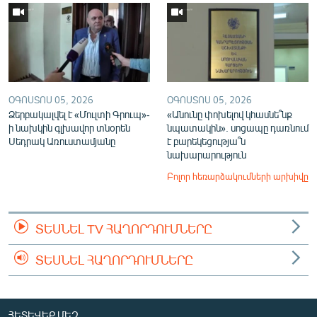
ՕԳՈՍՏՈՍ 05, 2026
ՕԳՈՍՏՈՍ 05, 2026
Ձերբակալվել է «Մուլտի Գրուպ»-
«Անունը փոխելով կհասնե՞նք
ի նախկին գլխավոր տնօրեն
նպատակին». սոցապը դառնում
Սեդրակ Առուստամյանը
է բարեկեցությա՞ն
նախարարություն
Բոլոր հեռարձակումների արխիվը
ՏԵՍՆԵԼ TV ՀԱՂՈՐԴՈՒՄՆԵՐԸ
ՏԵՍՆԵԼ ՀԱՂՈՐԴՈՒՄՆԵՐԸ
ՀԵՏԵՎԵՔ ՄԵԶ