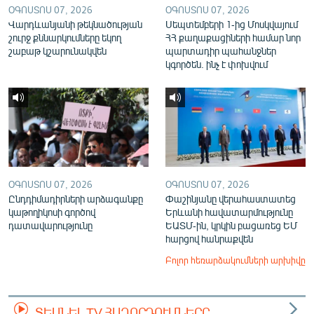
ՕԳՈՍՏՈՍ 07, 2026
ՕԳՈՍՏՈՍ 07, 2026
Վարդևանյանի թեկնածության
Սեպտեմբերի 1-ից Մոսկվայում
շուրջ քննարկումները եկող
ՀՀ քաղաքացիների համար նոր
շաբաթ կշարունակվեն
պարտադիր պահանջներ
կգործեն. ինչ է փոխվում
ՕԳՈՍՏՈՍ 07, 2026
ՕԳՈՍՏՈՍ 07, 2026
Ընդդիմադիրների արձագանքը
Փաշինյանը վերահաստատեց
կաթողիկոսի գործով
Երևանի հավատարմությունը
դատավարությունը
ԵԱՏՄ-ին, կրկին բացառեց ԵՄ
հարցով հանրաքվեն
Բոլոր հեռարձակումների արխիվը
ՏԵՍՆԵԼ TV ՀԱՂՈՐԴՈՒՄՆԵՐԸ