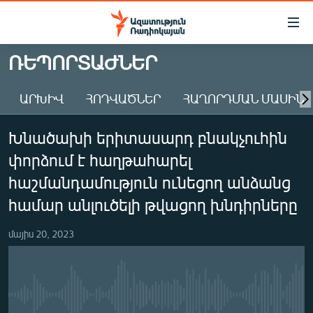
Մատչելիության
հղումներ
Անցնել
ՌԵՊՈՐՏԱԺՆԵՐ
հիմնական
ԱԶԱՏՈՒԹՅՈՒՆ TV
բովանդակությանը
ԱՐԽԻՎ
ՀՈԴՎԱԾՆԵՐ
ՀԱՂՈՐԴՄԱՆ ՄԱՍԻՆ
ՀԱՅԱՍՏԱՆ
Անցնել
հիմնական
ՔԱՂԱՔԱԿԱՆ
Խնածախի երիտասարդ բնակչուհին
մենյուին
ԸՆՏՐՈՒԹՅՈՒՆՆԵՐ 2026
Որոնում
փորձում է հաղթահարել
ԻՐԱՎՈՒՆՔ
հաշմանդամություն ունեցող անձանց
ՀԱՍԱՐԱԿՈՒԹՅՈՒՆ
համար անլուծելի թվացող խնդիրները
ՏՆՏԵՍՈՒԹՅՈՒՆ
մայիս 20, 2023
ՂԱՐԱԲԱՂ
ՊԱՏԵՐԱԶՄԻ 6 ՇԱԲԱԹՆԵՐԸ
ՏԱՐԱԾԱՇՐՋԱՆ
No media source currently available