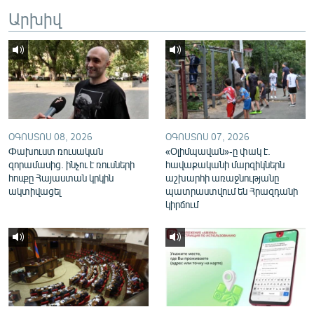
English
Արխիվ
Русский
ՀԵՏԵՎԵՔ ՄԵԶ
ՕԳՈՍՏՈՍ 08, 2026
ՕԳՈՍՏՈՍ 07, 2026
Փախուստ ռուսական
«Օլիմպավան»-ը փակ է.
զորամասից. ինչու է ռուսների
հավաքականի մարզիկներն
«Ազատության» բոլոր կայքերը
հոսքը Հայաստան կրկին
աշխարհի առաջնությանը
ակտիվացել
պատրաստվում են Հրազդանի
կիրճում