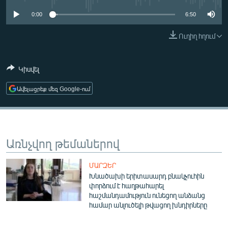
ՄԻՋԱԶԳԱՅԻՆ
0:00
6:50
ՄՇԱԿՈՒՅԹ
Ուղիղ հղում
ՍՊՈՐՏ
ՄԵԿՆԱԲԱՆՈՒԹՅՈՒՆ
Կիսվել
ՏՏ ԵՒ ԻՆՏԵՐՆԵՏ
Ավելացրեք մեզ Google-ում
ԿՈՐՈՆԱՎԻՐՈՒՍ
ԱՐԽԻՎ
ՏԵՍԱՆՅՈՒԹԵՐ
Առնչվող թեմաներով
ԲԱՆԱՎԵՃ
ՄԱՐԶԵՐ
ՁԳՏԵԼՈՎ ԼԱՎԱԳՈՒՅՆԻՆ
Խնածախի երիտասարդ բնակչուհին
փորձում է հաղթահարել
ՓՈԴՔԱՍԹ
հաշմանդամություն ունեցող անձանց
համար անլուծելի թվացող խնդիրները
Հայերեն