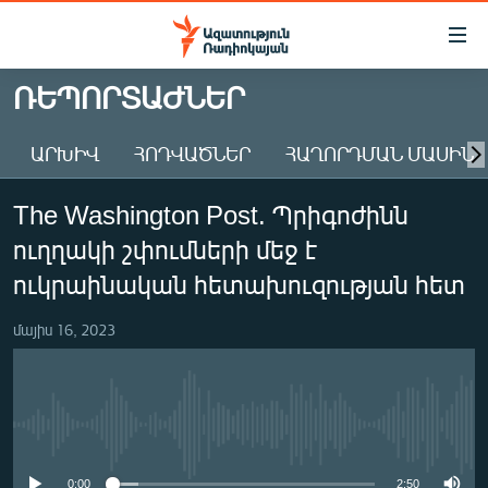
Մատչելիության
հղումներ
Անցնել
ՌԵՊՈՐՏԱԺՆԵՐ
հիմնական
ԱԶԱՏՈՒԹՅՈՒՆ TV
բովանդակությանը
ԱՐԽԻՎ
ՀՈԴՎԱԾՆԵՐ
ՀԱՂՈՐԴՄԱՆ ՄԱՍԻՆ
ՀԱՅԱՍՏԱՆ
Անցնել
հիմնական
ՔԱՂԱՔԱԿԱՆ
The Washington Post. Պրիգոժինն
մենյուին
ԸՆՏՐՈՒԹՅՈՒՆՆԵՐ 2026
Որոնում
ուղղակի շփումների մեջ է
ԻՐԱՎՈՒՆՔ
ուկրաինական հետախուզության հետ
ՀԱՍԱՐԱԿՈՒԹՅՈՒՆ
մայիս 16, 2023
ՏՆՏԵՍՈՒԹՅՈՒՆ
ՂԱՐԱԲԱՂ
ՊԱՏԵՐԱԶՄԻ 6 ՇԱԲԱԹՆԵՐԸ
No media source currently available
ՏԱՐԱԾԱՇՐՋԱՆ
0:00
2:50