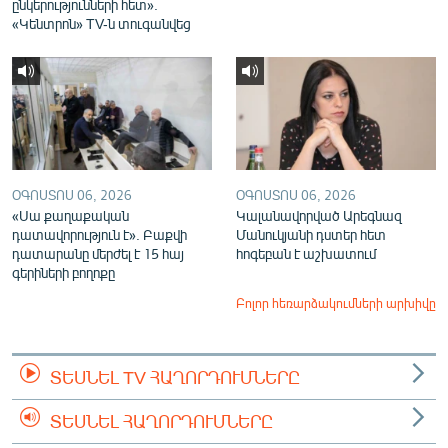
ընկերությունների հետ».
«Կենտրոն» TV-ն տուգանվեց
ՕԳՈՍՏՈՍ 06, 2026
ՕԳՈՍՏՈՍ 06, 2026
«Սա քաղաքական
Կալանավորված Արեգնազ
դատավորություն է». Բաքվի
Մանուկյանի դստեր հետ
դատարանը մերժել է 15 հայ
հոգեբան է աշխատում
գերիների բողոքը
Բոլոր հեռարձակումների արխիվը
ՏԵՍՆԵԼ TV ՀԱՂՈՐԴՈՒՄՆԵՐԸ
ՏԵՍՆԵԼ ՀԱՂՈՐԴՈՒՄՆԵՐԸ