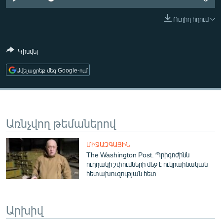
ՄԻՋԱԶԳԱՅԻՆ
Ուղիղ հղում
ՄՇԱԿՈՒՅԹ
ՍՊՈՐՏ
Կիսվել
ՄԵԿՆԱԲԱՆՈՒԹՅՈՒՆ
Ավելացրեք մեզ Google-ում
ՏՏ ԵՒ ԻՆՏԵՐՆԵՏ
ԿՈՐՈՆԱՎԻՐՈՒՍ
ԱՐԽԻՎ
Առնչվող թեմաներով
ՏԵՍԱՆՅՈՒԹԵՐ
ՄԻՋԱԶԳԱՅԻՆ
ԲԱՆԱՎԵՃ
The Washington Post. Պրիգոժինն
ուղղակի շփումների մեջ է ուկրաինական
ՁԳՏԵԼՈՎ ԼԱՎԱԳՈՒՅՆԻՆ
հետախուզության հետ
ՓՈԴՔԱՍԹ
Արխիվ
Հայերեն