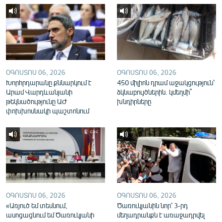
English
Русский
ՀԵՏԵՎԵՔ ՄԵԶ
ՕԳՈՍՏՈՍ 06, 2026
ՕԳՈՍՏՈՍ 06, 2026
Խորհրդարանը քննարկում է
450 միլիոն դրամ աջակցություն՝
Արամ Վարդևանյանի
ձկնաբույծներին. կմեղմի՞
թեկնածությունը ԱԺ
խնդիրները
փոխխոսնակի պաշտոնում
«Ազատության» բոլոր կայքերը
ՕԳՈՍՏՈՍ 06, 2026
ՕԳՈՍՏՈՍ 06, 2026
«Առյուծ եմ տեսնում,
Ծառուկյանին նոր՝ 3-րդ
ասոցացնում եմ Ծառուկյանի
մեղադրանքն է առաջադրվել