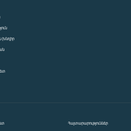
ն
յուն
 խնդիր
ան
նետ
ետ
Հայտարարություններ