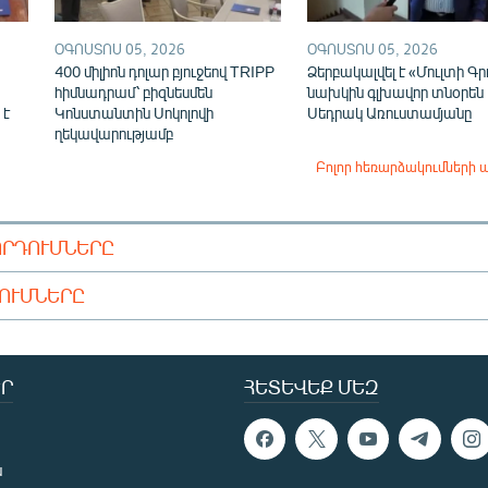
ՕԳՈՍՏՈՍ 05, 2026
ՕԳՈՍՏՈՍ 05, 2026
400 միլիոն դոլար բյուջեով TRIPP
Ձերբակալվել է «Մուլտի Գր
հիմնադրամ՝ բիզնեսմեն
նախկին գլխավոր տնօրեն
 է
Կոնստանտին Սոկոլովի
Սեդրակ Առուստամյանը
ղեկավարությամբ
Բոլոր հեռարձակումների 
ՈՐԴՈՒՄՆԵՐԸ
ԴՈՒՄՆԵՐԸ
Ր
ՀԵՏԵՎԵՔ ՄԵԶ
ն