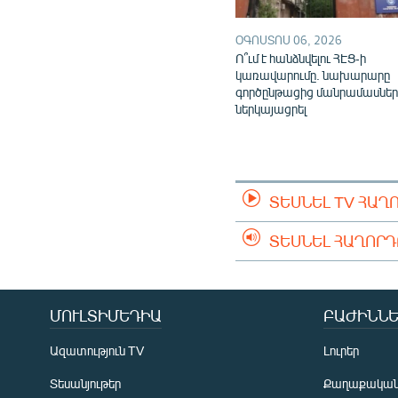
ՕԳՈՍՏՈՍ 06, 2026
Ո՞ւմ է հանձնվելու ՀԷՑ-ի
կառավարումը. նախարարը
գործընթացից մանրամասներ
ներկայացրել
ՏԵՍՆԵԼ TV ՀԱՂ
ՏԵՍՆԵԼ ՀԱՂՈՐ
ՄՈՒԼՏԻՄԵԴԻԱ
ԲԱԺԻՆՆԵ
Ազատություն TV
Լուրեր
Տեսանյութեր
Քաղաքակա