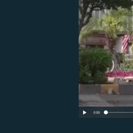
ՄԻՋԱԶԳԱՅԻՆ
ՄՇԱԿՈՒՅԹ
ՍՊՈՐՏ
ՄԵԿՆԱԲԱՆՈՒԹՅՈՒՆ
ՏՏ ԵՒ ԻՆՏԵՐՆԵՏ
ԿՈՐՈՆԱՎԻՐՈՒՍ
ԱՐԽԻՎ
ՏԵՍԱՆՅՈՒԹԵՐ
ԲԱՆԱՎԵՃ
ՁԳՏԵԼՈՎ ԼԱՎԱԳՈՒՅՆԻՆ
ՓՈԴՔԱՍԹ
0:00