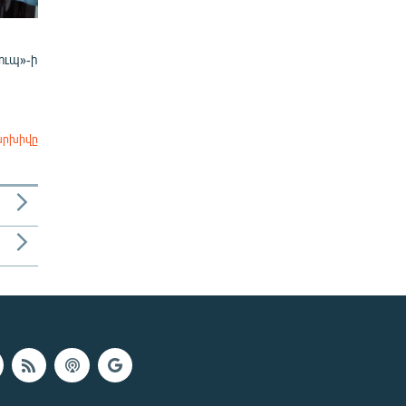
ուպ»-ի
արխիվը