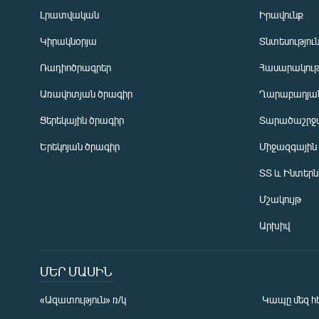
Լրատվական
Իրավունք
Կիրակնօրյա
Տնտեսությու
Ռադիոծրագրեր
Հասարակութ
Առավոտյան ծրագիր
Ղարաբաղյան
Ցերեկային ծրագիր
Տարածաշրջ
Հայերեն
Երեկոյան ծրագիր
Միջազգային
English
ՏՏ և Ինտեր
Русский
Մշակույթ
ՀԵՏԵՎԵՔ ՄԵԶ
Արխիվ
ՄԵՐ ՄԱՍԻՆ
«Ազատություն» ռ/կ
Կապը մեզ հ
«Ազատության» բոլոր կայքերը