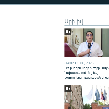
Արխիվ
ՕԳՈՍՏՈՍ 06, 2026
ԱԺ ընդդիմադիր ուժերը վաղը
նախատեսում են լինել
կաթողիկոսի դատական նիս