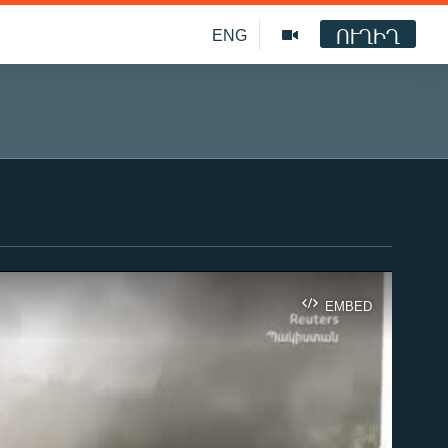
ՈՒՂԻՂ
ENG
EMBED