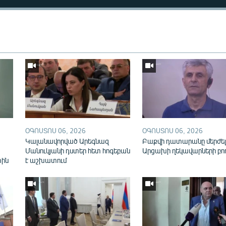
Auto
240p
360p
ՕԳՈՍՏՈՍ 06, 2026
ՕԳՈՍՏՈՍ 06, 2026
720p
1080p
Կալանավորված Արեգնազ
Բաքվի դատարանը մերժել
Մանուկյանի դստեր հետ հոգեբան
Արցախի ղեկավարների բո
տին
է աշխատում