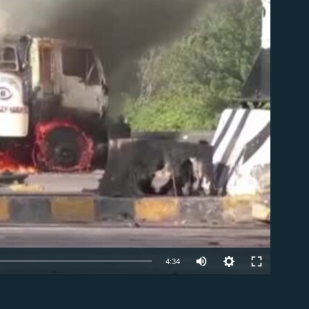
ble
Auto
4:34
240p
EMBED
360p