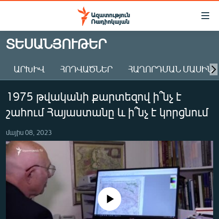
Մատչելիության
հղումներ
Անցնել
ՏԵՍԱՆՅՈՒԹԵՐ
հիմնական
ԱԶԱՏՈՒԹՅՈՒՆ TV
բովանդակությանը
ԱՐԽԻՎ
ՀՈԴՎԱԾՆԵՐ
ՀԱՂՈՐԴՄԱՆ ՄԱՍԻՆ
ՀԱՅԱՍՏԱՆ
Անցնել
հիմնական
ՔԱՂԱՔԱԿԱՆ
1975 թվականի քարտեզով ի՞նչ է
մենյուին
ԸՆՏՐՈՒԹՅՈՒՆՆԵՐ 2026
Որոնում
շահում Հայաստանը և ի՞նչ է կորցնում
ԻՐԱՎՈՒՆՔ
մայիս 08, 2023
ՀԱՍԱՐԱԿՈՒԹՅՈՒՆ
ՏՆՏԵՍՈՒԹՅՈՒՆ
ՂԱՐԱԲԱՂ
ՊԱՏԵՐԱԶՄԻ 6 ՇԱԲԱԹՆԵՐԸ
No media source currently available
ՏԱՐԱԾԱՇՐՋԱՆ