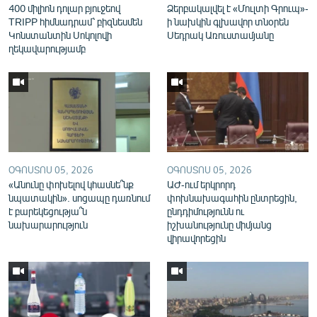
400 միլիոն դոլար բյուջեով
Ձերբակալվել է «Մուլտի Գրուպ»-
English
TRIPP հիմնադրամ՝ բիզնեսմեն
ի նախկին գլխավոր տնօրեն
Կոնստանտին Սոկոլովի
Սեդրակ Առուստամյանը
Русский
ղեկավարությամբ
ՀԵՏԵՎԵՔ ՄԵԶ
ՕԳՈՍՏՈՍ 05, 2026
ՕԳՈՍՏՈՍ 05, 2026
«Ազատության» բոլոր կայքերը
«Անունը փոխելով կհասնե՞նք
ԱԺ-ում երկրորդ
նպատակին». սոցապը դառնում
փոխնախագահին ընտրեցին,
է բարեկեցությա՞ն
ընդդիմությունն ու
նախարարություն
իշխանությունը միմյանց
վիրավորեցին