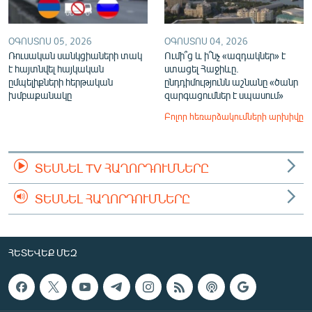
ՕԳՈՍՏՈՍ 05, 2026
ՕԳՈՍՏՈՍ 04, 2026
Ռուսական սանկցիաների տակ
Ումի՞ց և ի՞նչ «ազդակներ» է
է հայտնվել հայկական
ստացել Հաջիևը.
ըմպելիքների հերթական
ընդդիմությունն աշնանը «ծանր
խմբաքանակը
զարգացումներ է սպասում»
Բոլոր հեռարձակումների արխիվը
ՏԵՍՆԵԼ TV ՀԱՂՈՐԴՈՒՄՆԵՐԸ
ՏԵՍՆԵԼ ՀԱՂՈՐԴՈՒՄՆԵՐԸ
ՀԵՏԵՎԵՔ ՄԵԶ