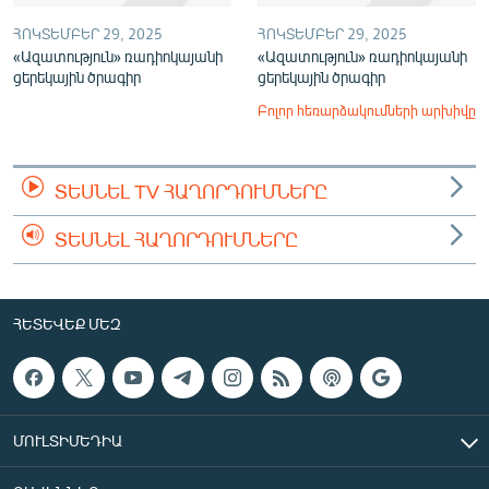
ՀՈԿՏԵՄԲԵՐ 29, 2025
ՀՈԿՏԵՄԲԵՐ 29, 2025
«Ազատություն» ռադիոկայանի
«Ազատություն» ռադիոկայանի
ցերեկային ծրագիր
ցերեկային ծրագիր
Բոլոր հեռարձակումների արխիվը
ՏԵՍՆԵԼ TV ՀԱՂՈՐԴՈՒՄՆԵՐԸ
ՏԵՍՆԵԼ ՀԱՂՈՐԴՈՒՄՆԵՐԸ
ՀԵՏԵՎԵՔ ՄԵԶ
ՄՈՒԼՏԻՄԵԴԻԱ