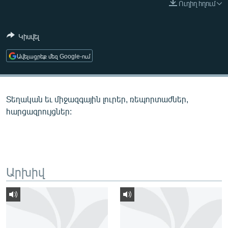
Ուղիղ հղում
ՄԻՋԱԶԳԱՅԻՆ
ՄՇԱԿՈՒՅԹ
Կիսվել
ՍՊՈՐՏ
Ավելացրեք մեզ Google-ում
ՄԵԿՆԱԲԱՆՈՒԹՅՈՒՆ
ՏՏ ԵՒ ԻՆՏԵՐՆԵՏ
Տեղական եւ միջազգային լուրեր, ռեպորտաժներ,
ԿՈՐՈՆԱՎԻՐՈՒՍ
հարցազրույցներ:
ԱՐԽԻՎ
ՏԵՍԱՆՅՈՒԹԵՐ
ԲԱՆԱՎԵՃ
Արխիվ
ՁԳՏԵԼՈՎ ԼԱՎԱԳՈՒՅՆԻՆ
ՓՈԴՔԱՍԹ
Հայերեն