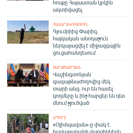
հոսքը Հայաստան կրկին
ակտիվացել
ՀԱՍԱՐԱԿՈՒԹՅՈՒՆ
Գյումրիից Փարիզ․
հայկական անօդաչուն
ներկայացվել է միջազգային
ցուցահանդեսում
ՏԱՐԱԾԱՇՐՋԱՆ
Վաշինգտոնյան
գագաթնաժողովից մեկ
տարի անց. ուր են հասել
կողմերը և ինչ հարցեր են դեռ
մնում չլուծված
ՍՊՈՐՏ
«Օլիմպավան»-ը փակ է.
հավաքականի մարզիկներն