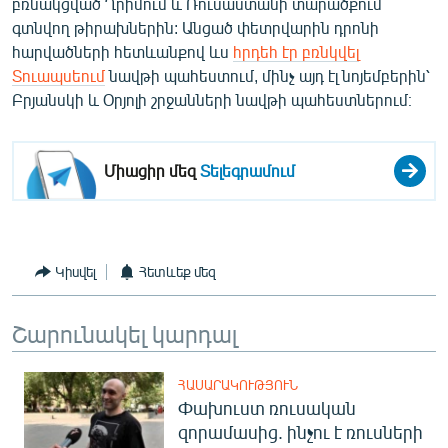
բռնակցված Ղրիմում և Ռուսաստանի տարածքում
English
գտնվող թիրախներին: Անցած փետրվարին դրոնի
հարվածների հետևանքով ևս
հրդեհ էր բռնկվել
Русский
Տուապսեում
նավթի պահեստում, մինչ այդ էլ նոյեմբերին՝
Բրյանսկի և Օրյոլի շրջանների նավթի պահեստներում։
ՀԵՏԵՎԵՔ ՄԵԶ
Միացիր մեզ
Տելեգրամում
«Ազատության» բոլոր կայքերը
Կիսվել
Հետևեք մեզ
Շարունակել կարդալ
ՀԱՍԱՐԱԿՈՒԹՅՈՒՆ
Փախուստ ռուսական
զորամասից. ինչու է ռուսների