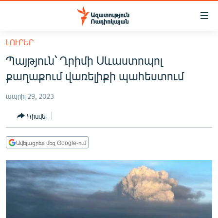
Մատչելիության
հղումներ
Անցնել
ԼՈՒՐԵՐ
հիմնական
ԱԶԱՏՈՒԹՅՈՒՆ TV
Պայթյուն՝ Ղրիմի Սևաստոպոլ
բովանդակությանը
ՀԱՅԱՍՏԱՆ
Անցնել
քաղաքում վառելիքի պահեստում
հիմնական
ՔԱՂԱՔԱԿԱՆ
մենյուին
ապրիլ 29, 2023
ԸՆՏՐՈՒԹՅՈՒՆՆԵՐ 2026
Որոնում
Կիսվել
ԻՐԱՎՈՒՆՔ
ՀԱՍԱՐԱԿՈՒԹՅՈՒՆ
Ավելացրեք մեզ Google-ում
ՏՆՏԵՍՈՒԹՅՈՒՆ
ՂԱՐԱԲԱՂ
ՊԱՏԵՐԱԶՄԻ 6 ՇԱԲԱԹՆԵՐԸ
ՏԱՐԱԾԱՇՐՋԱՆ