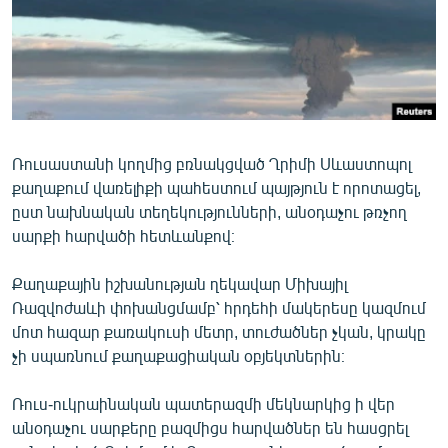
ՄԻՋԱԶԳԱՅԻՆ
ՄՇԱԿՈՒՅԹ
ՍՊՈՐՏ
ՄԵԿՆԱԲԱՆՈՒԹՅՈՒՆ
ՏՏ ԵՒ ԻՆՏԵՐՆԵՏ
Ռուսաստանի կողմից բռնակցված Ղրիմի Սևաստոպոլ
քաղաքում վառելիքի պահեստում պայթյուն է որոտացել,
ԿՈՐՈՆԱՎԻՐՈՒՍ
ըստ նախնական տեղեկությունների, անօդաչու թռչող
ԱՐԽԻՎ
սարքի հարվածի հետևանքով։
ՏԵՍԱՆՅՈՒԹԵՐ
Քաղաքային իշխանության ղեկավար Միխայիլ
ԲԱՆԱՎԵՃ
Ռազվոժաևի փոխանցմամբ՝ հրդեհի մակերեսը կազմում
մոտ հազար քառակուսի մետր, տուժածներ չկան, կրակը
ՁԳՏԵԼՈՎ ԼԱՎԱԳՈՒՅՆԻՆ
չի սպառնում քաղաքացիական օբյեկտներին։
ՓՈԴՔԱՍԹ
Ռուս-ուկրաինական պատերազմի մեկնարկից ի վեր
անօդաչու սարքերը բազմիցս հարվածներ են հասցրել
Հայերեն