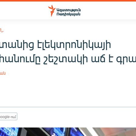
ՒՆ
տանից էլեկտրոնիկայի
անումը շեշտակի աճ է գրա
յան
oogle-ում