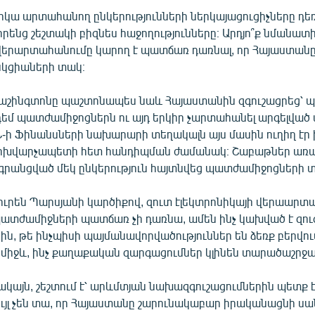
կա արտահանող ընկերությունների ներկայացուցիչները դեռ
րենց շեշտակի բիզնես հաջողությունները։ Արդյո՞ք նմանատ
երարտահանումը կարող է պատճառ դառնալ, որ Հայաստանը
կցիաների տակ։
աշինգտոնը պաշտոնապես նաև Հայաստանին զգուշացրեց՝ 
եմ պատժամիջոցներն ու այդ երկիր չարտահանել արգելված
Ն-ի Ֆինանսների նախարարի տեղակալն այս մասին ուղիղ էր 
ոխվարչապետի հետ հանդիպման ժամանակ։ Շաբաթներ առաջ
գրանցված մեկ ընկերություն հայտնվեց պատժամիջոցների 
ւրեն Պարսյանի կարծիքով, զուտ էլեկտրոնիկայի վերաարտ
տժամիջների պատճառ չի դառնա, ամեն ինչ կախված է զո
ն, թե ինչպիսի պայմանավորվածություններ են ձեռք բերվո
միջև, ինչ քաղաքական զարգացումներ կլինեն տարածաշրջանո
կայն, շեշտում է՝ արևմտյան նախազգուշացումներին պետք է 
ւյլ չեն տա, որ Հայաստանը շարունակաբար իրականացնի ս