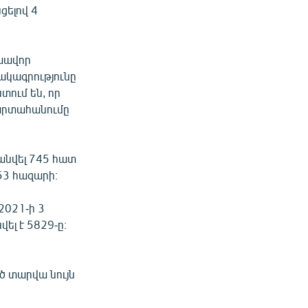
ելով 4
լխավոր
ակագրությունը
տում են, որ
արտահանումը
անվել 745 հատ
53 հազարի։
2021-ի 3
լ է 5829-ը։
ծ տարվա նույն