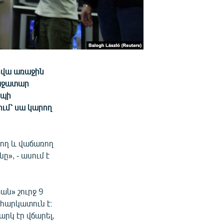
րվա առաջին
ռաջատար
եպի
ւմ՝ սա կարող
րող և վաճառող
», - ասում է
ն» շուրջ 9
 հարկատուն է։
արկ էր վճարել,