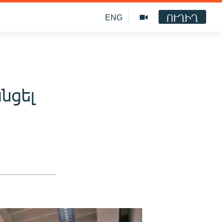
ՈՒՂԻՂ
ENG
նցել