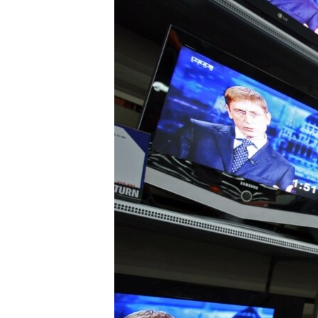
ՄԻՋԱԶԳԱՅԻՆ
ՄՇԱԿՈՒՅԹ
ՍՊՈՐՏ
ՄԵԿՆԱԲԱՆՈՒԹՅՈՒՆ
ՏՏ ԵՒ ԻՆՏԵՐՆԵՏ
ԿՈՐՈՆԱՎԻՐՈՒՍ
ԱՐԽԻՎ
ՏԵՍԱՆՅՈՒԹԵՐ
ԲԱՆԱՎԵՃ
ՁԳՏԵԼՈՎ ԼԱՎԱԳՈՒՅՆԻՆ
ՓՈԴՔԱՍԹ