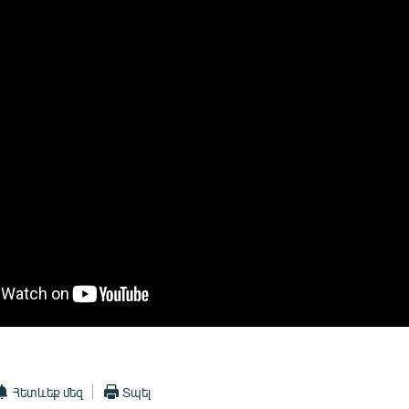
Հետևեք մեզ
Տպել