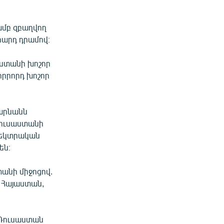
ամբ զբաղվող
լիարդ դրամով։
աստանի խոշոր
չորրորդ խոշոր
արնանն
Ռուսաստանի
էլեկտրական
են։
տանի միջոցով.
վ Հայաստան,
 Ռուսաստան