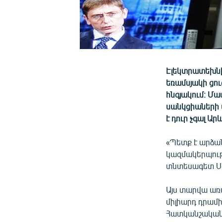
Էլեկտրատեխնի
եռամսյակի ցո
հնգյակում։ Մ
սանկցիաների 
է դուր չգալ Ար
«Պետք է արձա
կազմակերպությ
տնտեսագետ Սո
Այս տարվա առ
միլիարդ դրամի
Հատկանշական է