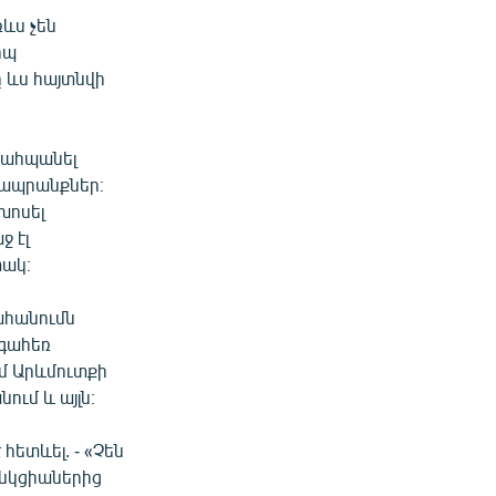
ևս չեն
իպ
 ևս հայտնվի
պահպանել
 ապրանքներ։
խոսել
 էլ
տակ։
ահանումն
ւգահեռ
ւմ Արևմուտքի
ւմ և այլն։
հետևել. - «Չեն
անկցիաներից