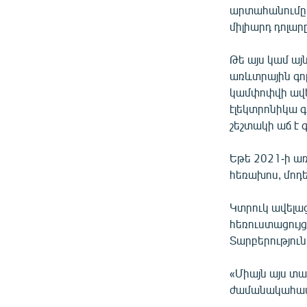
արտահանումը 
միլիարդ դոլար
Թե այս կամ ա
առևտրային գո
կամփոփվի ավել
էլեկտրոնիկա
շեշտակի աճ է 
Եթե 2021-ի ա
հեռախոս, մոդ
Կտրուկ ավելա
հեռուստացույ
Տարբերություն
«Միայն այս տ
ժամանակահատվ