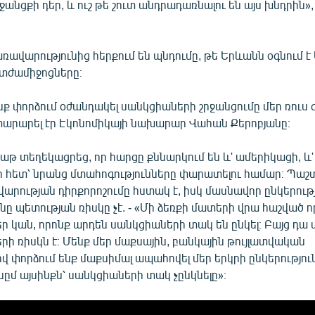
ջանցքի դեր, և ուշ թե շուտ անդրադառնալու են այս խնդրին»,
ավարությունից հերքում են պնդումը, թե Երևանն օգնում է
ատժամիջոցները։
նք փորձում օժանդակել սանկցիաների շրջանցումը մեր ռուս
յտարարել էր Էկոնոմիկայի նախարար Վահան Քերոբյանը։
աթ տեղեկացրեց, որ հարցը քննարկում են և' ամերիկացի, և
ի հետ՝ նրանց մտահոգությունները փարատելու համար։ Պաշտ
արության դիրքորոշումը հստակ է, իսկ մասնավոր ընկերութ
ւնը պետության ռիսկը չէ. - «Մի ձեռքի մատերի վրա հաշված ո
եր կան, որոնք արդեն սանկցիաների տակ են ընկել։ Բայց դա 
երի ռիսկն է։ Մենք մեր մաքսային, բանկային թույլատվական
 փորձում ենք մաքսիմալ ապահովել մեր երկրի ընկերությու
ըմ այսինքն՝ սանկցիաների տակ չընկնելը»։