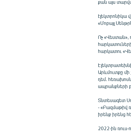
քան այս տարվ
էլեկտրոնիկա վ
«Մոբայլ Սենթր
Ոչ «Վեստան», 
հարկատուների 
հարկատու «Վե
Էլեկտրատեխնի
Արևմուտքը մի
դեմ. հեռախոսն
ապրանքների բ
Տնտեսագետ Սու
- «Բազմաթիվ ռ
իրենք իրենց հ
2022-ին ռուս