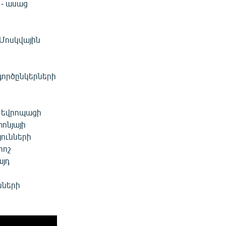
 - ասաց
 Մոսկվային
 գործընկերների
' եվրոպացի
ոնյայի
յունների
րոշ
այդ
նների