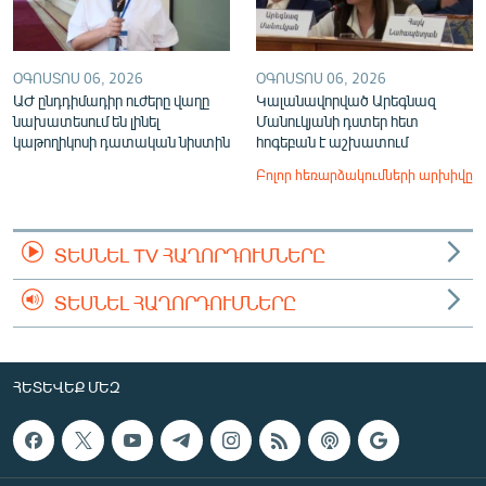
ՕԳՈՍՏՈՍ 06, 2026
ՕԳՈՍՏՈՍ 06, 2026
ԱԺ ընդդիմադիր ուժերը վաղը
Կալանավորված Արեգնազ
նախատեսում են լինել
Մանուկյանի դստեր հետ
կաթողիկոսի դատական նիստին
հոգեբան է աշխատում
Բոլոր հեռարձակումների արխիվը
ՏԵՍՆԵԼ TV ՀԱՂՈՐԴՈՒՄՆԵՐԸ
ՏԵՍՆԵԼ ՀԱՂՈՐԴՈՒՄՆԵՐԸ
ՀԵՏԵՎԵՔ ՄԵԶ