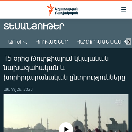
Մատչելիության
հղումներ
Անցնել
ՏԵՍԱՆՅՈՒԹԵՐ
հիմնական
ԱԶԱՏՈՒԹՅՈՒՆ TV
բովանդակությանը
ԱՐԽԻՎ
ՀՈԴՎԱԾՆԵՐ
ՀԱՂՈՐԴՄԱՆ ՄԱՍԻՆ
ՀԱՅԱՍՏԱՆ
Անցնել
հիմնական
ՔԱՂԱՔԱԿԱՆ
15 օրից Թուրքիայում կկայանան
մենյուին
ԸՆՏՐՈՒԹՅՈՒՆՆԵՐ 2026
Որոնում
նախագահական և
ԻՐԱՎՈՒՆՔ
խորհրդարանական ընտրությունները
ՀԱՍԱՐԱԿՈՒԹՅՈՒՆ
ապրիլ 28, 2023
ՏՆՏԵՍՈՒԹՅՈՒՆ
ՂԱՐԱԲԱՂ
ՊԱՏԵՐԱԶՄԻ 6 ՇԱԲԱԹՆԵՐԸ
ՏԱՐԱԾԱՇՐՋԱՆ
No media source currently available