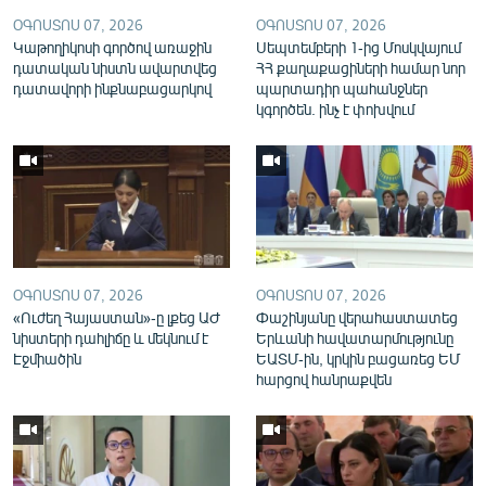
English
ՕԳՈՍՏՈՍ 07, 2026
ՕԳՈՍՏՈՍ 07, 2026
Կաթողիկոսի գործով առաջին
Սեպտեմբերի 1-ից Մոսկվայում
Русский
դատական նիստն ավարտվեց
ՀՀ քաղաքացիների համար նոր
դատավորի ինքնաբացարկով
պարտադիր պահանջներ
կգործեն. ինչ է փոխվում
ՀԵՏԵՎԵՔ ՄԵԶ
«Ազատության» բոլոր կայքերը
ՕԳՈՍՏՈՍ 07, 2026
ՕԳՈՍՏՈՍ 07, 2026
«Ուժեղ Հայաստան»-ը լքեց ԱԺ
Փաշինյանը վերահաստատեց
նիստերի դահլիճը և մեկնում է
Երևանի հավատարմությունը
Էջմիածին
ԵԱՏՄ-ին, կրկին բացառեց ԵՄ
հարցով հանրաքվեն