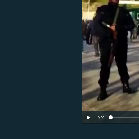
ՄԻՋԱԶԳԱՅԻՆ
ՄՇԱԿՈՒՅԹ
ՍՊՈՐՏ
ՄԵԿՆԱԲԱՆՈՒԹՅՈՒՆ
ՏՏ ԵՒ ԻՆՏԵՐՆԵՏ
ԿՈՐՈՆԱՎԻՐՈՒՍ
ԱՐԽԻՎ
ՏԵՍԱՆՅՈՒԹԵՐ
ԲԱՆԱՎԵՃ
ՁԳՏԵԼՈՎ ԼԱՎԱԳՈՒՅՆԻՆ
ՓՈԴՔԱՍԹ
0:00