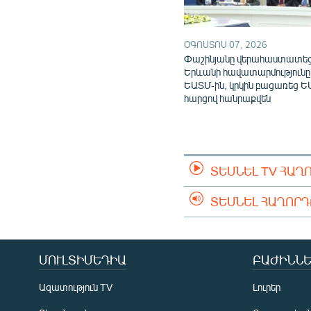
ՕԳՈՍՏՈՍ 07, 2026
Փաշինյանը վերահաստատե
Երևանի հավատարմությունը
ԵԱՏՄ-ին, կրկին բացառեց Ե
հարցով հանրաքվեն
ՏԵՍՆԵԼ TV ՀԱՂ
ՏԵՍՆԵԼ ՀԱՂՈՐ
ՄՈՒԼՏԻՄԵԴԻԱ
ԲԱԺԻՆՆԵ
Ազատություն TV
Լուրեր