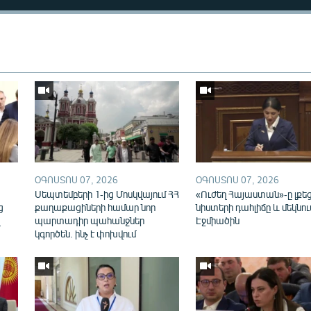
Auto
240p
360p
ՕԳՈՍՏՈՍ 07, 2026
ՕԳՈՍՏՈՍ 07, 2026
720p
1080p
ն
Սեպտեմբերի 1-ից Մոսկվայում ՀՀ
«Ուժեղ Հայաստան»-ը լքե
ց
քաղաքացիների համար նոր
նիստերի դահլիճը և մեկնու
վ
պարտադիր պահանջներ
Էջմիածին
կգործեն. ինչ է փոխվում