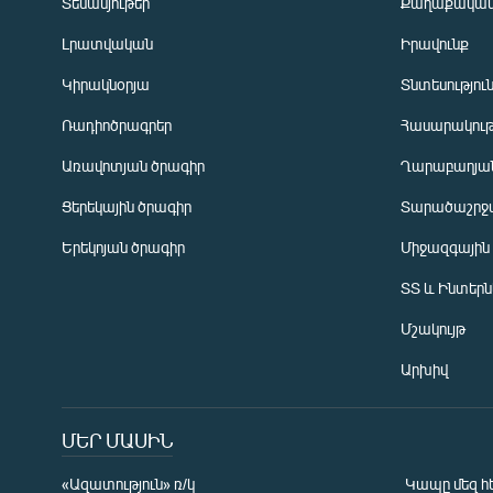
Տեսանյութեր
Քաղաքակա
Լրատվական
Իրավունք
Կիրակնօրյա
Տնտեսությու
Ռադիոծրագրեր
Հասարակութ
Առավոտյան ծրագիր
Ղարաբաղյան
Ցերեկային ծրագիր
Տարածաշրջ
Հայերեն
Երեկոյան ծրագիր
Միջազգային
English
ՏՏ և Ինտեր
Русский
Մշակույթ
ՀԵՏԵՎԵՔ ՄԵԶ
Արխիվ
ՄԵՐ ՄԱՍԻՆ
«Ազատություն» ռ/կ
Կապը մեզ հ