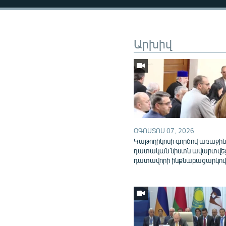
Արխիվ
ՕԳՈՍՏՈՍ 07, 2026
Կաթողիկոսի գործով առաջի
դատական նիստն ավարտվե
դատավորի ինքնաբացարկո