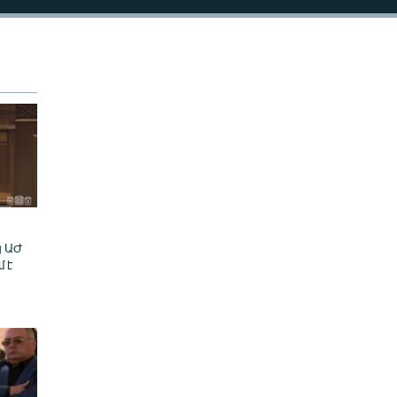
480p
720p
1080p
480p
ց ԱԺ
մ է