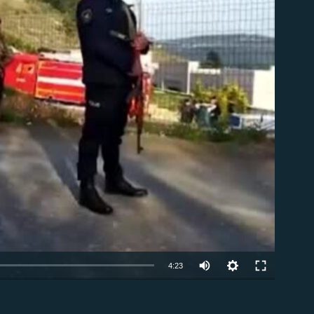
ble
Auto
4:23
240p
EMBED
360p