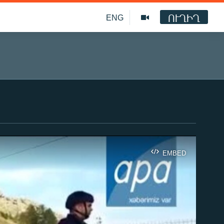
ՈՒՂԻՂ
ENG
EMBED