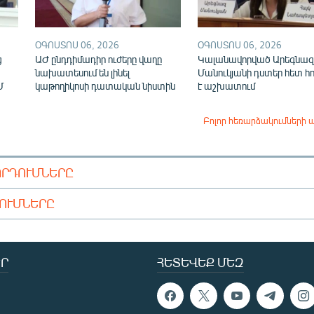
ՕԳՈՍՏՈՍ 06, 2026
ՕԳՈՍՏՈՍ 06, 2026
ց
ԱԺ ընդդիմադիր ուժերը վաղը
Կալանավորված Արեգնազ
նախատեսում են լինել
Մանուկյանի դստեր հետ հ
Մ
կաթողիկոսի դատական նիստին
է աշխատում
Բոլոր հեռարձակումների 
ՈՐԴՈՒՄՆԵՐԸ
ԴՈՒՄՆԵՐԸ
Ր
ՀԵՏԵՎԵՔ ՄԵԶ