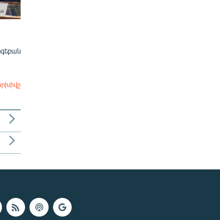
ոգեբան
արխիվը