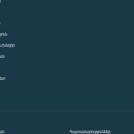
ն
ն
յուն
 խնդիր
ան
նետ
ետ
Հայտարարություններ