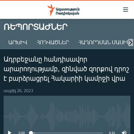
Մատչելիության
հղումներ
Անցնել
ՌԵՊՈՐՏԱԺՆԵՐ
հիմնական
ԱԶԱՏՈՒԹՅՈՒՆ TV
բովանդակությանը
ԱՐԽԻՎ
ՀՈԴՎԱԾՆԵՐ
ՀԱՂՈՐԴՄԱՆ ՄԱՍԻՆ
ՀԱՅԱՍՏԱՆ
Անցնել
հիմնական
ՔԱՂԱՔԱԿԱՆ
Ադրբեջանը հանդիսավոր
մենյուին
ԸՆՏՐՈՒԹՅՈՒՆՆԵՐ 2026
Որոնում
արարողությամբ, զինված զորքով դրոշ
ԻՐԱՎՈՒՆՔ
է բարձրացրել Հակարիի կամրջի վրա
ՀԱՍԱՐԱԿՈՒԹՅՈՒՆ
ապրիլ 26, 2023
ՏՆՏԵՍՈՒԹՅՈՒՆ
ՂԱՐԱԲԱՂ
ՊԱՏԵՐԱԶՄԻ 6 ՇԱԲԱԹՆԵՐԸ
No media source currently available
ՏԱՐԱԾԱՇՐՋԱՆ
0:00
4:41