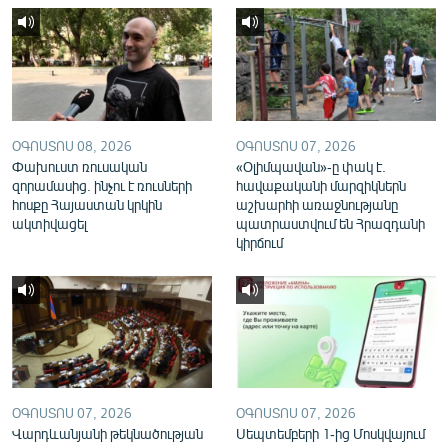
English
Русский
ՀԵՏԵՎԵՔ ՄԵԶ
ՕԳՈՍՏՈՍ 08, 2026
ՕԳՈՍՏՈՍ 07, 2026
Փախուստ ռուսական
«Օլիմպավան»-ը փակ է.
զորամասից. ինչու է ռուսների
հավաքականի մարզիկներն
հոսքը Հայաստան կրկին
աշխարհի առաջնությանը
ակտիվացել
պատրաստվում են Հրազդանի
«Ազատության» բոլոր կայքերը
կիրճում
ՕԳՈՍՏՈՍ 07, 2026
ՕԳՈՍՏՈՍ 07, 2026
Վարդևանյանի թեկնածության
Սեպտեմբերի 1-ից Մոսկվայում