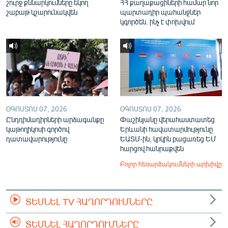
շուրջ քննարկումները եկող
ՀՀ քաղաքացիների համար նոր
շաբաթ կշարունակվեն
պարտադիր պահանջներ
կգործեն. ինչ է փոխվում
ՕԳՈՍՏՈՍ 07, 2026
ՕԳՈՍՏՈՍ 07, 2026
Ընդդիմադիրների արձագանքը
Փաշինյանը վերահաստատեց
կաթողիկոսի գործով
Երևանի հավատարմությունը
դատավարությունը
ԵԱՏՄ-ին, կրկին բացառեց ԵՄ
հարցով հանրաքվեն
Բոլոր հեռարձակումների արխիվը
ՏԵՍՆԵԼ TV ՀԱՂՈՐԴՈՒՄՆԵՐԸ
ՏԵՍՆԵԼ ՀԱՂՈՐԴՈՒՄՆԵՐԸ