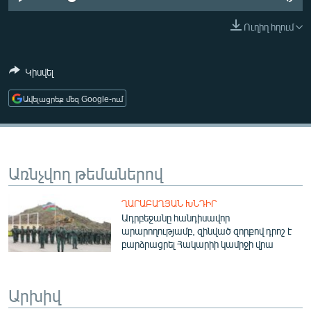
ՄԻՋԱԶԳԱՅԻՆ
Ուղիղ հղում
ՄՇԱԿՈՒՅԹ
ՍՊՈՐՏ
Կիսվել
ՄԵԿՆԱԲԱՆՈՒԹՅՈՒՆ
Ավելացրեք մեզ Google-ում
ՏՏ ԵՒ ԻՆՏԵՐՆԵՏ
ԿՈՐՈՆԱՎԻՐՈՒՍ
ԱՐԽԻՎ
Առնչվող թեմաներով
ՏԵՍԱՆՅՈՒԹԵՐ
ՂԱՐԱԲԱՂՅԱՆ ԽՆԴԻՐ
ԲԱՆԱՎԵՃ
Ադրբեջանը հանդիսավոր
արարողությամբ, զինված զորքով դրոշ է
ՁԳՏԵԼՈՎ ԼԱՎԱԳՈՒՅՆԻՆ
բարձրացրել Հակարիի կամրջի վրա
ՓՈԴՔԱՍԹ
Արխիվ
Հայերեն