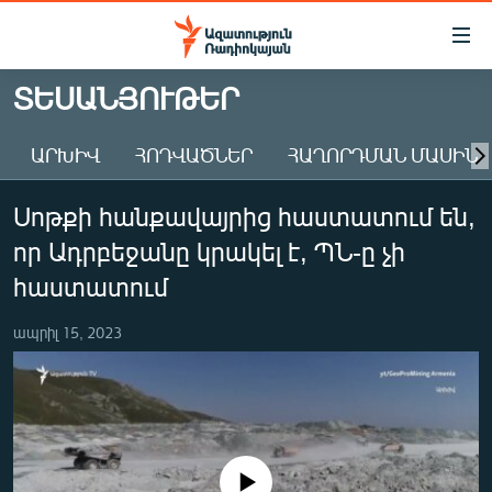
Մատչելիության
հղումներ
Անցնել
ՏԵՍԱՆՅՈՒԹԵՐ
հիմնական
ԱԶԱՏՈՒԹՅՈՒՆ TV
բովանդակությանը
ԱՐԽԻՎ
ՀՈԴՎԱԾՆԵՐ
ՀԱՂՈՐԴՄԱՆ ՄԱՍԻՆ
ՀԱՅԱՍՏԱՆ
Անցնել
հիմնական
ՔԱՂԱՔԱԿԱՆ
Սոթքի հանքավայրից հաստատում են,
մենյուին
ԸՆՏՐՈՒԹՅՈՒՆՆԵՐ 2026
Որոնում
որ Ադրբեջանը կրակել է, ՊՆ-ը չի
ԻՐԱՎՈՒՆՔ
հաստատում
ՀԱՍԱՐԱԿՈՒԹՅՈՒՆ
ապրիլ 15, 2023
ՏՆՏԵՍՈՒԹՅՈՒՆ
ՂԱՐԱԲԱՂ
ՊԱՏԵՐԱԶՄԻ 6 ՇԱԲԱԹՆԵՐԸ
ՏԱՐԱԾԱՇՐՋԱՆ
No media source currently available